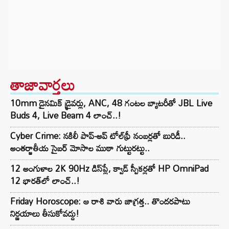
తాజావార్తలు
10mm డైనమిక్ డ్రైవర్లు, ANC, 48 గంటల బ్యాటరీతో JBL Live
Buds 4, Live Beam 4 లాంచ్..!
Cyber Crime: నకిలీ పాప్-అప్ టోల్‌ఫ్రీ నంబర్లతో బురిడీ..
అంతర్జాతీయ సైబర్ మోసాల ముఠా గుట్టురట్టు..
12 అంగుళాల 2K 90Hz డిస్‌ప్లే, క్వాడ్ స్పీకర్లతో HP OmniPad
12 భారత్‌లో లాంచ్..!
Friday Horoscope: ఆ రాశి వారు జాగ్రత్త.. తొందరపాటు
నిర్ణయాలు తీసుకోవద్దు!