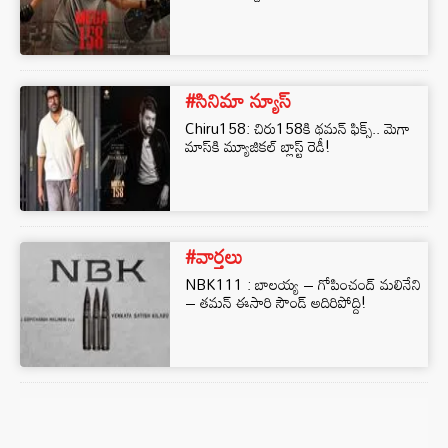
#సినిమా న్యూస్
Chiru158: చిరు158కి థమన్ ఫిక్స్.. మెగా
మాస్‌కి మ్యూజికల్ బ్లాస్ట్ రెడీ!
#వార్తలు
NBK111 : బాలయ్య – గోపించంద్ మలినేని
– తమన్ ఈసారి సౌండ్ అదిరిపోద్ది!