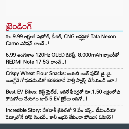
ట్రెండింగ్‌
రూ.9.99 లక్షలకే పెట్రోల్, డీజిల్, CNG ఆప్షన్లతో Tata Nexon
Camo ఎడిషన్ లాంచ్..!
6.99 అంగుళాల 120Hz OLED డిస్‌ప్లే, 8,000mAh బ్యాటరీతో
REDMI Note 17 5G లాంచ్..!
Crispy Wheat Flour Snacks: బయటి జంక్ ఫుడ్‌కి బై..బై..
ఇంట్లోనే గోధుమపిండితో కరకరలాడే హెల్తీ స్నాక్స్ చేసేయండి ఇలా.!
Best EV Bikes: బెస్ట్ మైలేజ్, అదిరే ఫీచర్లతో రూ.1.50 లక్షలలోపు
కొనుగోలు చేయగల టాప్-5 EV బైక్‌లు ఇదిగో..!
Incredible Story: దేశవాళీ క్రికెట్‌లో 9 వేల రన్స్.. టీమిండియా
డెబ్యూలోనే హాఫ్ సెంచరీ.. కానీ అడ్రస్ లేకుండా పోయిన ఓపెనర్!