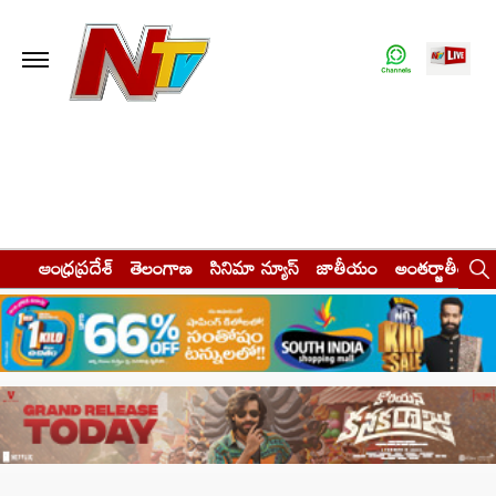
ఆంధ్రప్రదేశ్
తెలంగాణ
సినిమా న్యూస్
జాతీయం
అంతర్జాతీయం