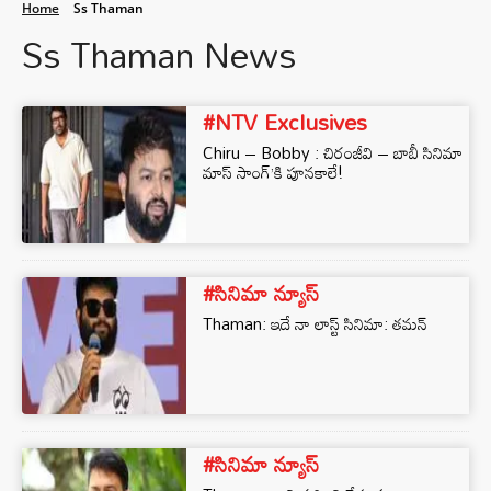
Home
Ss Thaman
Ss Thaman News
#NTV Exclusives
Chiru – Bobby : చిరంజీవి – బాబీ సినిమా
మాస్ సాంగ్’కి పూనకాలే!
#సినిమా న్యూస్
Thaman: ఇదే నా లాస్ట్ సినిమా: తమన్
#సినిమా న్యూస్