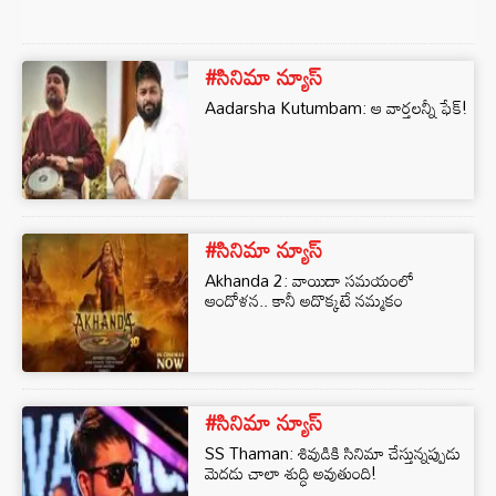
#సినిమా న్యూస్
Aadarsha Kutumbam: ఆ వార్తలన్నీ ఫేక్!
#సినిమా న్యూస్
Akhanda 2: వాయిదా సమయంలో
ఆందోళన.. కానీ అదొక్కటే నమ్మకం
#సినిమా న్యూస్
SS Thaman: శివుడికి సినిమా చేస్తున్నప్పుడు
మెదడు చాలా శుద్ధి అవుతుంది!