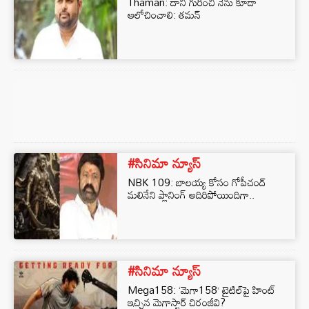
Thaman: దాని గురించి నేను కూడా
ఆలోచించాలి: తమన్
#సినిమా న్యూస్
NBK 109: బాలయ్య కోసం గోపీచంద్
మలినేని ప్లానింగ్ అదిరిపోయిందిగా..
#సినిమా న్యూస్
Mega158: ‘మెగా158’ టైటిల్‌పై హింట్
ఇచ్చిన మెగాస్టార్ చిరంజీవి?