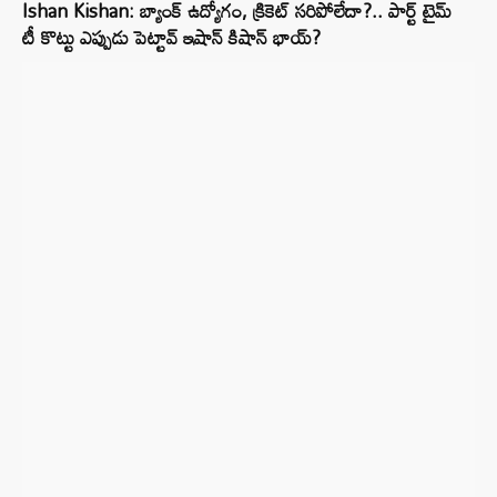
Ishan Kishan: బ్యాంక్ ఉద్యోగం, క్రికెట్ సరిపోలేదా?.. పార్ట్ టైమ్
టీ కొట్టు ఎప్పుడు పెట్టావ్ ఇషాన్ కిషాన్ భాయ్‌?