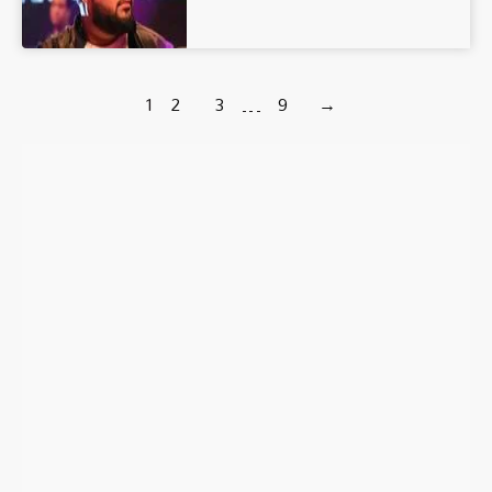
1
2
3
…
9
→