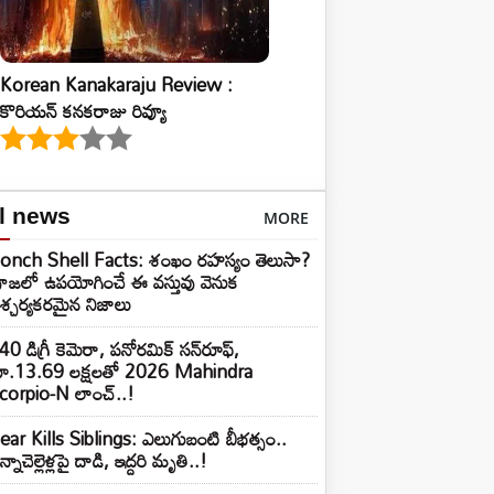
Korean Kanakaraju Review :
కొరియన్ కనకరాజు రివ్యూ
al news
MORE
onch Shell Facts: శంఖం రహస్యం తెలుసా?
ూజలో ఉపయోగించే ఈ వస్తువు వెనుక
శ్చర్యకరమైన నిజాలు
40 డిగ్రీ కెమెరా, పనోరమిక్ సన్‌రూఫ్‌,
ూ.13.69 లక్షలతో 2026 Mahindra
corpio-N లాంచ్..!
ear Kills Siblings: ఎలుగుబంటి బీభత్సం..
్నాచెల్లెళ్లపై దాడి, ఇద్దరి మృతి..!