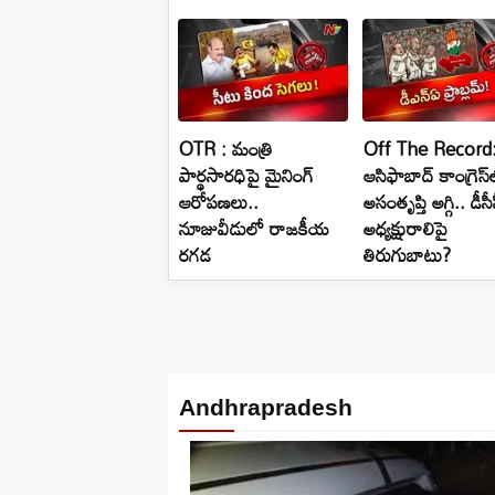
OTR : మంత్రి
Off The Record
పార్థసారధిపై మైనింగ్
ఆసిఫాబాద్ కాంగ్రెస్‌
ఆరోపణలు..
అసంతృప్తి అగ్గి.. డీసీ
నూజువీడులో రాజకీయ
అధ్యక్షురాలిపై
రగడ
తిరుగుబాటు?
Andhrapradesh