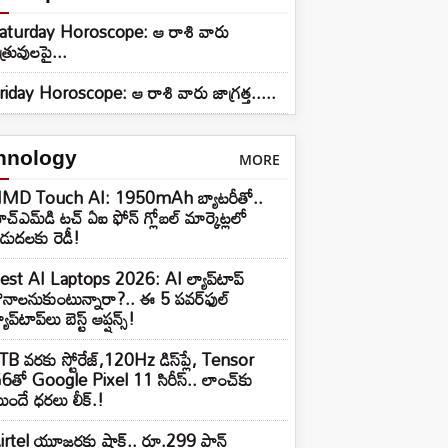
aturday Horoscope: ఆ రాశి వారు
త్రువులపై...
riday Horoscope: ఆ రాశి వారు జాగ్రత్త.....
hnology
MORE
MD Touch AI: 1950mAh బ్యాటరీతో..
ెచ్‌ఎమ్‌డి టచ్ ఏఐ ఫోన్ గ్లోబల్ మార్కెట్లలో
ిడుదలకు రెడీ!
est AI Laptops 2026: AI ల్యాప్‌టాప్
ొనాలనుకుంటున్నారా?.. ఈ 5 పవర్‌ఫుల్
యాప్‌టాప్‌లు బెస్ట్ ఆప్షన్స్!
TB వరకు స్టోరేజ్,120Hz డిస్‌ప్లే, Tensor
6తో Google Pixel 11 సిరీస్.. లాంచ్⁭కు
ుందే ధరలు లీక్.!
irtel యూజర్లకు షాక్.. రూ.299 ప్లాన్