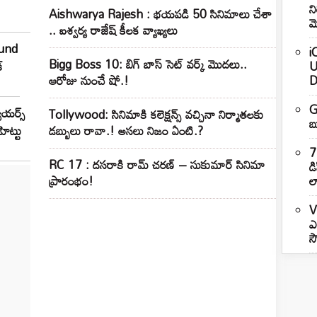
న
Aishwarya Rajesh : భయపడి 50 సినిమాలు చేశా
మ
.. ఐశ్వర్య రాజేష్ కీలక వ్యాఖ్యలు
ound
i
Bigg Boss 10: బిగ్ బాస్ సెట్ వర్క్ మొదలు..
్
U
ఆరోజు నుంచే షో.!
D
G
యర్స్
Tollywood: సినిమాకి కలెక్షన్స్ వచ్చినా నిర్మాతలకు
బ
ిట్టు
డబ్బులు రావా.! అసలు నిజం ఏంటి.?
7
RC 17 : దసరాకి రామ్ చరణ్ – సుకుమార్ సినిమా
డ
ప్రారంభం!
ల
V
ఎ
సౌ