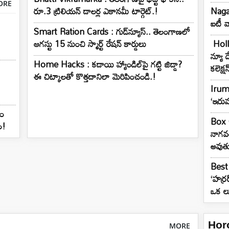
ORE
రూ.3 ట్రిలియన్‌ డాలర్ల ఎకానమీ టార్గెట్.!
Nagav
ఐటీ వ
Smart Ration Cards : గుడ్‌న్యూస్‌.. తెలంగాణలో
ఆగస్టు 15 నుంచి స్మార్ట్‌ రేషన్‌ కార్డులు
Holly
న్యూ డ
Home Hacks : కడాయి హ్యాండిల్‌పై గట్టి జిడ్డా?
కలెక్ష
ఈ చిట్కాలతో కొత్తదానిలా మెరిపించండి.!
Irum
‘ఇరుము
నం
Box O
ం!
నాగవంశ
అవుతు
Best 
‘హర్ర
ఒక లు
Hor
MORE