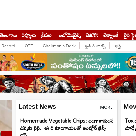
తెలంగాణ
రివ్యూలు
క్రీడలు
ఆటోమొబైల్స్
బిజినెస్‌
టెక్నాలజీ
లైఫ్ స్టై
e Record
OTT
Chairman's Desk
స్టడీ & జాబ్స్
భక్తి
Latest News
Mov
MORE
Homemade Vegetable Chips: బంగాళాదుంప
Toxic 
చిప్స్‌కు బైబై.. ఈ 8 కూరగాయలతో ఇంట్లోనే క్రిస్పీ
మార్చ
చిప్స్!