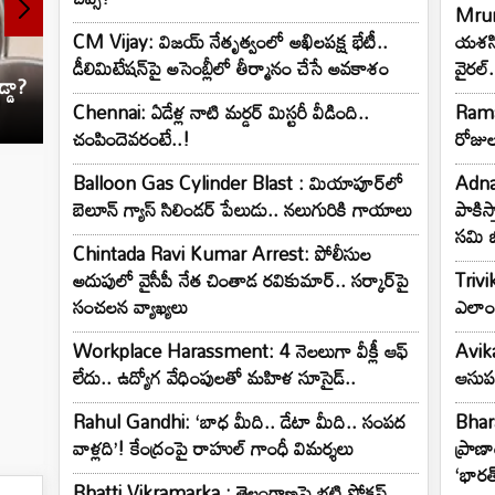
Mrun
CM Vijay: విజయ్ నేతృత్వంలో అఖిలపక్ష భేటీ..
యశస్వ
డీలిమిటేషన్‌పై అసెంబ్లీలో తీర్మానం చేసే అవకాశం
వైరల్
్డా?
Toxic Trailer: ‘‘టాక్సిక్’’ ట్రైలర్.. ఒక్క దెబ్బతో
UPI: యూప
అంతా మార్చేశారు!
ప్రకటన.
Chennai: ఏడేళ్ల నాటి మర్డర్ మిస్టరీ వీడింది..
Ramay
చంపిందెవరంటే..!
రోజు
Balloon Gas Cylinder Blast : మియాపూర్‌లో
Adnan
బెలూన్ గ్యాస్ సిలిండర్ పేలుడు.. నలుగురికి గాయాలు
పాకిస్
సమి 
Chintada Ravi Kumar Arrest: పోలీసుల
అదుపులో వైసీపీ నేత చింతాడ రవికుమార్.. సర్కార్‌పై
Trivi
సంచలన వ్యాఖ్యలు
ఎలాంట
Workplace Harassment: 4 నెలలుగా వీక్లీ ఆఫ్
Avika
లేదు.. ఉద్యోగ వేధింపులతో మహిళ సూసైడ్..
ఆసుపత
Rahul Gandhi: ‘బాధ మీది.. డేటా మీది.. సంపద
Bhar
వాళ్లది’! కేంద్రంపై రాహుల్ గాంధీ విమర్శలు
ప్రాణ
‘భారత
Bhatti Vikramarka : తెలంగాణపై భట్టి ఫోకస్..