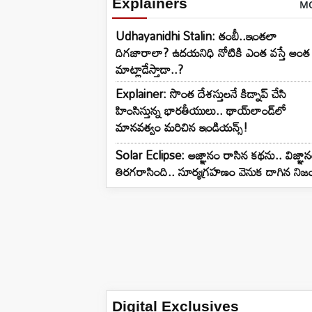
Explainers
M
Udhayanidhi Stalin: తంబీ..ఇంతలా
దిగజారాలా? ఉదయనిధి నోటికి ఎంత వస్తే అంత
మాట్లాడేస్తాడా..?
Explainer: సొంత దేశస్తులనే కిడ్నాప్ చేసి
హింసిస్తున్న భారతీయులు.. థాయ్‌లాండ్‌లో
మానవత్వం మరిచిన ఇండియన్స్!
Solar Eclipse: అజ్ఞానం రాసిన కథను.. విజ్ఞా
తిరగరాసింది.. సూర్యగ్రహణం వెనుక దాగిన నిజ
Digital Exclusives