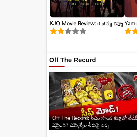
KJQ Movie Review: కె.జె.క్యు రివ్యూ
Yamu
Off The Record
Off The Record: సీఎం సొంత జిల్లాలో టీడీపీ
ఏమైంది? ఎమ్మెల్యేల తీరుపై చర్చ