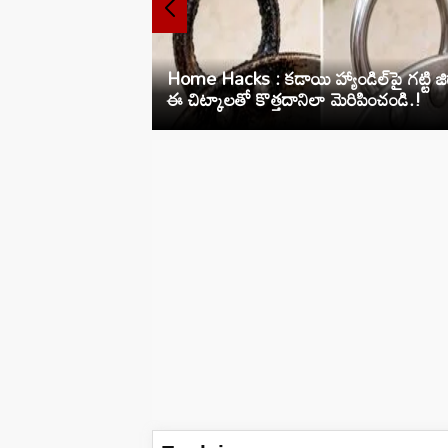
డ్‌న్యూస్‌..
స్మార్ట్‌ రేషన్‌
Home Hacks : కడాయి హ్యాండిల్‌పై గట్టి జిడ
ఈ చిట్కాలతో కొత్తదానిలా మెరిపించండి.!