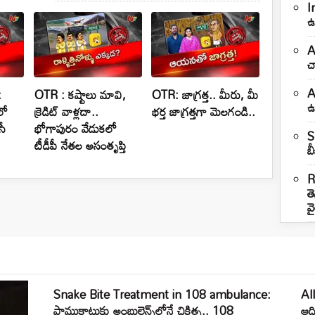
I
ఉచ
A
చ
A
:
OTR : కష్టాలు మావి,
OTR: జాగ్రత్త.. మీరు, మీ
ఉ
లో
క్రెడిట్ వాళ్లదా..
భర్త జాగ్రత్తగా మెలగండి..
సీ
భోగాపురం వేడుకలో
S
టీడీపీ నేతల అసంతృప్తి
బ
R
తె
వ
Snake Bite Treatment in 108 ambulance:
All
పాముకాటుకు అంబులెన్స్‌లోనే చికిత్స.. 108
ఆది