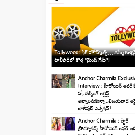
Tollywood: ఫేక్ హౌస్‌ఫుల్స్… డమ్మీ కలెక్షన్
టాలీవుడ్‌లో కొత్త “మైండ్ గేమ్”!
Anchor Charmila Exclusi
Interview : హీరోయిన్ ఆఫర్’క
నో, డబ్బింగ్ ఆర్టిస్ట్
అవ్వాలనుకున్నా..విజయవాడ ఆర్జ
టాలీవుడ్ సెన్సేషన్!
Anchor Charmila : స్టార్
ప్రొడ్యూసర్స్ హీరోయిన్ ఆఫర్ ఇచ