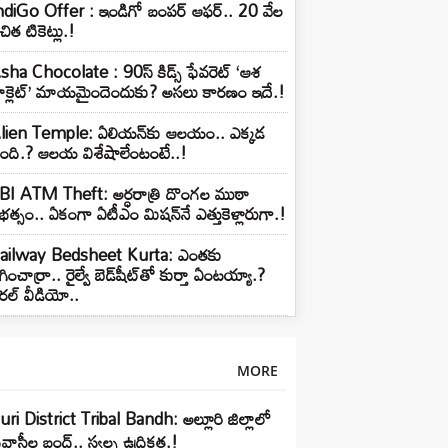
ndiGo Offer : ఇండిగో బంపర్ ఆఫర్.. 20 వేల
ిత టికెట్లు.!
sha Chocolate : 90స్ కిడ్స్ ఫేవరెట్ ‘ఆశ
ాక్లెట్’ మాయమైందెందుకు? అసలు కారణం ఇదే.!
lien Temple: ఏలియన్⁭కు ఆలయం.. ఎక్కడ
ంది.? ఆలయ విశేషాలేంటంటే..!
BI ATM Theft: అర్ధరాత్రి దొంగల ముఠా
ీభత్సం.. ఏకంగా ఏటీఎం మిషన్‌నే ఎత్తుకెళ్లారుగా.!
ailway Bedsheet Kurta: ఎంతకు
గించార్రా.. రైల్వే బెడ్‌షీట్‌తో కుర్తా ఏంటయ్యా.?
ైరల్ వీడియో..
MORE
uri District Tribal Bandh: అల్లూరి జిల్లాలో
వాసీల బంద్.. స్వల్ప ఉద్రిక్తత.!