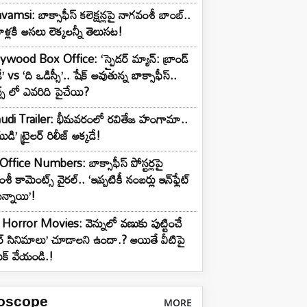
amsi: బాక్సాఫీస్ కలెక్షన్లపై నాగవంశీ బాంబ్..
ాళ్లకి అసలు లెక్కలన్నీ తెలుసట!
wood Box Office: ‘స్పైడర్ మ్యాన్: బ్రాండ్
ే’ vs ‘ది ఒడిస్సీ’.. షేక్ అవుతున్న బాక్సాఫీస్..
న్స్ లో ఎవరిది పైచేయి?
udi Trailer: భీమవరంలో రవితేజ హంగామా..
డి’ ట్రైలర్ రిలీజ్ అక్కడే!
ffice Numbers: బాక్సాఫీస్ పోస్టర్లపై
ీ కామెంట్స్ వైరల్.. ‘ఇప్పటికీ నంబర్లు ఇన్‌ఫ్లేట్
న్నాయి’!
Horror Movies: వెన్నులో వణుకు పుట్టించే
ర్ సినిమాలు’ చూడాలని ఉందా.? అయితే వీటిపై
క్ వేయండి.!
oscope
MORE