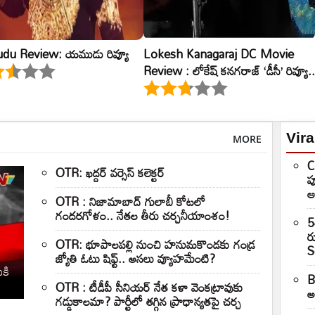
du Review: యముడు రివ్యూ
Lokesh Kanagaraj DC Movie
Review : లోకేష్ కనగరాజ్ ‘డీసీ’ రివ్యూ..
Vir
MORE
C
OTR: ఖద్దర్ వర్సెస్ కలెక్టర్
ప
ఆ
OTR : నిజామాబాద్ గులాబీ కోటలో
గందరగోళం.. నేతల తీరు చర్చనీయాంశం!
5
ర
OTR: భూపాలపల్లి నుంచి హనుమకొండకు గండ్ర
S
జ్యోతి ఓటు షిఫ్ట్.. అసలు వ్యూహమేంటి?
కి
B
OTR : టీడీపీ సీనియర్ నేత కళా వెంకట్రావుకు
అన
గడ్డుకాలమా? పార్టీలో తగ్గిన ప్రాధాన్యతపై చర్చ