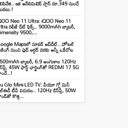
ిలిపివేత.. ఇక అన్‌లిమిటెడ్ ప్లాన్ రూ.349 నుంచే
ొదలు.!
QOO Neo 11 Ultra: iQOO Neo 11
ltra రిలీజ్ డేట్ ఫిక్స్.. 9000mAh బ్యాటరీ,
imensity 9500,...
oogle Mapsలో సూపర్ అప్‌డేట్.. హోటల్
ుకింగ్ నుంచి ఫుడ్ ఆర్డర్ వరకు అన్నీ ఒకేచోట
500mAh బ్యాటరీ, 6.9 అంగుళాల 120Hz
ిస్‌ప్లే, 45W ఫాస్ట్ ఛార్జింగ్‌తో REDMI 17 5G
ాంచ్..!
u Glo Mini-LED TV: వీయూ గ్లో మినీ
ల్ఈడీ టీవీ విడుదల.. 120Hz డిస్‌ప్లే, 50W
ండ్‌తో కొత్త...