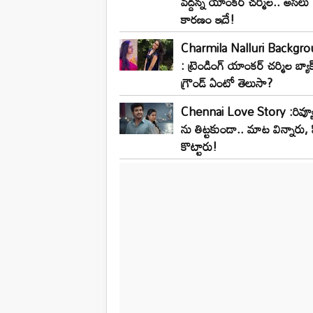
వద్దన్న యాంకర్ చర్మిల.. అసలు
కారణం ఇదే!
Charmila Nalluri Backgr
: ట్రెండింగ్ యాంకర్ చర్మిల బ్యాక
గ్రౌండ్ ఏంటో తెలుసా?
Chennai Love Story :రివ్యూ
ను తిట్టకుండా.. మాట విన్నారు, హ
కొట్టారు!