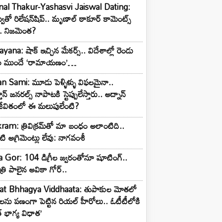
al Thakur-Yashasvi Jaiswal Dating:
ితో రిలేషన్‌షిప్.. మృణాల్ ఠాకూర్ కామెంట్స్
.. నిజమెంత?
ీఐ ఛార్జీలపై కేంద్రం కీలక
.సామాన్యులకు ఊరట..
ana: షాక్ ఇచ్చిన మేకర్స్.. విదేశాల్లో రెండు
ల ముందే ‘రామాయణం’…
 Sami: మూడు పెళ్ళిళ్ళు విఫలమైనా..
తాన్ జనరల్స్ నాపాటకి స్టెప్పులేస్తారు.. అద్నాన్
జీవితంలో ఈ మలుపులేంటి?
kram: త్రివిక్రమ్‌తో మా బంధం అలాంటిది..
ి అగ్రిమెంట్లు లేవు: నాగవంశీ
 Gor: 104 డిగ్రీల జ్వరంతోనూ షూటింగ్..
్రి పాలైన అవికా గోర్..
at Bhhagya Viddhaata: తుపాకుల మోతలో
ాలను పణంగా పెట్టిన రియల్ హీరోలు.. ఓటీటీలోకి
్ భాగ్య విధాత’