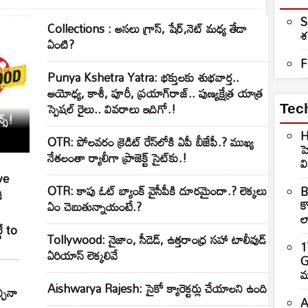
S
Collections : అసలు గ్రాస్, షేర్,నెట్ మధ్య తేడా
శ
ఏంటి?
F
Punya Kshetra Yatra: భక్తులకు శుభవార్త..
అయోధ్య, కాశీ, పూరీ, ప్రయాగ్‌రాజ్.. పుణ్యక్షేత్ర యాత్ర
స్పెషల్ రైలు.. వివరాలు ఇదిగో.!
Tec
స్!
H
OTR: పోలవరం క్రెడిట్‌ రేస్‌లోకి ఏపీ బీజేపీ.? ముఖ్య
హ
నేతలంతా ర్యాలీగా ప్రాజెక్ట్‌ సైట్‌కు.!
వ
ve
OTR: కాపు ఓట్‌ బ్యాంక్‌ వైసీపీకి దూరమైందా.? లెక్కలు
B
ి
క
ఏం చెబుతున్నాయంటే.?
ల్
ే to
Tollywood: నైజాం, సీడెడ్, ఉత్తరాంధ్ర సహా టాలీవుడ్
1
ఏరియాస్ లెక్కలివే
G
మ
Aishwarya Rajesh: సైకో క్యారెక్టర్లు చేయాలని ఉంది
్చినా
A