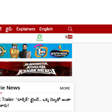
ల్
క్రైమ్
Explainers
English
ie News
MORE
Trailer: ‘‘టాక్సిక్’’ ట్రైలర్.. ఒక్క దెబ్బతో అంతా
ేశారు!