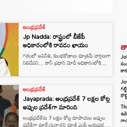
ఆంధ్రప్రదేశ్
Jp Nadda: రాష్ట్రంలో బీజేపీ
త
అధికారంలోకి రావడం ఖాయం
గతంలో అవినీతి, కుంభకోణాలు మాత్రమే వార్తలుగా
Joh
నిలిచేవని… కానీ ప్రధాని మోదీ అధికారంలోకి
సంచ
వచ్చాక సంస్కరణలు తెచ్చారని బీజీపీ
కార
జాతీయాధ్యక్షుడు జేపీ నడ్డా అన్నారు. వైకాపా
Jow
ప్రభుత్వాన్ని సాగనంపేందుకు ప్రజలు సిద్ధంగా
ఆంధ్రప్రదేశ్
గట్
ఉన్నారని ఆయన తెలిపారు. రాష్ట్రంలో భాజపా
రొట్
Jayaprada: ఆంధ్రప్రదేశ్ 7 లక్షల కోట్ల
అధికారంలోకి రావడం ఖాయమని ధీమా వ్యక్తం
చేశారు. రాజమహేంద్రవరంలోని ఆర్ట్స్ కళాశాల
అప్పుల ప్రదేశ్‌గా మారింది
Tha
మైదానంలో ఏర్పాటు చేసిన భాజపా గోదావరి గర్జన
ఉపా
ఆంధ్రప్రదేశ్‌ను 7 లక్షల కోట్ల రూపాయల అప్పుల
సభకు నడ్డా ముఖ్య అతిథిగా విచ్చేసి ప్రసంగించారు.
గా
ప్రదేశ్‌గా మార్చేస్తున్నారని మాజీ ఎంపీ జయప్రద
తెలుగు సంస్కృతికి ఈ ప్రాంతం ప్రతిబింబంగా