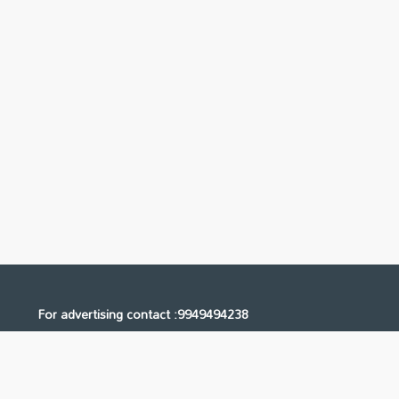
For advertising contact :9949494238
Email: digital@ntvnetwork.com
Us
Contact Us
Privacy Policy
Terms & Conditions