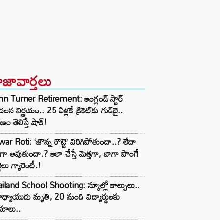
ాజావార్తలు
n Turner Retirement: ఇంగ్లండ్ స్టార్
లన నిర్ణయం.. 25 ఏళ్లకే క్రికెట్‌కు గుడ్‌బై..
ణం తెలిస్తే షాక్!
ar Roti: ‘జొన్న రొట్టె’ విరిగిపోతుందా..? లేదా
టిగా అవుతుందా.? ఇలా చేస్తే మెత్తగా, బాగా పొంగే
టెలు గ్యారెంటీ.!
iland School Shooting: స్కూల్లో కాల్పులు..
ధ్యాయుడు మృతి, 20 మంది విద్యార్థులకు
యాలు..