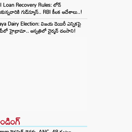
I Loan Recovery Rules: లోన్
ుకున్నవారికి గుడ్‌న్యూస్.. RBI కీలక ఆదేశాలు..!
aya Dairy Election: విజయ డెయిరీ ఎన్నికపై
ీపీలో హైడ్రామా.. ఆస్పత్రిలో చైర్మన్ చలసాని!
రెండింగ్‌
mm డైనమిక్ డ్రైవర్లు, ANC, 48 గంటల