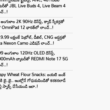
యాటరీతో JBL Live Buds 4, Live Beam 4
చ్..!
అంగుళాల 2K 90Hz డిస్‌ప్లే, క్వాడ్ స్పీకర్లతో
 OmniPad 12 భారత్‌లో లాంచ్..!
9.99 లక్షలకే పెట్రోల్, డీజిల్, CNG ఆప్షన్లతో
ta Nexon Camo ఎడిషన్ లాంచ్..!
99 అంగుళాల 120Hz OLED డిస్‌ప్లే,
000mAh బ్యాటరీతో REDMI Note 17 5G
చ్..!
ispy Wheat Flour Snacks: బయటి జంక్
్‌కి బై..బై.. ఇంట్లోనే గోధుమపిండితో కరకరలాడే
్తీ స్నాక్స్ చేసేయండి ఇలా.!