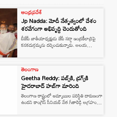
పరిపాలన సౌలభ్యం ఆధారంగా బదిలీలను
చేపడుతున్నారు. బదిలీల గైడ్ లైన్స్ జారీ చేస్తూ
ఆంధ్రప్రదేశ్
ఉత్తర్వులను విడుదల చేసింది. ఐదేళ్లు ఒకే చోట పని
Jp Nadda: మోదీ నేతృత్వంలో దేశం
చేస్తే కచ్చితంగా స్థాన చలనం కల్పించాలని స్పష్టం
చేసింది. […]
శరవేగంగా అభివృద్ది చెందుతోంది
బీజేపీ జాతీయాధ్యక్షుడు జేపీ నడ్డా ఇంద్రకీలాద్రిపై
కనకదుర్గమ్మను దర్శించుకున్నారు. ఆలయ
అధికారులు ఆయనకు ఘనస్వాగతం పలికారు.
అమ్మవారిని దర్శించుకున్న అనంతరం నడ్డాకు
పండితులు వేదాశీర్వచనం చేశారు. ఆ తర్వాత
తెలంగాణ
ప్రసాదం, చిత్రపటాని ఆయనకు అందజేశారు.
Geetha Reddy: పబ్స్‌కి, డ్రగ్స్‌కి
ఎప్పటినుంచో జగన్మాత కనకదుర్గమ్మ దర్శనానికి
రావాలని అనుకున్నానని.. ఇప్పటికి అమ్మవారిని
హైదరాబాద్ హబ్‌గా మారింది
దర్శించుకోవడం సంతోషంగా ఉందని చెప్పారు.
తెలంగాణ రాష్ట్రంలో అమ్మాయిల పరిస్థితి దారుణంగా
దుర్గమ్మ కరుణ కటాక్షాలు ప్రజలందరిపై ఉండాలని
ఉందని కాంగ్రెస్ సీనియర్ నేత గీతారెడ్డి ఆగ్రహం
ఆకాంక్షించారు. దేశ ప్రజలు సుభిక్షంగా ఉండాలని
వ్యక్తం చేశారు. జూబ్లీహిల్స్ బాలికపై అత్యాచార
అమ్మవారి ఆశీస్సులతో మంచి పాలన అందాలని
ఘటన కేసు రోజు రోజుకు విచిత్రంగా
కోరుకున్నారు. KA PAUL: […]