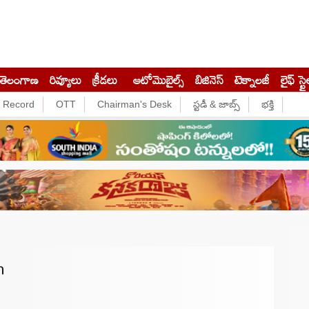
తెలంగాణ
రివ్యూలు
క్రీడలు
ఆటోమొబైల్స్
బిజినెస్‌
టెక్నాలజీ
లైఫ్ స్టై
e Record
OTT
Chairman's Desk
స్టడీ & జాబ్స్
భక్తి
h