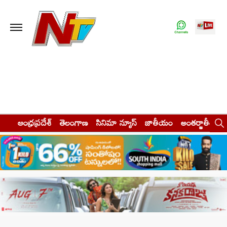
ఆంధ్రప్రదేశ్
తెలంగాణ
సినిమా న్యూస్
జాతీయం
అంతర్జాతీయం