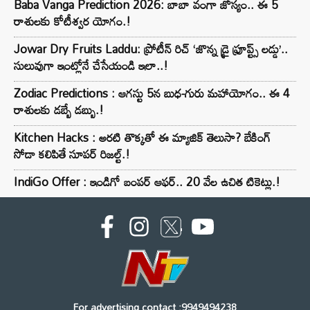
Baba Vanga Prediction 2026: బాబా వంగా జోస్యం.. ఈ 5
రాశులకు కోటీశ్వర యోగం.!
Jowar Dry Fruits Laddu: ప్రోటీన్ రిచ్ ‘జొన్న డ్రై ఫ్రూప్ట్స్ లడ్డు’..
సులువుగా ఇంట్లోనే చేసేయండి ఇలా..!
Zodiac Predictions : ఆగస్టు 5న బుధ-గురు మహాయోగం.. ఈ 4
రాశులకు డబ్బే డబ్బు.!
Kitchen Hacks : అరటి తొక్కతో ఈ మ్యాజిక్ తెలుసా? బేకింగ్
సోడా కలిపితే సూపర్ రిజల్ట్.!
IndiGo Offer : ఇండిగో బంపర్ ఆఫర్.. 20 వేల ఉచిత టికెట్లు.!
For advertising contact :9949494238