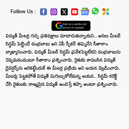
Follow Us :
Add as a preferred
source on google
విద్యుత్ మీటర్ల గుర్చి ప్రతిపక్షాలు మాటాడుతున్నాయని.. అసలు మీటర్
సిస్టమ్ పెట్టిందే చంద్రబాబు అని ఏపీ స్పీకర్ తమ్మినేని సీతారాం
వ్యాఖ్యానించారు. విద్యుత్ మీటర్ సిస్టమ్ ప్రవేశపెట్టలేదని చంద్రబాబును
చెప్పమనండంటూ సీతారాం ప్రశ్నించారు. రైతుకు కావలసిన విద్యుత్
డైవర్షన్స్‌ను అరికట్టేందుకే ఈ మీటర్ల ప్రక్రియ అని ఆయన వెల్లడించారు.
మీటర్లు పెట్టకపోతే విద్యుత్‌ మిగుల్చుకోలేమన్న ఆయన.. సిస్టమ్ కరెక్ట్
చేసి రైతులకు నాణ్యమైన విద్యుత్ అందిస్తే తప్పా అంటూ ప్రశ్నించారు.