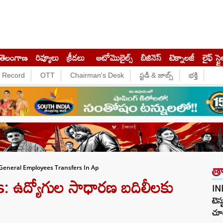
తెలంగాణ
రివ్యూలు
క్రీడలు
ఆటోమొబైల్స్
బిజినెస్‌
టెక్నాలజీ
లైఫ్ స్టై
e Record
OTT
Chairman's Desk
స్టడీ & జాబ్స్
భక్తి
త
 General Employees Transfers In Ap
 ఉద్యోగుల సాధారణ బదిలీలకు
IN
టెస్
చూడ