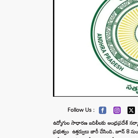
Follow Us :
ఉద్యోగుల సాధారణ బదిలీలకు ఆంధ్రప్రదేశ్‌ సర్కారు గ
ప్రభుత్వం ఉత్తర్వులు జారీ చేసింది. జూన్‌ 8 