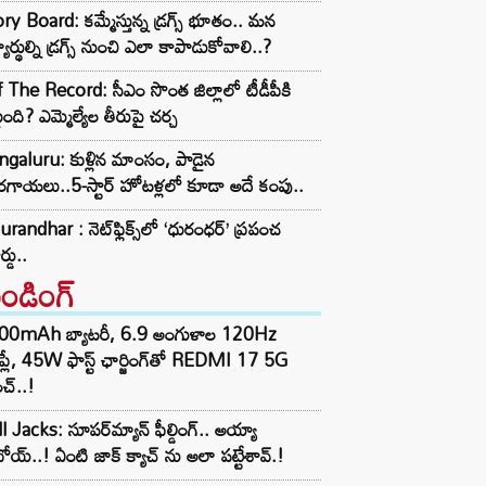
ry Board: కమ్మేస్తున్న డ్రగ్స్ భూతం.. మన
్యార్థుల్ని డ్రగ్స్ నుంచి ఎలా కాపాడుకోవాలి..?
 The Record: సీఎం సొంత జిల్లాలో టీడీపీకి
ంది? ఎమ్మెల్యేల తీరుపై చర్చ
galuru: కుళ్లిన మాంసం, పాడైన
గాయలు..5-స్టార్ హోటళ్లలో కూడా అదే కంపు..
randhar : నెట్‌ఫ్లిక్స్‌లో ‘ధురంధర్’ ప్రపంచ
ర్డు..
రెండింగ్‌
00mAh బ్యాటరీ, 6.9 అంగుళాల 120Hz
్‌ప్లే, 45W ఫాస్ట్ ఛార్జింగ్‌తో REDMI 17 5G
చ్..!
l Jacks: సూపర్‌మ్యాన్ ఫీల్డింగ్.. అయ్యా
ోయ్..! ఏంటి జాక్ క్యాచ్ ను అలా పట్టేశావ్.!