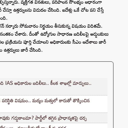
పిస్తున్నారు. వ్యక్తిగత వినతులు, పరిపాలన సౌలభ్యం ఆధారంగా
 చేస్తూ ఉత్తర్వులను విడుదల చేసింది. ఐదేళ్లు ఒకే చోట పని చేస్తే
ింది.
 జగన్ సర్కారు సోమవారం నిర్ణయం తీసుకున్న విషయం విదితమే.
 సంతకం చేశారు. దీంతో ఉద్యోగుల సాధారణ బదిలీలపై అడ్డుంకులు
ల ప్రక్రియను పూర్తి చేయాలని అధికారులకు సీఎం ఆదేశాలు జారీ
ఉత్తర్వులు జారీ చేసింది.
AS అధికారుల బదిలీలు.. కీలక శాఖల్లో మార్పులు..
రిస్థితి విషమం.. మద్యం మత్తులో కారుతో తొక్కించిన
వుకు గడ్డుకాలమా? పార్టీలో తగ్గిన ప్రాధాన్యతపై చర్చ