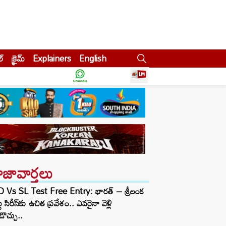
ల్
క్రైమ్
Explainers
English
ాజావార్తలు
D Vs SL Test Free Entry: భారత్ – శ్రీలంక
టు సిరీస్‌కు ఉచిత ప్రవేశం.. ఎవరైనా వెళ్లి
ొచ్చు..