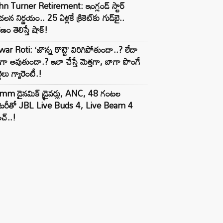
n Turner Retirement: ఇంగ్లండ్ స్టార్
లన నిర్ణయం.. 25 ఏళ్లకే క్రికెట్‌కు గుడ్‌బై..
ణం తెలిస్తే షాక్!
ar Roti: ‘జొన్న రొట్టె’ విరిగిపోతుందా..? లేదా
టిగా అవుతుందా.? ఇలా చేస్తే మెత్తగా, బాగా పొంగే
టెలు గ్యారెంటీ.!
mm డైనమిక్ డ్రైవర్లు, ANC, 48 గంటల
యాటరీతో JBL Live Buds 4, Live Beam 4
చ్..!