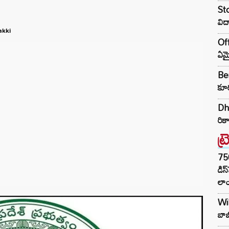
Sto
విద
akki
Off
ఏమై
Ben
కూర
Dhu
రికా
ట్
75
డిస
లాం
Wil
బాబ