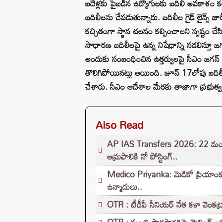
ఐదేళ్లకు పైబడిన ఉద్యోగులకు బదిలీ అవకాశం కల్
బదిలీలను చేపడుతున్నారు. బదిలీల గైడ్ లైన్స్ జారీ
కచ్చితంగా స్థాన చలనం కల్పించాలని స్పష్టం చేస
సాధారణ బదిలీలపై ఉన్న నిషేధాన్ని సడలిస్తూ
అందుకు సంబంధించిన ఉత్తర్వులపై సీఎం జగన్
తొలిగిపోయినట్లు అయింది. జూన్ 17లోపు బదిలీ
చేశారు. సీఎం ఆదేశాల మేరకు తాజాగా ప్రభుత్వం 
Also Read
AP IAS Transfers 2026: 22 మంది I
ఆమ్రపాలికి నో పోస్టింగ్..
Medico Priyanka: మెడికో ప్రియాంక ప
ఉన్మాదులు..
OTR : టీడీపీ సీనియర్ నేత కళా వెంకట్రా