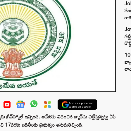
Joh
సంచ
కార
Jow
గట్
రొట్
10
బ్
లాం
Add as a preferred
source on google
్రీన్‌సిగ్నల్‌ ఇచ్చింది. ఆమేరకు విధించిన బ్యాన్‌ను ఎత్తేస్తున్నట్లు ఏపీ
నుంచి 17వరకు బదిలీలకు ప్రభుత్వం అనుమతిచ్చింది.