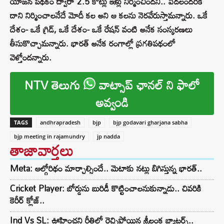
యోజన పథకం ద్వారా 2.5 కోట్లు ఇళ్లు నిర్మించిందని.. పేదలందరికీ
దాని నిర్మించాలనేదే మోదీ కల అని ఆ కలను నెరవేరుస్తామన్నారు. ఒకే
దేశం- ఒకే గ్రిడ్, ఒకే దేశం- ఒకే రేషన్ వంటి అనేక సంస్కరణలు
తీసుకొచ్చామన్నారు. భారత్ అనేక రంగాల్లో ప్రగతిపథంలో
వెళ్తోందన్నారు.
NTV తెలుగు
వాట్సాప్ ఛానల్ ని ఫాలో
అవ్వండి
TAGS
andhrapradesh
bjp
bjp godavari gharjana sabha
bjp meeting in rajamundry
jp nadda
తాజావార్తలు
Meta: ఆల్గోరిథం మార్చాల్సిందే.. మెటాకు నట్లు బిగిస్తున్న భారత్..
Cricket Player: బోర్డును బురిడీ కొట్టించాలనుకున్నాడు.. చివరికి
కెరీర్ క్లోజ్..
Ind Vs SL: ఊహించని రీతిలో రెచ్చిపోయిన శ్రీలంక బ్యాటర్స్..