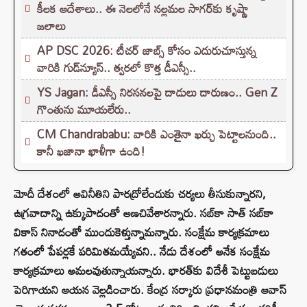
కీలక ఆదేశాలు.. ఈ నెలలోనే నల్లమల సాగర్‌కు కృష్ణా
జలాలు
AP DSC 2026: టీచర్ జాబ్స్ కోసం ఎదురుచూస్తున్న
వారికి గుడ్‌న్యూస్.. త్వరలో కొత్త డీఎస్సీ..
YS Jagan: డీఎస్సీ నిరసనలపై దాడులు దారుణం.. Gen Z
గొంతును మూయలేరు..
CM Chandrababu: వారికి ఎంతైనా ఖర్చు పెట్టాలనుంది..
కానీ ఖజానా ఖాళీగా ఉంది!
మోదీ దేశంలో అవినీతిని పారద్రోలేందుకు చర్యలు తీసుకున్నారని,
ఉగ్రవాదాన్ని ఉక్కుపాదంతో అణచివేశారన్నారు. సబ్‌కా సాత్ సబ్‌కా
వికాస్ నినాదంతో ముందుకెళ్తున్నామన్నారు. సంక్షేమ కార్యక్రమాలు
గతంలో పేపర్లకే పరిమితమయ్యేవని.. నేడు దేశంలో అనేక సంక్షేమ
కార్యక్రమాలు అమలవుతున్నాయన్నారు. భారత్‌కు విదేశీ పెట్టుబడులు
పెరిగాయని ఆయన వెల్లడించారు. కేంద్ర సర్కారు ప్రధానమంత్రి ఆవాస్