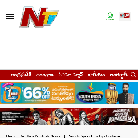
ఆంధ్రప్రదేశ్
తెలంగాణ
సినిమా న్యూస్
జాతీయం
అంతర్జాతీయం
Home
Andhra Pradesh News
Jp Nadda Speech In Bjp Godavari