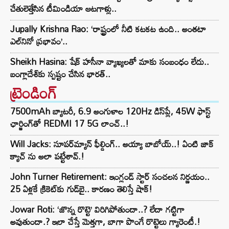
చేతులెత్తేసిన టీమిండియా ఆటగాళ్లు..
Jupally Krishna Rao: ‘రాష్ట్రంలో నీటి కటకట ఉంది.. అంతటా
ఎల్‌నినో ప్రభావం’..
Sheikh Hasina: షేక్ హసీనా వ్యాఖ్యలతో మాకు సంబంధం లేదు..
బంగ్లాదేశ్‌కు స్పష్టం చేసిన భారత్..
ట్రెండింగ్‌
7500mAh బ్యాటరీ, 6.9 అంగుళాల 120Hz డిస్‌ప్లే, 45W ఫాస్ట్
ఛార్జింగ్‌తో REDMI 17 5G లాంచ్..!
Will Jacks: సూపర్‌మ్యాన్ ఫీల్డింగ్.. అయ్యా బాబోయ్..! ఏంటి జాక్
క్యాచ్ ను అలా పట్టేశావ్.!
John Turner Retirement: ఇంగ్లండ్ స్టార్ సంచలన నిర్ణయం..
25 ఏళ్లకే క్రికెట్‌కు గుడ్‌బై.. కారణం తెలిస్తే షాక్!
Jowar Roti: ‘జొన్న రొట్టె’ విరిగిపోతుందా..? లేదా గట్టిగా
అవుతుందా.? ఇలా చేస్తే మెత్తగా, బాగా పొంగే రొట్టెలు గ్యారెంటీ.!