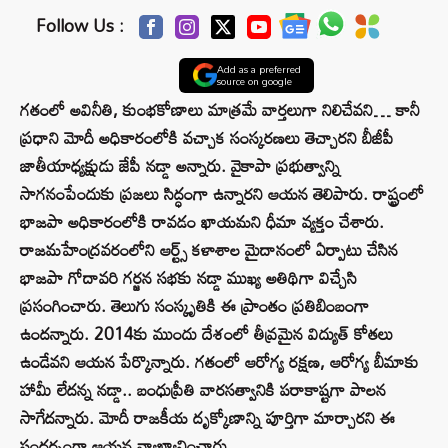
Follow Us :
Add as a preferred
source on google
గతంలో అవినీతి, కుంభకోణాలు మాత్రమే వార్తలుగా నిలిచేవని… కానీ
ప్రధాని మోదీ అధికారంలోకి వచ్చాక సంస్కరణలు తెచ్చారని బీజీపీ
జాతీయాధ్యక్షుడు జేపీ నడ్డా అన్నారు. వైకాపా ప్రభుత్వాన్ని
సాగనంపేందుకు ప్రజలు సిద్ధంగా ఉన్నారని ఆయన తెలిపారు. రాష్ట్రంలో
భాజపా అధికారంలోకి రావడం ఖాయమని ధీమా వ్యక్తం చేశారు.
రాజమహేంద్రవరంలోని ఆర్ట్స్ కళాశాల మైదానంలో ఏర్పాటు చేసిన
భాజపా గోదావరి గర్జన సభకు నడ్డా ముఖ్య అతిథిగా విచ్చేసి
ప్రసంగించారు. తెలుగు సంస్కృతికి ఈ ప్రాంతం ప్రతిబింబంగా
ఉందన్నారు. 2014కు ముందు దేశంలో తీవ్రమైన విద్యుత్ కోతలు
ఉండేవని ఆయన పేర్కొన్నారు. గతంలో ఆరోగ్య రక్షణ, ఆరోగ్య బీమాకు
హామీ లేదన్న నడ్డా.. బంధుప్రీతి వారసత్వానికి పరాకాష్టగా పాలన
సాగేదన్నారు. మోదీ రాజకీయ దృక్కోణాన్ని పూర్తిగా మార్చారని ఈ
సందర్భంగా ఆయన వ్యాఖ్యానించారు.