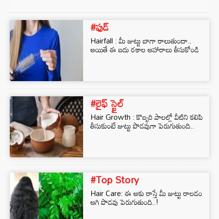
#ఫుడ్
Hairfall : మీ జుట్టు బాగా రాలుతుందా..
అయితే ఈ ఐదు రకాల ఆహారాలు తీసుకోండి
#లైఫ్ స్టైల్
Hair Growth : కొబ్బరి పాలల్లో వీటిని కలిపి
తీసుకుంటే జుట్టు పొడవుగా పెరుగుతుంది..
#Top Story
Hair Care: ఈ ఆకు రాస్తే మీ జుట్టు రాలడం
ఆగి పొడవు పెరుగుతుంది..!