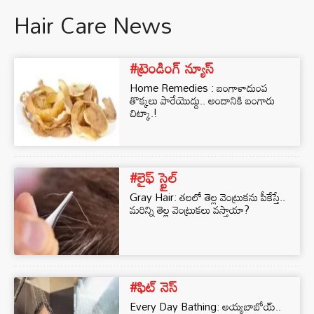
Hair Care News
#ట్రెండింగ్ న్యూస్
Home Remedies : బంగాళాదుంప
తొక్కలు పారేయొద్దు.. అందానికి బంగారు
చిట్కా.!
#లైఫ్ స్టైల్
Gray Hair: తలలో తెల్ల వెంట్రుకను పీకేస్తే..
మరిన్ని తెల్ల వెంట్రుకలు వస్తాయా?
#ఫిట్ నెస్
Every Day Bathing: అయ్యబాబోయ్..