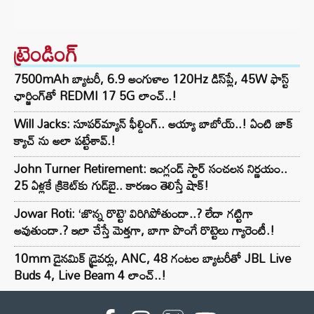
ట్రెండింగ్‌
7500mAh బ్యాటరీ, 6.9 అంగుళాల 120Hz డిస్‌ప్లే, 45W ఫాస్ట్
ఛార్జింగ్‌తో REDMI 17 5G లాంచ్..!
Will Jacks: సూపర్‌మ్యాన్ ఫీల్డింగ్.. అయ్యా బాబోయ్..! ఏంటి జాక్
క్యాచ్ ను అలా పట్టేశావ్.!
John Turner Retirement: ఇంగ్లండ్ స్టార్ సంచలన నిర్ణయం..
25 ఏళ్లకే క్రికెట్‌కు గుడ్‌బై.. కారణం తెలిస్తే షాక్!
Jowar Roti: ‘జొన్న రొట్టె’ విరిగిపోతుందా..? లేదా గట్టిగా
అవుతుందా.? ఇలా చేస్తే మెత్తగా, బాగా పొంగే రొట్టెలు గ్యారెంటీ.!
10mm డైనమిక్ డ్రైవర్లు, ANC, 48 గంటల బ్యాటరీతో JBL Live
Buds 4, Live Beam 4 లాంచ్..!