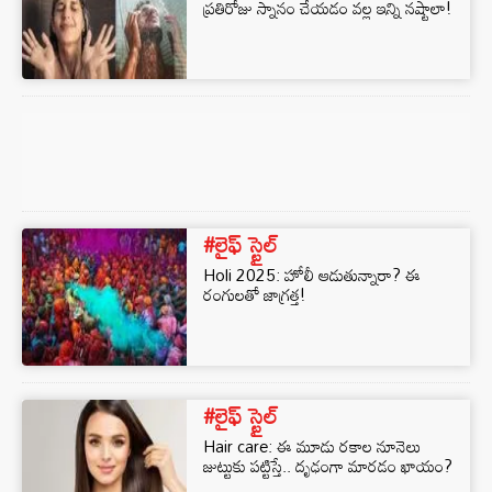
ప్రతిరోజు స్నానం చేయడం వల్ల ఇన్ని నష్టాలా!
#లైఫ్ స్టైల్
Holi 2025: హోలీ ఆడుతున్నారా? ఈ
రంగులతో జాగ్రత్త!
#లైఫ్ స్టైల్
Hair care: ఈ మూడు రకాల నూనెలు
జుట్టుకు పట్టిస్తే.. దృఢంగా మారడం ఖాయం?