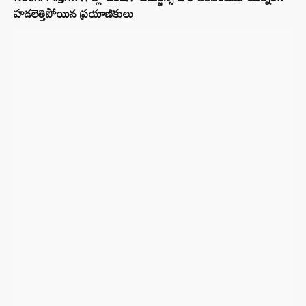
హడలెత్తిపోయిన ప్రయాణికులు