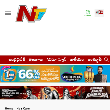
ఆంధ్రప్రదేశ్
తెలంగాణ
సినిమా న్యూస్
జాతీయం
అంతర్జాతీయం
Home
Hair Care