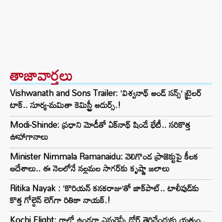
తాజావార్తలు
Vishwanath and Sons Trailer: ‘విశ్వనాథ్ అండ్ సన్స్’ ట్రైలర్
టాక్.. సూర్య-మమితా కెమిస్ట్రీ అదుర్స్.!
Modi-Shinde: ప్రధాని మోడీతో ఏక్‌నాథ్ షిండే భేటీ.. సరికొత్త
ఊహాగానాలు
Minister Nimmala Ramanaidu: వెలిగొండ ప్రాజెక్టుపై కీలక
ఆదేశాలు.. ఈ నెలలోనే నల్లమల సాగర్‌కు కృష్ణా జలాలు
Ritika Nayak : ‘కొరియన్ కనకరాజు’తో జాక్‌పాట్.. టాలీవుడ్‌కు
కొత్త గోల్డెన్ లెగ్‌గా రితికా నాయక్.!
Kochi Flight: గాల్లో ఉండగా ఎమర్జెన్సీ డోర్ తెరిచేందుకు యత్నం..