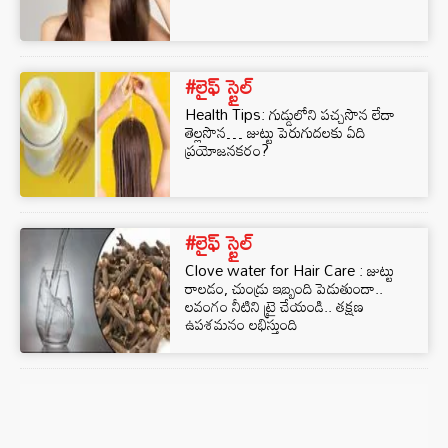
#లైఫ్ స్టైల్
Health Tips: గుడ్డులోని పచ్చసొన లేదా
తెల్లసొన… జుట్టు పెరుగుదలకు ఏది
ప్రయోజనకరం?
#లైఫ్ స్టైల్
Clove water for Hair Care : జుట్టు
రాలడం, చుండ్రు ఇబ్బంది పెడుతుందా..
లవంగం నీటిని ట్రై చేయండి.. తక్షణ
ఉపశమనం లభిస్తుంది