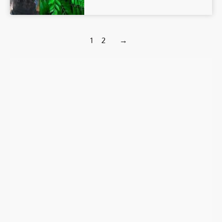
1
2
→