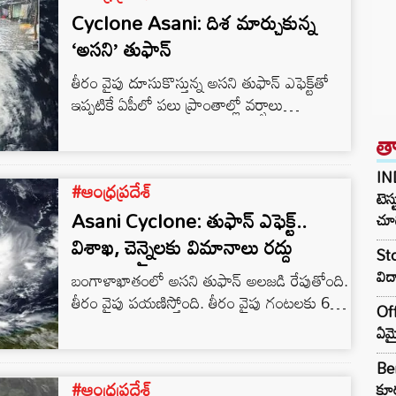
Cyclone Asani: దిశ మార్చుకున్న
‘అసని’ తుఫాన్
తీరం వైపు దూసుకొస్తున్న అసని తుఫాన్‌ ఎఫెక్ట్‌తో
ఇప్పటికే ఏపీలో పలు ప్రాంతాల్లో వర్షాలు
కురుస్తున్నాయి.. ముఖ్యంగా విశాఖలో భారీ వర్షం
త
పడుతోంది… అయితే, ‘అసని’ తుఫాన్ దిశ
మార్చుకున్నట్టు వాతావరణశాఖ చెబుతోంది.. రేపు
IN
#ఆంధ్రప్రదేశ్
సాయంత్రంలోగా తీరం దాటే అవకాశం ఉందని..
టెస్
మచిలీపట్నం దగ్గర తుఫాన్‌ తీరం దాటే సూచనలు
Asani Cyclone: తుఫాన్ ఎఫెక్ట్..
చూడ
ఉన్నాయని… దీని ప్రభావంతో.. కోస్తా, రాయలసీమ
విశాఖ, చెన్నైలకు విమానాలు రద్దు
Sto
జిల్లాల్లో భారీ నుంచి అతి భారీ వర్షాలు కురుస్తాయని
విద
బంగాళాఖాతంలో అసని తుఫాన్ అలజడి రేపుతోంది.
చెబుతున్నారు. ఇక, దీనిపై ఏపీ విపత్తుల నిర్వహణ
తీరం వైపు పయణిస్తోంది. తీరం వైపు గంటలకు 6
సంస్థ…
Off
కిలోమీటర్ల వేగంతో పయణిస్తోందని వాతావరణ శాఖ
ఏమై
వెల్లడించింది. ప్రస్తుతం తుఫాన్ కాకినాడకు 330
కిలోమీటర్ల దూరంలో, విశాఖకు దక్షిణ ఆగ్నేయంగా
Ben
#ఆంధ్రప్రదేశ్
350 కిలోమీటర్ల దూరంలో తుఫాన్ కేంద్రీకృతమై
కూర