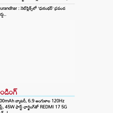
randhar : నెట్‌ఫ్లిక్స్‌లో ‘ధురంధర్’ ప్రపంచ
ర్డు..
రెండింగ్‌
00mAh బ్యాటరీ, 6.9 అంగుళాల 120Hz
్‌ప్లే, 45W ఫాస్ట్ ఛార్జింగ్‌తో REDMI 17 5G
చ్..!