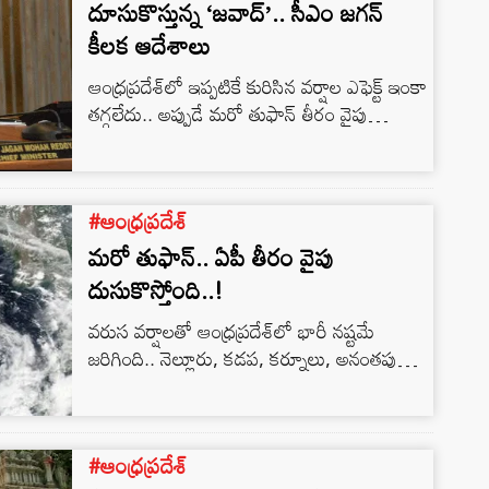
తుఫాన్ కి సంబంధించి విశాఖ…
దూసుకొస్తున్న ‘జవాద్‌’.. సీఎం జగన్‌
కీలక ఆదేశాలు
ఆంధ్రప్రదేశ్‌లో ఇప్పటికే కురిసిన వర్షాల ఎఫెక్ట్‌ ఇంకా
తగ్గలేదు.. అప్పుడే మరో తుఫాన్‌ తీరం వైపు
దూసుకొస్తోంది… ‘జవాద్‌’గా నామకరణం చేసిన ఈ
తుఫాన్‌ ఎఫెక్ట్‌.. ఉత్తరాంధ్రపై ఉంటుందని వాతావరణ
శాఖ అధికారులు హెచ్చరిస్తున్నారు.. ఈ నేపథ్యంలో..
#ఆంధ్రప్రదేశ్
సంబంధిత జిల్లాల కలెక్టర్లతో సమీక్ష సమావేశం
నిర్వహించిన ఏపీ సీఎం వైఎస్‌ జగన్.. తుఫాన్‌
మరో తుఫాన్‌.. ఏపీ తీరం వైపు
ప్రభావిత ప్రాంతాల్లో ముందస్తు జాగ్రత్త చర్యలు
దుసుకొస్తోంది..!
తీసుకోవాలని ఆదేశించారు. అవసరమైన చోట్ల
వరుస వర్షాలతో ఆంధ్రప్రదేశ్‌లో భారీ నష్టమే
సహాయ శిబిరాలు తెరిచేందుకు ఏర్పాటు చేయాలని
జరిగింది.. నెల్లూరు, కడప, కర్నూలు, అనంతపురం,
సూచించిన ఏపీ సీఎం..…
చిత్తూరు జిల్లాలను వర్షాలు అతలాకుతలం చేశాయి..
వర్షాల నుంచి ఇప్పుడిప్పుడే తేరుకుంటుండగా.. మరో
తుఫాన్‌ తీరంవైపు దూసుకొస్తోంది.. అండమాన్‌
#ఆంధ్రప్రదేశ్
సముద్రంలో ఏర్పడిన అల్పపీడనం మరింత