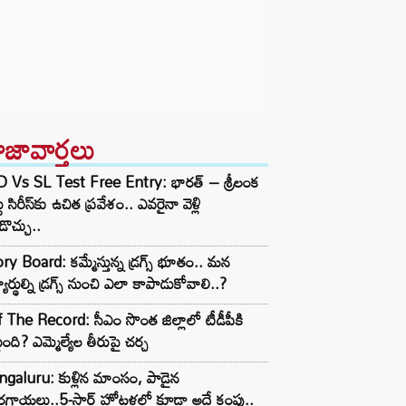
ాజావార్తలు
D Vs SL Test Free Entry: భారత్ – శ్రీలంక
టు సిరీస్‌కు ఉచిత ప్రవేశం.. ఎవరైనా వెళ్లి
ొచ్చు..
ry Board: కమ్మేస్తున్న డ్రగ్స్ భూతం.. మన
్యార్థుల్ని డ్రగ్స్ నుంచి ఎలా కాపాడుకోవాలి..?
 The Record: సీఎం సొంత జిల్లాలో టీడీపీకి
ంది? ఎమ్మెల్యేల తీరుపై చర్చ
galuru: కుళ్లిన మాంసం, పాడైన
గాయలు..5-స్టార్ హోటళ్లలో కూడా అదే కంపు..