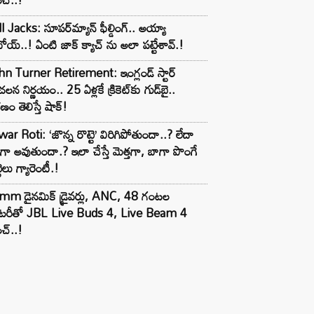
l Jacks: సూపర్‌మ్యాన్ ఫీల్డింగ్.. అయ్యా
ోయ్..! ఏంటి జాక్ క్యాచ్ ను అలా పట్టేశావ్.!
n Turner Retirement: ఇంగ్లండ్ స్టార్
లన నిర్ణయం.. 25 ఏళ్లకే క్రికెట్‌కు గుడ్‌బై..
ణం తెలిస్తే షాక్!
ar Roti: ‘జొన్న రొట్టె’ విరిగిపోతుందా..? లేదా
టిగా అవుతుందా.? ఇలా చేస్తే మెత్తగా, బాగా పొంగే
టెలు గ్యారెంటీ.!
mm డైనమిక్ డ్రైవర్లు, ANC, 48 గంటల
యాటరీతో JBL Live Buds 4, Live Beam 4
చ్..!