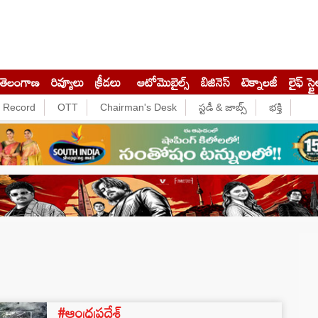
తెలంగాణ
రివ్యూలు
క్రీడలు
ఆటోమొబైల్స్
బిజినెస్‌
టెక్నాలజీ
లైఫ్ స్టై
e Record
OTT
Chairman's Desk
స్టడీ & జాబ్స్
భక్తి
#ఆంధ్రప్రదేశ్