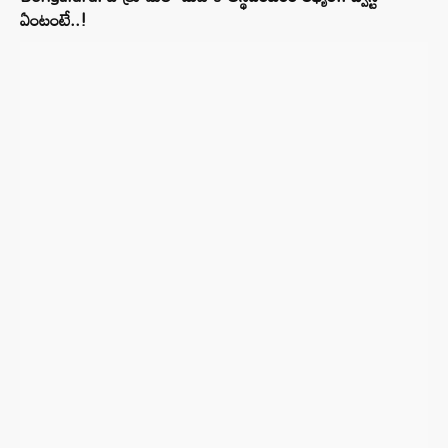
ఏంటంటే..!