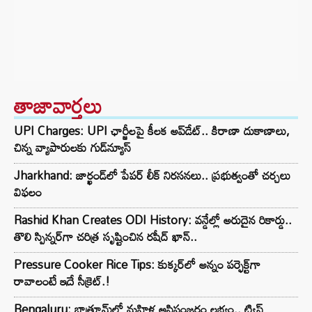
తాజావార్తలు
UPI Charges: UPI ఛార్జీలపై కీలక అప్‌డేట్.. కిరాణా దుకాణాలు,
చిన్న వ్యాపారులకు గుడ్‌న్యూస్
Jharkhand: జార్ఖండ్‌లో పేపర్ లీక్ నిరసనలు.. ప్రభుత్వంతో చర్చలు
విఫలం
Rashid Khan Creates ODI History: వన్డేల్లో అరుదైన రికార్డు..
తొలి స్పిన్నర్‌గా చరిత్ర సృష్టించిన రషీద్ ఖాన్..
Pressure Cooker Rice Tips: కుక్కర్‌లో అన్నం పర్ఫెక్ట్‌గా
రావాలంటే ఇదే సీక్రెట్.!
Bengaluru: బాత్రూమ్‌లో మహిళ అస్థిపంజరం లభ్యం.. ట్విస్ట్