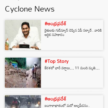
Cyclone News
#ఆంధ్రప్రదేశ్
రైతులకు గుడ్‌న్యూస్‌ చెప్పిన ఏపీ సర్కార్‌.. వారికి
ఆర్థిక సహకారం
#Top Story
కేర‌ళ‌లో భారీ వ‌ర్షాలు… 11 మంది మృతి…
#ఆంధ్రప్రదేశ్
బంగాళాఖాతంలో మరో అల్పపీడనం..