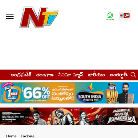
ఆంధ్రప్రదేశ్
తెలంగాణ
సినిమా న్యూస్
జాతీయం
అంతర్జాతీయం
Home
Cyclone