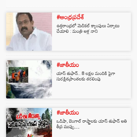
#ఆంధ్రప్రదేశ్
ఉత్తరాంధ్రలో మెడికల్ క్యాంపులు ఏర్పాటు
చేయాలి : మంత్రి ఆళ్ల నాని
#జాతీయం
యాస్ తుఫాన్.. 8 ల‌క్ష‌ల మందికి పైగా
సుర‌క్షిత‌ప్రాంత‌ల‌కు త‌ర‌లింపు
#జాతీయం
ఒడిషా, బెంగాల్ రాష్ట్రాలకు యాస్ తుఫాన్ అతి
తీవ్ర ముప్పు…