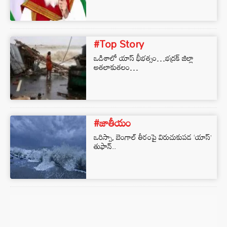
#Top Story
ఒడిశాలో యాస్ భీభ‌త్సం…భ‌ద్ర‌క్ జిల్లా
అతలాకుత‌లం…
#జాతీయం
ఒరిస్సా, బెంగాల్ తీరంపై విరుచుకుపడ ‘యాస్’
తుఫాన్..