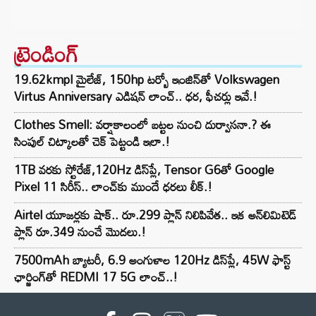
ట్రెండింగ్‌
19.62kmpl మైలేజ్, 150hp టర్బో ఇంజిన్‌తో Volkswagen
Virtus Anniversary ఎడిషన్ లాంచ్.. ధర, ఫీచర్లు ఇవే.!
Clothes Smell: వర్షాకాలంలో బట్టల నుంచి దుర్వాసనా.? ఈ
సింపుల్ చిట్కాలతో చెక్ పెట్టండి ఇలా.!
1TB వరకు స్టోరేజ్,120Hz డిస్‌ప్లే, Tensor G6తో Google
Pixel 11 సిరీస్.. లాంచ్⁭కు ముందే ధరలు లీక్.!
Airtel యూజర్లకు షాక్.. రూ.299 ప్లాన్ నిలిపివేత.. ఇక అన్‌లిమిటెడ్
ప్లాన్ రూ.349 నుంచే మొదలు.!
7500mAh బ్యాటరీ, 6.9 అంగుళాల 120Hz డిస్‌ప్లే, 45W ఫాస్ట్
ఛార్జింగ్‌తో REDMI 17 5G లాంచ్..!