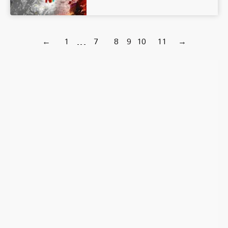
←
1
…
7
8
9
10
11
→