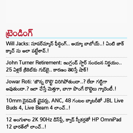
ట్రెండింగ్‌
Will Jacks: సూపర్‌మ్యాన్ ఫీల్డింగ్.. అయ్యా బాబోయ్..! ఏంటి జాక్
క్యాచ్ ను అలా పట్టేశావ్.!
John Turner Retirement: ఇంగ్లండ్ స్టార్ సంచలన నిర్ణయం..
25 ఏళ్లకే క్రికెట్‌కు గుడ్‌బై.. కారణం తెలిస్తే షాక్!
Jowar Roti: ‘జొన్న రొట్టె’ విరిగిపోతుందా..? లేదా గట్టిగా
అవుతుందా.? ఇలా చేస్తే మెత్తగా, బాగా పొంగే రొట్టెలు గ్యారెంటీ.!
10mm డైనమిక్ డ్రైవర్లు, ANC, 48 గంటల బ్యాటరీతో JBL Live
Buds 4, Live Beam 4 లాంచ్..!
12 అంగుళాల 2K 90Hz డిస్‌ప్లే, క్వాడ్ స్పీకర్లతో HP OmniPad
12 భారత్‌లో లాంచ్..!