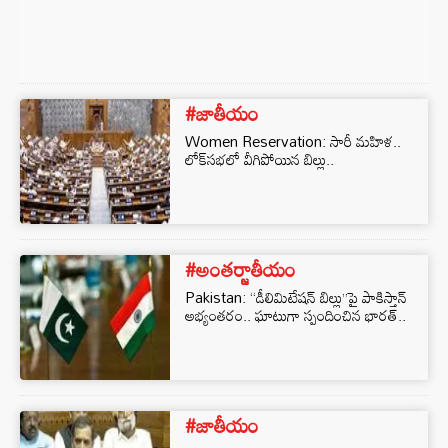
#జాతీయం
Women Reservation: సారీ మహిళ..
లోక్‌సభలో వీగిపోయిన బిల్లు..
#అంతర్జాతీయం
Pakistan: ‘‘డీలిమిటేషన్ బిల్లు’’పై పాకిస్తాన్
అభ్యంతరం.. ఘాటుగా స్పందించిన భారత్..
#జాతీయం