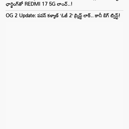
ఛార్జింగ్‌తో REDMI 17 5G లాంచ్..!
OG 2 Update: పవన్ కళ్యాణ్ ‘ఓజీ 2’ స్క్రిప్ట్ లాక్.. కానీ బిగ్ ట్విస్ట్!