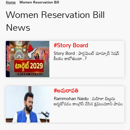
Home
Women Reservation Bill
Women Reservation Bill
News
#Story Board
Story Bord : పార్లమెంట్ మాన్సూన్ సెషన్
కీలకం కాబోతుందా..?
#అమరావతి
Rammohan Naidu : మహిళా బిల్లును
అడ్డుకోవడం కాంగ్రెస్ చేసిన క్షమించరాని పాపం