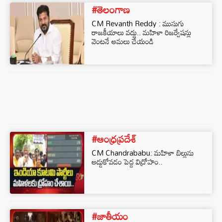
#తెలంగాణ
CM Revanth Reddy : ముసుగు
రాజకీయాలు వద్దు.. మహిళా రిజర్వేషన్లు
వెంటనే అమలు చేయండి
#ఆంధ్రప్రదేశ్
CM Chandrababu: మహిళా బిల్లును
అడ్డుకోవడం పెద్ద విద్రోహం..
#జాతీయం