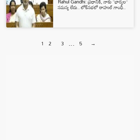
Rahul Gandhi: ప్రధానికి, నాకు “భార్యల”
సమస్య లేదు.. లోక్‌సభలో రాహుల్ గాంధీ..
1
2
3
…
5
→