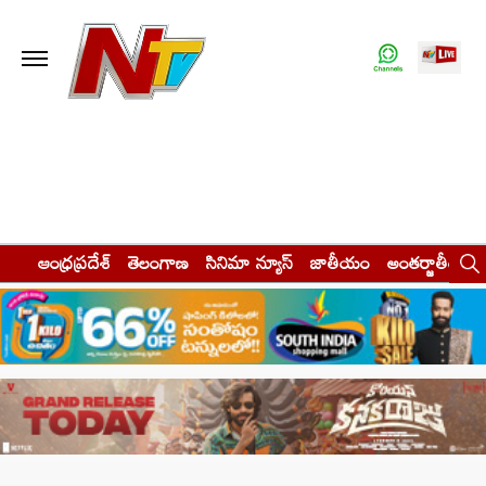
ఆంధ్రప్రదేశ్
తెలంగాణ
సినిమా న్యూస్
జాతీయం
అంతర్జాతీయం