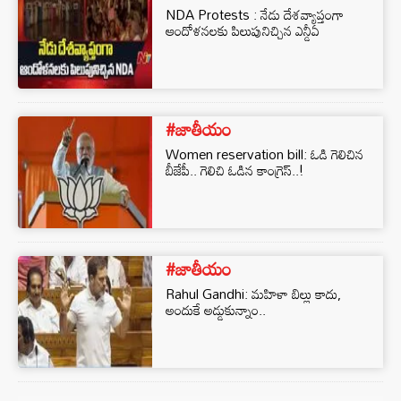
NDA Protests : నేడు దేశవ్యాప్తంగా
ఆందోళనలకు పిలుపునిచ్చిన ఎన్డీఏ
#జాతీయం
Women reservation bill: ఓడి గెలిచిన
బీజేపీ.. గెలిచి ఓడిన కాంగ్రెస్..!
#జాతీయం
Rahul Gandhi: మహిళా బిల్లు కాదు,
అందుకే అడ్డుకున్నాం..