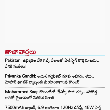
తాజావార్తలు
Pakistan: ఉద్రిక్తతల వేళ గల్ఫ్ దేశాలతో పాకిస్థాన్ కొత్త కూటమి..
దేనికి సంకేతం!
Priyanka Gandhi: ఆయన సర్టిఫికెట్ మాకు అవసరం లేదు..
మోహన్ భగవత్‌ వ్యాఖ్యలకు ప్రియాంకాగాంధీ కౌంటర్
Mohammed Siraj: కొలంబోలో ‘డీఎస్పీ సాబ్’ రచ్చ.. సరికొత్త
లుక్‌తో మైదానంలో మెరిసిన సిరాజ్
7500mAh బ్యాటరీ, 6.9 అంగుళాల 120Hz డిస్‌ప్లే, 45W ఫాస్ట్