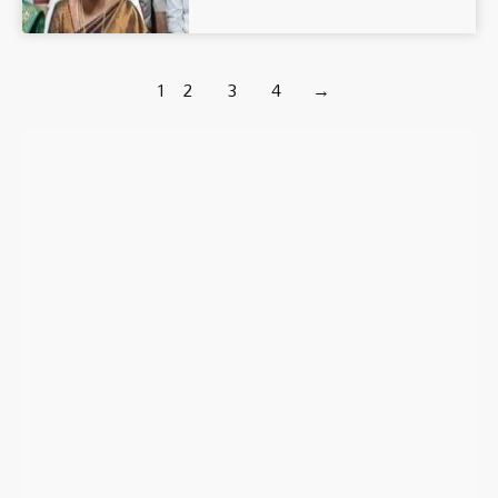
1
2
3
4
→