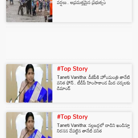
వర్షలు.. అప్రమత్తమైన ప్రభుత్వం
#Top Story
Taneti Vanitha: డీజీపీకి హోంమంత్రి తానేటి
వనిత ఫోన్.. టీడీపీ హింసాకాండ మీద చర్యలకు
డిమాండ్
#Top Story
Taneti Vanitha: నల్లజర్లలో దాడిని ఖండిస్తూ
నిరసన చేపట్టిన తానేటి వనిత