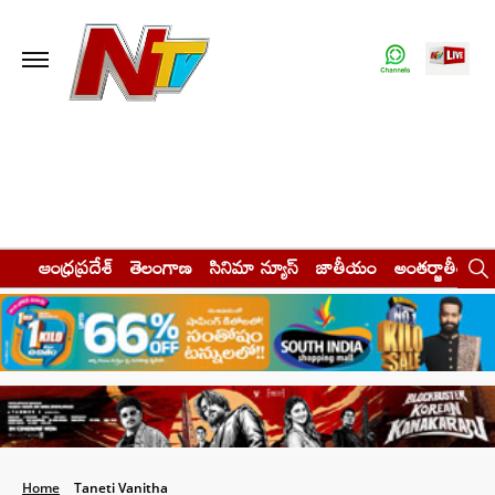
ఆంధ్రప్రదేశ్
తెలంగాణ
సినిమా న్యూస్
జాతీయం
అంతర్జాతీయం
Home
Taneti Vanitha