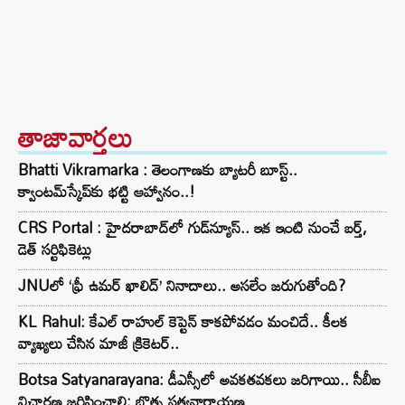
తాజావార్తలు
Bhatti Vikramarka : తెలంగాణకు బ్యాటరీ బూస్ట్..
క్వాంటమ్‌స్కేప్‌కు భట్టి ఆహ్వానం..!
CRS Portal : హైదరాబాద్‌లో గుడ్‌న్యూస్.. ఇక ఇంటి నుంచే బర్త్,
డెత్ సర్టిఫికెట్లు
JNUలో ‘ఫ్రీ ఉమర్ ఖాలిద్’ నినాదాలు.. అసలేం జరుగుతోంది?
KL Rahul: కేఎల్ రాహుల్ కెప్టెన్ కాకపోవడం మంచిదే.. కీలక
వ్యాఖ్యలు చేసిన మాజీ క్రికెటర్..
Botsa Satyanarayana: డీఎస్సీలో అవకతవకలు జరిగాయి.. సీబీఐ
విచారణ జరిపించాలి: బొత్స సత్యనారాయణ