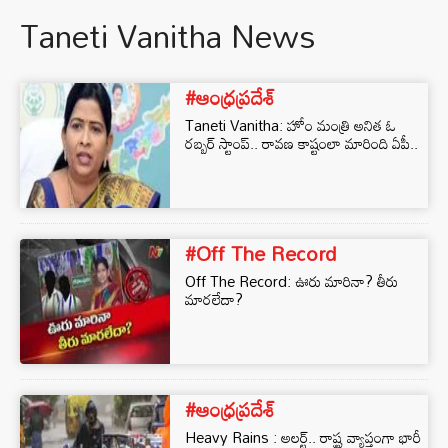
Taneti Vanitha News
#ఆంధ్రప్రదేశ్
Taneti Vanitha: హోం మంత్రి అనిత ఓ
రబ్బర్ స్టాంప్.. రావణ కాష్టంలా మారింది ఏపీ..
#Off The Record
Off The Record: ఊరు మారినా? తీరు
మారలేదా?
#ఆంధ్రప్రదేశ్
Heavy Rains : అలర్ట్.. రాష్ట్ర వ్యాప్తంగా భారీ