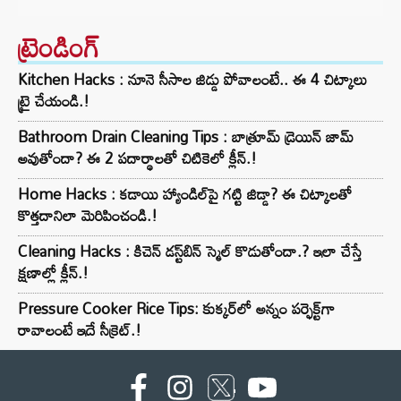
ట్రెండింగ్‌
Kitchen Hacks : నూనె సీసాల జిడ్డు పోవాలంటే.. ఈ 4 చిట్కాలు
ట్రై చేయండి.!
Bathroom Drain Cleaning Tips : బాత్రూమ్ డ్రెయిన్ జామ్
అవుతోందా? ఈ 2 పదార్థాలతో చిటికెలో క్లీన్.!
Home Hacks : కడాయి హ్యాండిల్‌పై గట్టి జిడ్డా? ఈ చిట్కాలతో
కొత్తదానిలా మెరిపించండి.!
Cleaning Hacks : కిచెన్ డస్ట్‌బిన్ స్మెల్ కొడుతోందా.? ఇలా చేస్తే
క్షణాల్లో క్లీన్.!
Pressure Cooker Rice Tips: కుక్కర్‌లో అన్నం పర్ఫెక్ట్‌గా
రావాలంటే ఇదే సీక్రెట్.!