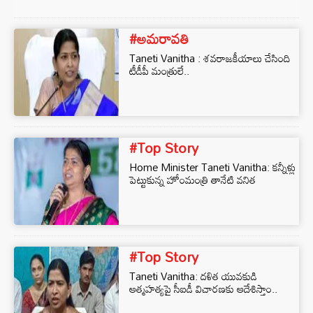
#అమరావతి
Taneti Vanitha : శవరాజకీయాలు చేసింది
టీడీపీ మంత్రులే..
#Top Story
Home Minister Taneti Vanitha: కన్నీళ్లు
పెట్టుకున్న హోంమంత్రి తానేటి వనిత
#Top Story
Taneti Vanitha: దళిత యువకుడి
ఆత్మహత్యపై సీఐడీ విచారణకు ఆదేశిస్తాం..