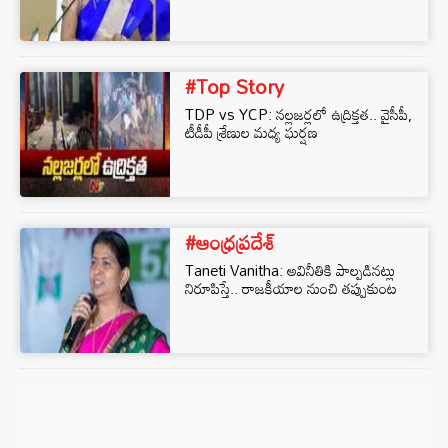
#Top Story
TDP vs YCP: నల్లజర్లలో ఉద్రిక్తత.. వైసీపీ,
టీడీపీ శ్రేణుల మధ్య ఘర్షణ
#ఆంధ్రప్రదేశ్
Taneti Vanitha: అవినీతికి పాల్పడినట్లు
నిరూపిస్తే.. రాజకీయాల నుంచి తప్పుకుంట