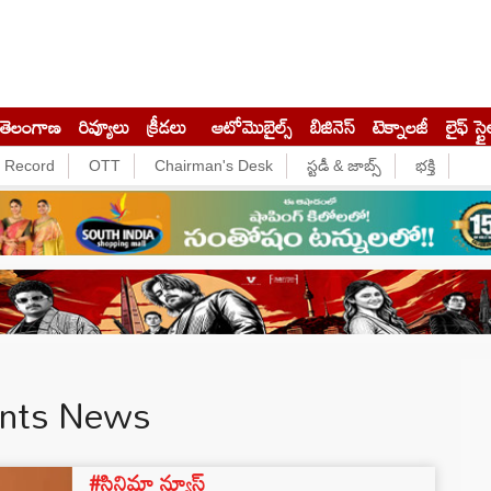
తెలంగాణ
రివ్యూలు
క్రీడలు
ఆటోమొబైల్స్
బిజినెస్‌
టెక్నాలజీ
లైఫ్ స్టై
e Record
OTT
Chairman's Desk
స్టడీ & జాబ్స్
భక్తి
ents News
#సినిమా న్యూస్