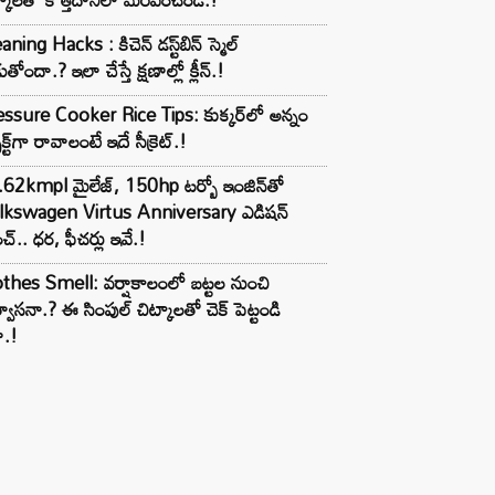
aning Hacks : కిచెన్ డస్ట్‌బిన్ స్మెల్
ుతోందా.? ఇలా చేస్తే క్షణాల్లో క్లీన్.!
ssure Cooker Rice Tips: కుక్కర్‌లో అన్నం
ెక్ట్‌గా రావాలంటే ఇదే సీక్రెట్.!
62kmpl మైలేజ్, 150hp టర్బో ఇంజిన్‌తో
lkswagen Virtus Anniversary ఎడిషన్
చ్.. ధర, ఫీచర్లు ఇవే.!
thes Smell: వర్షాకాలంలో బట్టల నుంచి
్వాసనా.? ఈ సింపుల్ చిట్కాలతో చెక్ పెట్టండి
ా.!