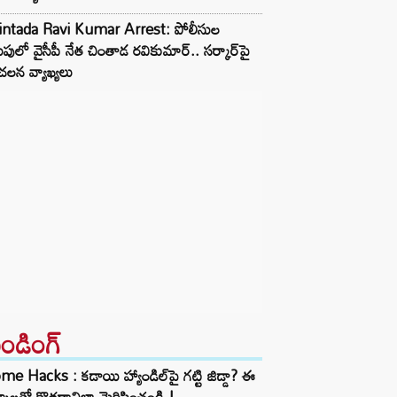
intada Ravi Kumar Arrest: పోలీసుల
పులో వైసీపీ నేత చింతాడ రవికుమార్.. సర్కార్‌పై
లన వ్యాఖ్యలు
రెండింగ్‌
e Hacks : కడాయి హ్యాండిల్‌పై గట్టి జిడ్డా? ఈ
్కాలతో కొత్తదానిలా మెరిపించండి.!