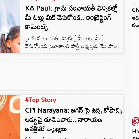
KA Paul: గ్రామ పంచాయతీ ఎన్నికల్లో
Ch
మీ ఓట్లు మీకే వేసుకోండి.. ఇంట్రెస్టింగ్
అదు
కామెంట్స్
సంచ
గ్రామ పంచాయతీ ఎన్నికల్లో మీ ఓట్లు మీకే
వేసుకోండని ప్రజాశాంతి పార్టీ అధ్యక్షుడు కేఏ పాల్
ఇంట్రస్టింగ్ కామెంట్స్ చేశారు. ఆదిలాబాద్ జిల్లాలో
పర్యటిస్తున్న ఆయన.. వంద రోజుల్లో అభివృద్ధి చేసి
చూపిస్తానన్నారు. తాను సీఎం అవుతానన్నారు. తన
సత్తా ఏంటో ఇప్పుడున్న వాళ్లకు తెలుసని కేఏ పాల్
తెలిపారు. ఇప్పుడున్న వాళ్ళు వందల కోట్లు ఖర్చుపెట్టి
లక్షల కోట్లు దోచుకున్నారు.. బంగారు తెలంగాణ
#Top Story
అన్న కేసీఆర్ తెలంగాణను దోచుకున్నారని
ఆరోపించారు.
CPI Narayana: జగన్ పై ఉన్న కోపాన్ని
ట్
లడ్డూపై చూపించారు.. నారాయణ
ఆసక్తికర వ్యాఖ్యలు
Hom
చిట