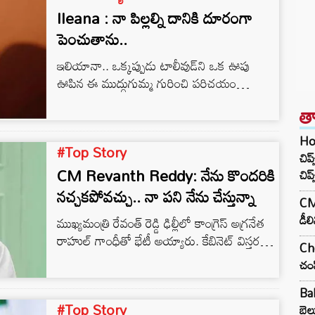
Ileana : నా పిల్లల్ని దానికి దూరంగా
పెంచుతాను..
ఇలియానా.. ఒక్కప్పుడు టాలీవుడ్‌ని ఒక ఊపు
ఊపిన ఈ ముద్దుగుమ్మ గురించి పరిచయం
అక్కర్లేదు. ఎంట్రీ ఇచ్చిన అతి తక్కువ కాలంలోనే
త
దాదాపు అందరు స్టార్ హీరోలతో జతకట్టింది. కిక్,
పోకిరి, జులాయి.. వంటి ఎన్నో సూపర్ హిట్
Ho
#Top Story
చిత్రాలు తన ఖాతలో వేసుకున్ని.. నటన పరంగా
చిప
అందం పరంగా మంచి గుర్తింపు తెచ్చుకుంది. కానీ
CM Revanth Reddy: నేను కొందరికి
చిప్
అంతే త్వరగా ఆఫర్ లు తగ్గడం తో బాలీవుడ్ లోకి
నచ్చకపోవచ్చు.. నా పని నేను చేస్తున్నా
CM 
ఎంట్రీ ఇచ్చిన ఈ అమ్మడు, అక్కడ కూడా
డీల
ముఖ్యమంత్రి రేవంత్ రెడ్డి ఢిల్లీలో కాంగ్రెస్ అగ్రనేత
పర్వాలేదు…
రాహుల్ గాంధీతో భేటీ అయ్యారు. కేబినెట్ విస్తరణ,
Che
పలు కీలక అంశాలపై రాహుల్ గాంధీతో
చంప
చర్చించారు. భేటీ అనంతరం ముఖ్యమంత్రి రేవంత్
రెడ్డి చిట్ చాట్ నిర్వహించారు.
Ba
#Top Story
బెల