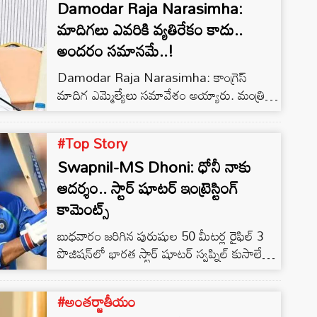
చెప్పాడు.
Damodar Raja Narasimha:
మాదిగలు ఎవరికి వ్యతిరేకం కాదు..
అందరం సమానమే..!
Damodar Raja Narasimha: కాంగ్రెస్
మాదిగ ఎమ్మెల్యేలు సమావేశం అయ్యారు. మంత్రి
దామోదర రాజనర్సింహ అధ్యక్షతన ఈ సమావేశం
కొనసాగింది. సుప్రీం కోర్టు తీర్పు అమలుపై చర్చ
#Top Story
జరిగింది. ఈ మీటింగ్ కు మాజీ ఎమ్మెల్యేలు, ఉద్యమ
Swapnil-MS Dhoni: ధోనీ నాకు
నాయకులు సైతం హాజరయ్యారు. ఈ సందర్భంగా
మంత్రి మాట్లాడుతూ.. ఎస్సీ వర్గీకరణపై సుప్రీం కోర్టు
ఆదర్శం.. స్టార్ షూటర్ ఇంట్రెస్టింగ్
తీర్పు చారిత్రాత్మక తీర్పు అని చెప్పుకొచ్చారు.
కామెంట్స్
బుధవారం జరిగిన పురుషుల 50 మీటర్ల రైఫిల్ 3
పొజిషన్‌లో భారత స్టార్ షూటర్ స్వప్నిల్ కుసాలే
ఫైనల్‌లోకి ప్రవేశించాడు. క్వాలిఫికేషన్ రౌండ్‌లో
590 స్కోర్ చేసి ఏడో స్థానంలో నిలిచాడు. ఈ మ్యాచ్
#అంతర్జాతీయం
అనంతరం స్వప్నిల్ మాట్లాడుతూ.. ధోనీని తన