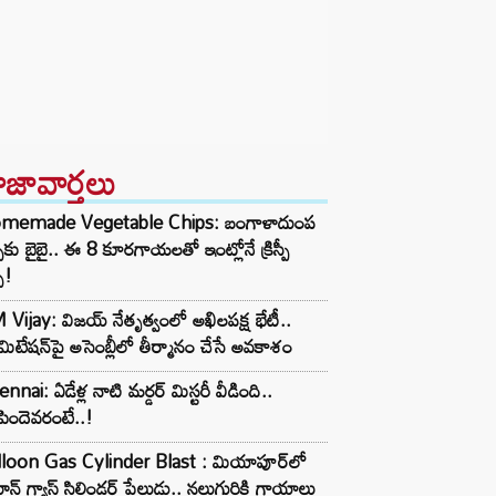
ాజావార్తలు
memade Vegetable Chips: బంగాళాదుంప
్స్‌కు బైబై.. ఈ 8 కూరగాయలతో ఇంట్లోనే క్రిస్పీ
స్!
Vijay: విజయ్ నేతృత్వంలో అఖిలపక్ష భేటీ..
ిమిటేషన్‌పై అసెంబ్లీలో తీర్మానం చేసే అవకాశం
nnai: ఏడేళ్ల నాటి మర్డర్ మిస్టరీ వీడింది..
ిందెవరంటే..!
lloon Gas Cylinder Blast : మియాపూర్‌లో
ూన్ గ్యాస్ సిలిండర్ పేలుడు.. నలుగురికి గాయాలు