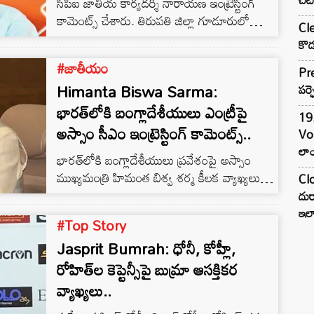
సీపీఐ జాతీయ కార్యదర్శి నారాయణ ఇంట్రెస్టింగ్
కామెంట్స్ చేశారు. తిరుపతి జిల్లా గూడూరులో
Cle
ఆయన మాట్లాడుతూ.. కాంగ్రెస్ నేతల అహంభావం
కొడ
వల్లే సులభంగా విజయం సాధించాల్సిన హర్యానాలో
#జాతీయం
ఆ పార్టీ ఓడిపోయిందన్నారు.
Pre
Himanta Biswa Sarma:
పర్ఫ
భారత్⁭లోకి బంగ్లాదేశీయులు ఎంట్రీపై
19.
అస్సాం సీఎం ఇంట్రెస్టింగ్ కామెంట్స్..
Vo
లాం
భారత్⁭లోకి బంగ్లాదేశీయులు ప్రవేశంపై అస్సాం
ముఖ్యమంత్రి హిమంత బిశ్వ శర్మ కీలక వ్యాఖ్యలు
Clo
చేశారు. బంగ్లాదేశ్‌లో అస్థిరత నెలకొన్నప్పటికీ అక్కడి
దుర
హిందువులు భారత్‌లోకి ప్రవేశించేందుకు
ఇల
#Top Story
ప్రయత్నించలేదని చెప్పారు. బంగ్లాదేశ్‌లో
Jasprit Bumrah: ధోనీ, కోహ్లీ,
హిందువులు నివసిస్తున్నారు.. వారు
పోరాడుతున్నారు. గత నెల రోజులుగా ఒక్క
రోహిత్‌ల కెప్టెన్సీపై బుమ్రా ఆసక్తికర
హిందువు కూడా భారత్‌లోకి ప్రవేశించేందుకు
వ్యాఖ్యలు..
ప్రయత్నించలేదని అన్నారు.