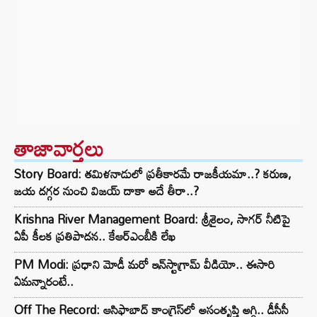
తాజావార్తలు
Story Board: తమిళనాడులో ప్రతీకారమే రాజకీయమా..? కరుణ,
జయ దగ్గర నుంచి విజయ్ దాకా అదే తీరా..?
Krishna River Management Board: శ్రీశైలం, సాగర్ నీటిపై
ఏపీ కీలక ప్రతిపాదన.. కేఆర్ఎంబీకి లేఖ
PM Modi: ప్రధాని మోడీ మరో ఇన్‌స్టాగ్రామ్ వీడియో.. ఈసారి
ఏమన్నారంటే..
Off The Record: ఆసిఫాబాద్ కాంగ్రెస్‌లో అసంతృప్తి అగ్గి.. డీసీసీ