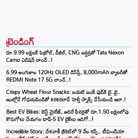
ట్రెండింగ్‌
రూ.9.99 లక్షలకే పెట్రోల్, డీజిల్, CNG ఆప్షన్లతో Tata Nexon
Camo ఎడిషన్ లాంచ్..!
6.99 అంగుళాల 120Hz OLED డిస్‌ప్లే, 8,000mAh బ్యాటరీతో
REDMI Note 17 5G లాంచ్..!
Crispy Wheat Flour Snacks: బయటి జంక్ ఫుడ్‌కి బై..బై..
ఇంట్లోనే గోధుమపిండితో కరకరలాడే హెల్తీ స్నాక్స్ చేసేయండి ఇలా.!
Best EV Bikes: బెస్ట్ మైలేజ్, అదిరే ఫీచర్లతో రూ.1.50 లక్షలలోపు
కొనుగోలు చేయగల టాప్-5 EV బైక్‌లు ఇదిగో..!
Incredible Story: దేశవాళీ క్రికెట్‌లో 9 వేల రన్స్.. టీమిండియా