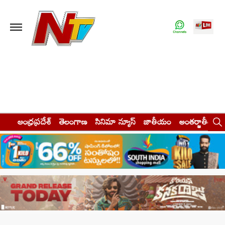
ఆంధ్రప్రదేశ్
తెలంగాణ
సినిమా న్యూస్
జాతీయం
అంతర్జాతీయం