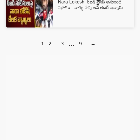
Nara Lokesh: సీఐడీ వైసీపీ అనుబంధ
విభాగం.. వాళ్ళు వచ్చి లవ్ లెటర్ ఇచ్చారు..
1
2
3
…
9
→