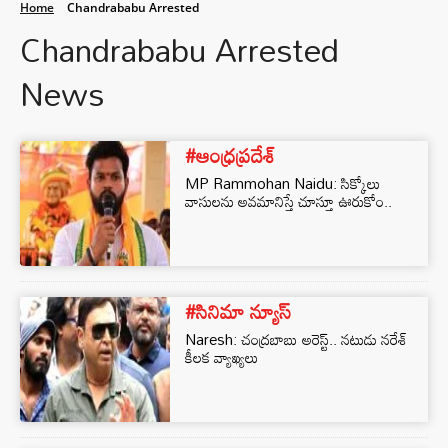
Home
Chandrababu Arrested
Chandrababu Arrested
News
#ఆంధ్రప్రదేశ్
MP Rammohan Naidu: సిక్కోలు
వాసులను అవమానిస్తే చూస్తూ ఊరుకోం..
#సినిమా న్యూస్
Naresh: చంద్రబాబు అరెస్ట్‌.. నటుడు నరేశ్‌
కీలక వ్యాఖ్యలు