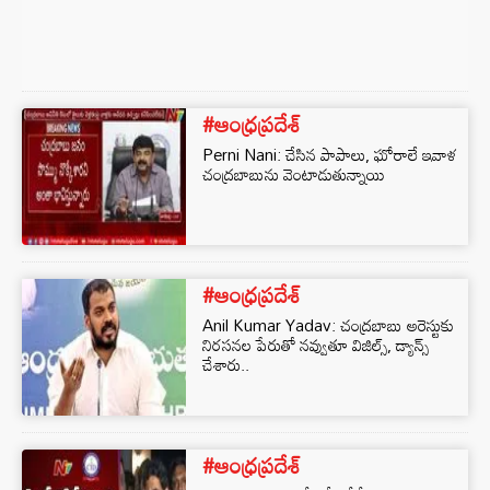
#ఆంధ్రప్రదేశ్
Perni Nani: చేసిన పాపాలు, ఘోరాలే ఇవాళ
చంద్రబాబును వెంటాడుతున్నాయి
#ఆంధ్రప్రదేశ్
Anil Kumar Yadav: చంద్రబాబు అరెస్టుకు
నిరసనల పేరుతో నవ్వుతూ విజిల్స్, డ్యాన్స్
చేశారు..
#ఆంధ్రప్రదేశ్