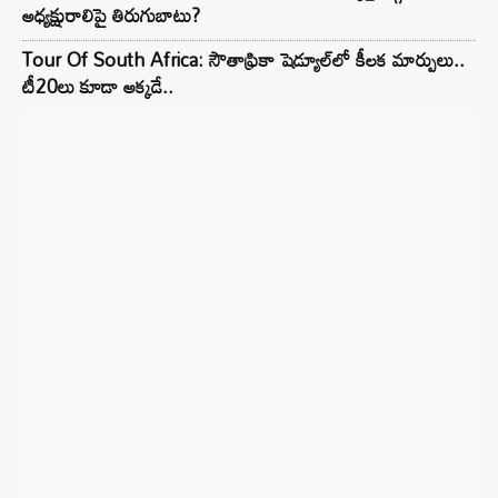
అధ్యక్షురాలిపై తిరుగుబాటు?
Tour Of South Africa: సౌతాఫ్రికా షెడ్యూల్‌లో కీలక మార్పులు..
టీ20లు కూడా అక్కడే..