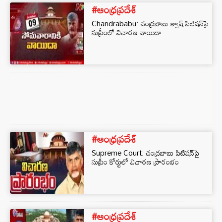
#ఆంధ్రప్రదేశ్
Chandrababu: చంద్రబాబు క్వాష్ పిటిషన్‌పై
సుప్రీంలో విచారణ వాయిదా
#ఆంధ్రప్రదేశ్
Supreme Court: చంద్రబాబు పిటిషన్‌పై
సుప్రీం కోర్టులో విచారణ ప్రారంభం
#ఆంధ్రప్రదేశ్