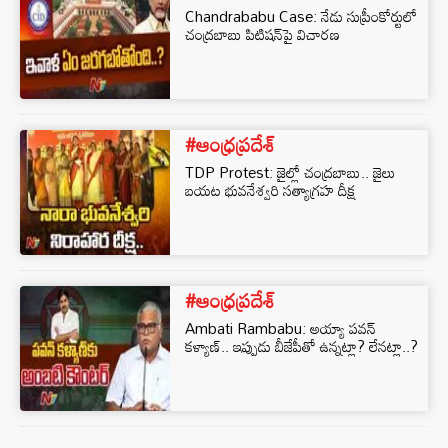
Chandrababu Case: నేడు సుప్రీంకోర్టులో
చంద్రబాబు పిటిషన్‌పై విచారణ
#ఆంధ్రప్రదేశ్
TDP Protest: జైల్లో చంద్రబాబు.. జైలు
బయట భువనేశ్వరి సత్యాగ్రహ దీక్ష
#ఆంధ్రప్రదేశ్
Ambati Rambabu: అయ్యా పవన్
కళ్యాణ్‌.. ఇప్పుడు బీజేపీతో ఉన్నట్లా? లేనట్లా..?