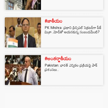
#జాతీయం
PK Mishra: ప్రధాని ప్రిన్సిపల్ సెక్రటరీగా పీకే
మిశ్రా..మోడీతో ఆయనకున్న సంబంధమేంటి?
#అంతర్జాతీయం
Pakistan: భారత్ ఎన్నికల ప్రక్రియపై పాక్
ప్రశంసలు..