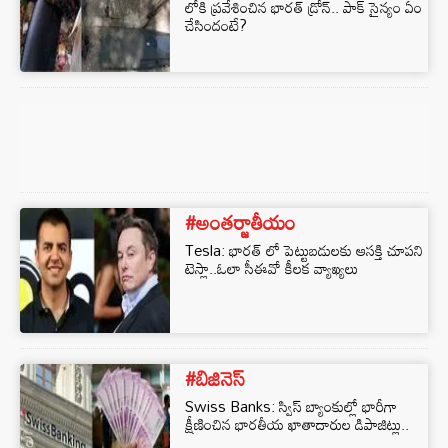
లోకి ప్రవేశించిన భారత్ డ్రోన్.. పాక్ సైన్యం ఏం
చేసిందంటే?
#అంతర్జాతీయం
Tesla: భారత్ లో పెట్టుబడులకు ఆసక్తి చూపని
టెస్లా..ఓలా సీఈవో కీలక వ్యాఖ్యలు
#బిజినెస్‌
Swiss Banks: స్విస్ బ్యాంకుల్లో భారీగా
క్షీణించిన భారతీయ ఖాతాదారుల డిపాజిట్లు..