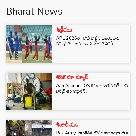
Bharat News
#క్రీడలు
APL 2026లో భోణీ కొట్టిన విజయవాడ
సన్‌షైనర్స్.. కాకినాడ పై సూపర్ విక్టరీ
#సినిమా న్యూస్
Aari Arjunan :‘GS’తో తెలుగులోకి బిగ్ బాస్
విన్నర్ ఆరి అర్జునన్!
#జాతీయం
Pak Army: సాంకేతిక లోపం కారణంగా పాక్