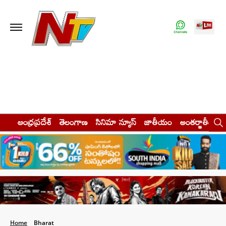
ఆంధ్రప్రదేశ్
తెలంగాణ
సినిమా న్యూస్
జాతీయం
అంతర్జాతీయం
Home
Bharat