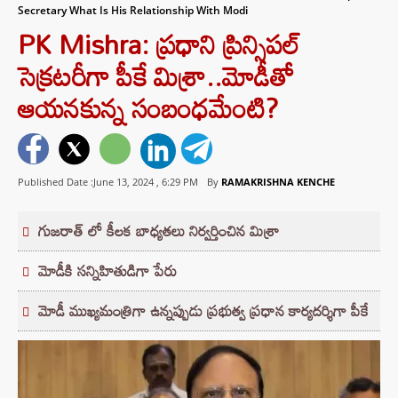
Secretary What Is His Relationship With Modi
PK Mishra: ప్రధాని ప్రిన్సిపల్
సెక్రటరీగా పీకే మిశ్రా..మోడీతో
ఆయనకున్న సంబంధమేంటి?
Published Date :June 13, 2024 ,
6:29 PM
By
RAMAKRISHNA KENCHE
గుజరాత్ లో కీలక బాధ్యతలు నిర్వర్తించిన మిశ్రా
మోడీకి సన్నిహితుడిగా పేరు
మోడీ ముఖ్యమంత్రిగా ఉన్నప్పుడు ప్రభుత్వ ప్రధాన కార్యదర్శిగా పీకే