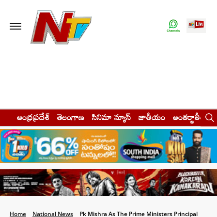
ఆంధ్రప్రదేశ్
తెలంగాణ
సినిమా న్యూస్
జాతీయం
అంతర్జాతీయం
Home
National News
Pk Mishra As The Prime Ministers Principal