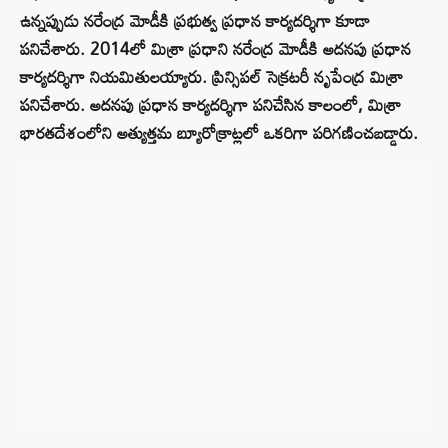
ఉన్నప్పుడు నరేంద్ర మోడీకి ప్రభుత్వ ప్రధాన కార్యదర్శిగా కూడా
పనిచేశారు. 2014లో మిశ్రా ప్రధాని నరేంద్ర మోడీకి అదనపు ప్రధాన
కార్యదర్శిగా నియమితులయ్యారు. ప్రిన్సిపల్ సెక్రటరీ నృపేంద్ర మిశ్రా
పనిచేశారు. అదనపు ప్రధాన కార్యదర్శిగా పనిచేసిన కాలంలో, మిశ్రా
భారతదేశంలోని అత్యుత్తమ బ్యూరోక్రాట్లలో ఒకరిగా పరిగణించబడ్డారు.