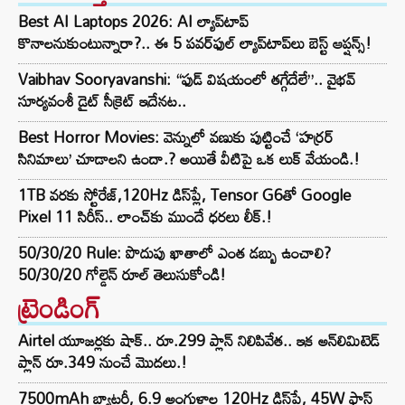
Best AI Laptops 2026: AI ల్యాప్‌టాప్
కొనాలనుకుంటున్నారా?.. ఈ 5 పవర్‌ఫుల్ ల్యాప్‌టాప్‌లు బెస్ట్ ఆప్షన్స్!
Vaibhav Sooryavanshi: “ఫుడ్ విషయంలో తగ్గేదేలే”.. వైభవ్
సూర్యవంశీ డైట్ సీక్రెట్ ఇదేనట..
Best Horror Movies: వెన్నులో వణుకు పుట్టించే ‘హర్రర్
సినిమాలు’ చూడాలని ఉందా.? అయితే వీటిపై ఒక లుక్ వేయండి.!
1TB వరకు స్టోరేజ్,120Hz డిస్‌ప్లే, Tensor G6తో Google
Pixel 11 సిరీస్.. లాంచ్⁭కు ముందే ధరలు లీక్.!
50/30/20 Rule: పొదుపు ఖాతాలో ఎంత డబ్బు ఉంచాలి?
50/30/20 గోల్డెన్ రూల్ తెలుసుకోండి!
ట్రెండింగ్‌
Airtel యూజర్లకు షాక్.. రూ.299 ప్లాన్ నిలిపివేత.. ఇక అన్‌లిమిటెడ్
ప్లాన్ రూ.349 నుంచే మొదలు.!
7500mAh బ్యాటరీ, 6.9 అంగుళాల 120Hz డిస్‌ప్లే, 45W ఫాస్ట్