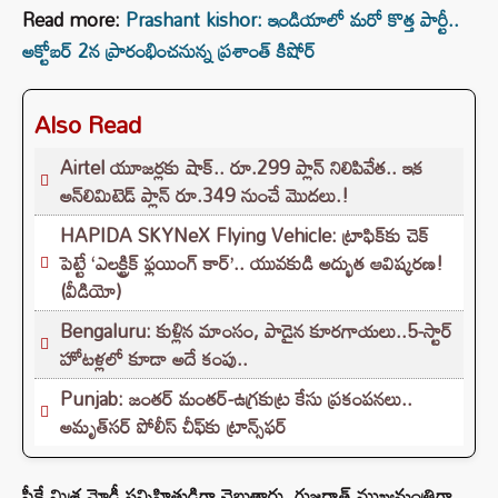
Read more:
Prashant kishor: ఇండియాలో మరో కొత్త పార్టీ..
అక్టోబర్ 2న ప్రారంభించనున్న ప్రశాంత్ కిషోర్
Also Read
Airtel యూజర్లకు షాక్.. రూ.299 ప్లాన్ నిలిపివేత.. ఇక
అన్‌లిమిటెడ్ ప్లాన్ రూ.349 నుంచే మొదలు.!
HAPIDA SKYNeX Flying Vehicle: ట్రాఫిక్‌కు చెక్
పెట్టే ‘ఎలక్ట్రిక్ ఫ్లయింగ్ కార్’.. యువకుడి అద్భుత ఆవిష్కరణ!
(వీడియో)
Bengaluru: కుళ్లిన మాంసం, పాడైన కూరగాయలు..5-స్టార్
హోటళ్లలో కూడా అదే కంపు..
Punjab: జంతర్ మంతర్-ఉగ్రకుట్ర కేసు ప్రకంపనలు..
అమృత్‌సర్ పోలీస్ చీఫ్‌కు ట్రాన్స్‌ఫర్
పీకే మిశ్ర మోడీ సన్నిహితుడిగా చెబుతారు. గుజరాత్ ముఖ్యమంత్రిగా