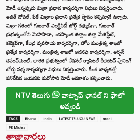
మోడీ ఉన్నప్పుడు మిశ్రా ప్రధాన కార్యదర్శిగా విధులు నిర్వర్తించారు.
అజిత్ దోవల్, పీకే మిశ్రాల ప్రధాని ప్రత్యేక స్థానం కల్పిస్తూనే ఉన్నారు.
మిశ్రా గతంలో గుజరాత్ ఎలక్ట్రిసిటీ బోర్డ్ సభ్యుడిగా, గుజరాత్
ప్రభుత్వంలోని మెహసానా, బనస్కాంత జిల్లాల జిల్లా మేజిస్ట్రేట్,
కలెక్టర్‌గా, కేంద్ర వ్యవసాయ కార్యదర్శిగా, హోం మంత్రిత్వ శాఖలో
ప్రత్యేక కార్యదర్శిగా, మంత్రిత్వ శాఖలో అదనపు కార్యదర్శిగా, అర్బన్
డెవలప్‌మెంట్, భారత ప్రభుత్వంలో నేషనల్ క్యాపిటల్ రీజియన్ ప్లానింగ్
బోర్డు సభ్య కార్యదర్శిగా విధులు నిర్వర్తించారు. కీలక బాధ్యతల్లో
పనిచేసిన ఆయనకు మరోసారి మోడీ అవకాశం కల్పించారు.
NTV తెలుగు
వాట్సాప్ ఛానల్ ని ఫాలో
అవ్వండి
TAGS
Bharat
india
LATEST TELUGU NEWS
modi
PK Mishra
తాజావార్తలు