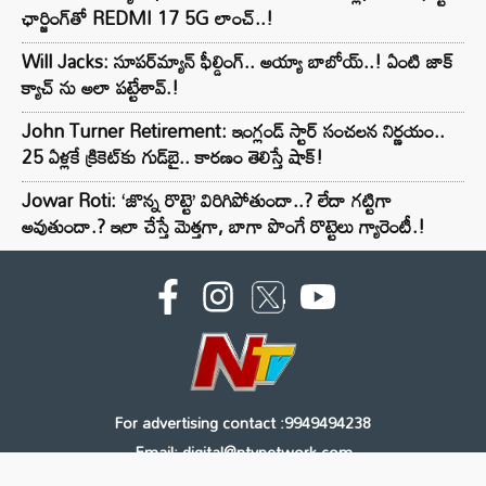
ఛార్జింగ్‌తో REDMI 17 5G లాంచ్..!
Will Jacks: సూపర్‌మ్యాన్ ఫీల్డింగ్.. అయ్యా బాబోయ్..! ఏంటి జాక్
క్యాచ్ ను అలా పట్టేశావ్.!
John Turner Retirement: ఇంగ్లండ్ స్టార్ సంచలన నిర్ణయం..
25 ఏళ్లకే క్రికెట్‌కు గుడ్‌బై.. కారణం తెలిస్తే షాక్!
Jowar Roti: ‘జొన్న రొట్టె’ విరిగిపోతుందా..? లేదా గట్టిగా
అవుతుందా.? ఇలా చేస్తే మెత్తగా, బాగా పొంగే రొట్టెలు గ్యారెంటీ.!
For advertising contact :9949494238
Email: digital@ntvnetwork.com