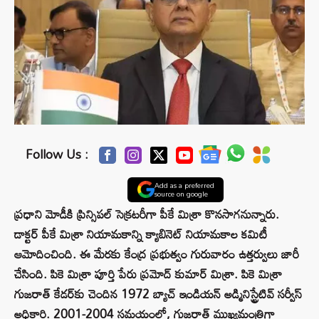
Follow Us :
Add as a preferred
source on google
ప్రధాని మోడీకి ప్రిన్సిపల్ సెక్రటరీగా పీకే మిశ్రా కొనసాగనున్నారు.
డాక్టర్ పీకే మిశ్రా నియామకాన్ని క్యాబినెట్ నియామకాల కమిటీ
ఆమోదించింది. ఈ మేరకు కేంద్ర ప్రభుత్వం గురువారం ఉత్తర్వులు జారీ
చేసింది. పికె మిశ్రా పూర్తి పేరు ప్రమోద్ కుమార్ మిశ్రా. పికె మిశ్రా
గుజరాత్ కేడర్‌కు చెందిన 1972 బ్యాచ్ ఇండియన్ అడ్మినిస్ట్రేటివ్ సర్వీస్
అధికారి. 2001-2004 సమయంలో, గుజరాత్ ముఖ్యమంత్రిగా