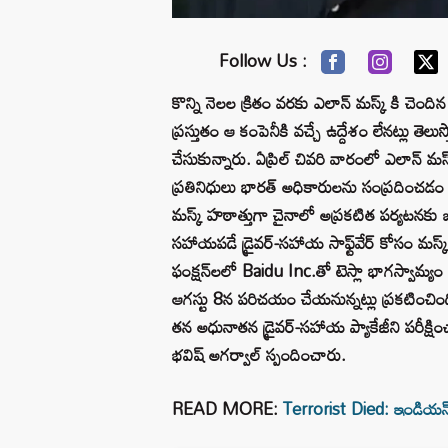
Follow Us :
కొన్ని నెలల క్రితం వరకు ఎలాన్ మస్క్ కి చెంది
ప్రస్తుతం ఆ కంపెనీకి వచ్చే ఉద్దేశం లేనట్లు తెలుస
చేసుకున్నారు. ఏప్రిల్ చివరి వారంలో ఎలాన్ మస్క్
ప్రతినిధులు భారత్ అధికారులను సంప్రదించడం 
మస్క్ హఠాత్తుగా చైనాలో అప్రకటిత పర్యటనకు
సహాయపడే డ్రైవర్-సహాయ సాఫ్ట్‌వేర్ కోసం మస్క
ఫంక్షన్‌లలో Baidu Inc.తో టెస్లా భాగస్వామ్యం 
ఆగస్టు 8న పరిచయం చేయనున్నట్లు ప్రకటించింది
తన అధునాతన డ్రైవర్-సహాయ ప్యాకేజీని పరీక్షి
భవిష్ అగర్వాల్ స్పందించారు.
READ MORE:
Terrorist Died: ఇండియన్ ఎయ