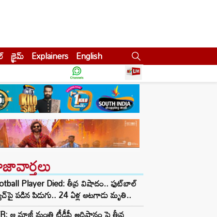
ల్
క్రైమ్
Explainers
English
ాజావార్తలు
tball Player Died: తీవ్ర విషాదం.. ఫుట్‌బాల్
ాచ్‌పై పడిన పిడుగు.. 24 ఏళ్ల ఆటగాడు మృతి..
: ఆ మాజీ మంత్రి టీడీపీ అధిష్టానం పై తీవ్ర