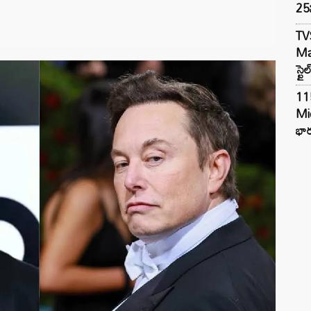
25న
TV
Mar
స్టై
11
Mi
భార