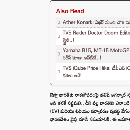
Also Read
Ather Konark: ఏథర్ నుంచి చౌక స్కూటర
TVS Raider Doctor Doom Edition 
స్టైల్..!
Yamaha R15, MT-15 MotoGP ఎడిషన్ బ
సిరీస్ కూడా అప్‌డేట్..!
TVS iQube Price Hike: టీవీఎస్ iQub
ధరలు ఇవే!
టెస్లా భారత్‌కు రాకపోవడంపై భవిష్ అగర్వాల్ స్ప
అది తనకే నష్టమని.. దీని వల్ల భారత్‌కు ఎలాం
(EV) మరియు లిథియం పర్యావరణ వ్యవస్థ వేగంగా 
భారతదేశం వైపు చూసే సమయానికి, ఈ అవకాశం మళ