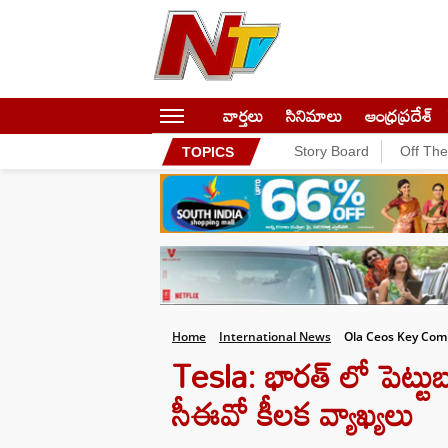
వార్తలు
సినిమాలు
ఆంధ్రప్రదేశ్
Story Board
Off Th
TOPICS
Home
International News
Ola Ceos Key Comm
Tesla: భారత్ లో పెట్టుబ
సీఈవో కీలక వ్యాఖ్యలు