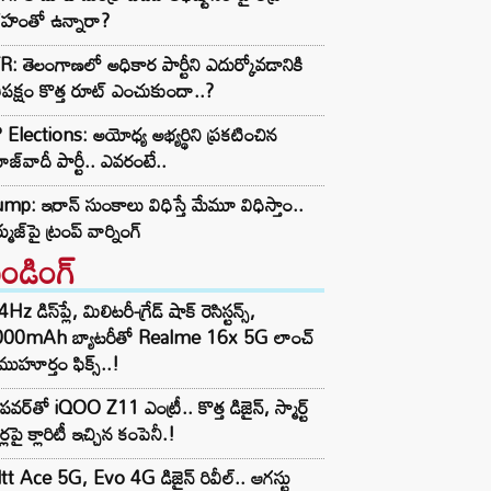
రహంతో ఉన్నారా?
: తెలంగాణలో అధికార పార్టీని ఎదుర్కోవడానికి
తిపక్షం కొత్త రూట్‌ ఎంచుకుందా..?
Elections: అయోధ్య అభ్యర్థిని ప్రకటించిన
జ్‌వాదీ పార్టీ.. ఎవరంటే..
mp: ఇరాన్ సుంకాలు విధిస్తే మేమూ విధిస్తాం..
ముజ్‌పై ట్రంప్ వార్నింగ్
రెండింగ్‌
z డిస్‌ప్లే, మిలిటరీ-గ్రేడ్ షాక్ రెసిస్టన్స్,
000mAh బ్యాటరీతో Realme 16x 5G లాంచ్
ముహూర్తం ఫిక్స్..!
పవర్‌తో iQOO Z11 ఎంట్రీ.. కొత్త డిజైన్, స్మార్ట్
ర్లపై క్లారిటీ ఇచ్చిన కంపెనీ.!
tt Ace 5G, Evo 4G డిజైన్ రివీల్.. ఆగస్టు