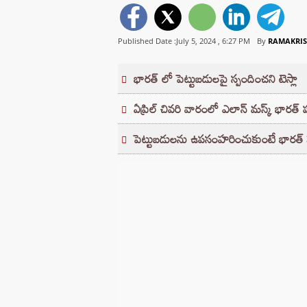
Published Date :July 5, 2024 ,
6:27 PM
By
RAMAKRIS
భారత్ లో పెట్టుబడులపై స్పందించని టెస్లా
ఏప్రిల్ చివరి వారంలో ఎలాన్ మస్క్ భారత్ ప
పెట్టుబడులను ఉపసంహరించుకుంటే భారత్