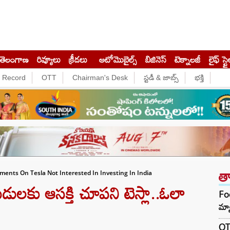
తెలంగాణ
రివ్యూలు
క్రీడలు
ఆటోమొబైల్స్
బిజినెస్‌
టెక్నాలజీ
లైఫ్ స్టై
e Record
OTT
Chairman's Desk
స్టడీ & జాబ్స్
భక్తి
త
ents On Tesla Not Interested In Investing In India
డులకు ఆసక్తి చూపని టెస్లా..ఓలా
Foo
మ్య
OTR