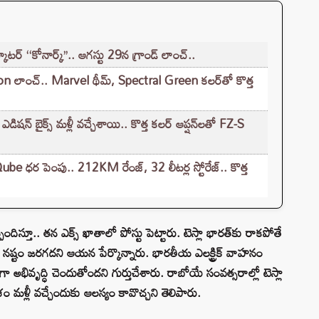
్ ‘‘కోనార్క్’’.. ఆగస్టు 29న గ్రాండ్ లాంచ్..
లాంచ్.. Marvel థీమ్, Spectral Green కలర్‌తో కొత్త
ైక్స్ మళ్లీ వచ్చేశాయి.. కొత్త కలర్ ఆప్షన్‌లతో FZ-S
e ధర పెంపు.. 212KM రేంజ్, 32 లీటర్ల స్టోరేజ్.. కొత్త
ందిస్తూ.. తన ఎక్స్ ఖాతాలో పోస్టు పెట్టారు. టెస్లా భారత్‌కు రాకపోతే
టి నష్టం జరగదని ఆయన పేర్కొన్నారు. భారతీయ ఎలక్ట్రిక్ వాహనం
అభివృద్ధి చెందుతోందని గుర్తుచేశారు. రాబోయే సంవత్సరాల్లో టెస్లా
్లీ వచ్చేందుకు ఆలస్యం కావొచ్చని తెలిపారు.