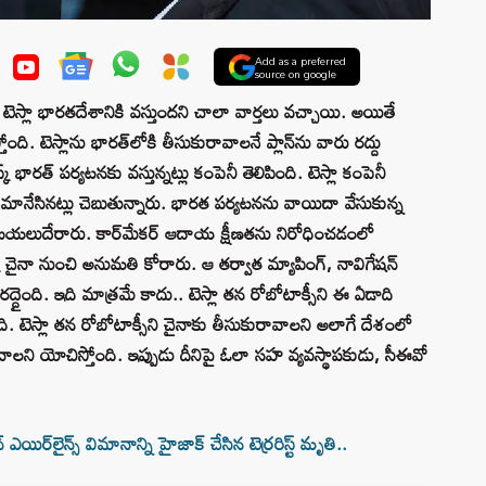
Add as a preferred
source on google
న టెస్లా భారతదేశానికి వస్తుందని చాలా వార్తలు వచ్చాయి. అయితే
్తోంది. టెస్లాను భారత్‌లోకి తీసుకురావాలనే ప్లాన్‌ను వారు రద్దు
 భారత్ పర్యటనకు వస్తున్నట్లు కంపెనీ తెలిపింది. టెస్లా కంపెనీ
మానేసినట్లు చెబుతున్నారు. భారత పర్యటనను వాయిదా వేసుకున్న
 బయలుదేరారు. కార్‌మేకర్ ఆదాయ క్షీణతను నిరోధించడంలో
్ చైనా నుంచి అనుమతి కోరారు. ఆ తర్వాత మ్యాపింగ్, నావిగేషన్
రద్దైంది. ఇది మాత్రమే కాదు.. టెస్లా తన రోబోటాక్సీని ఈ ఏడాది
. టెస్లా తన రోబోటాక్సీని చైనాకు తీసుకురావాలని అలాగే దేశంలో
ంచాలని యోచిస్తోంది. ఇప్పుడు దీనిపై ఓలా సహ వ్యవస్థాపకుడు, సీఈవో
ిర్‌లైన్స్ విమానాన్ని హైజాక్ చేసిన టెర్రరిస్ట్ మృతి..