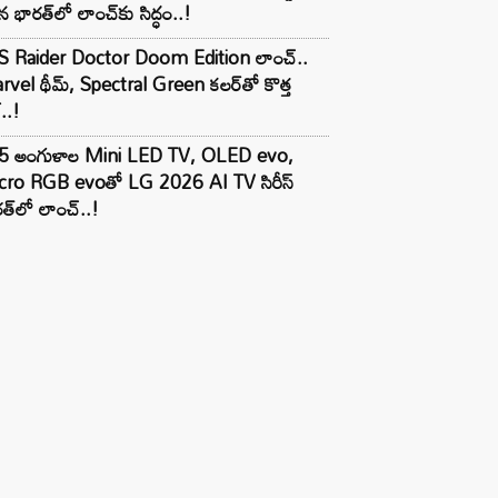
 భారత్‌లో లాంచ్‌కు సిద్ధం..!
S Raider Doctor Doom Edition లాంచ్..
vel థీమ్, Spectral Green కలర్‌తో కొత్త
ల్..!
5 అంగుళాల Mini LED TV, OLED evo,
cro RGB evoతో LG 2026 AI TV సిరీస్
త్‌లో లాంచ్..!