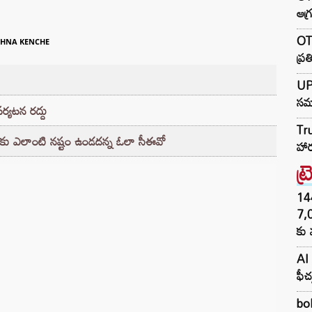
ఆగ్
OTR
HNA KENCHE
ప్ర
UP 
సమా
ర్యటన రద్దు
Tru
 కు ఎలాంటి నష్టం ఉండదన్న ఓలా సీఈవో
హార్
ట్
144H
7,
కు 
AI 
ఫీచ
bol