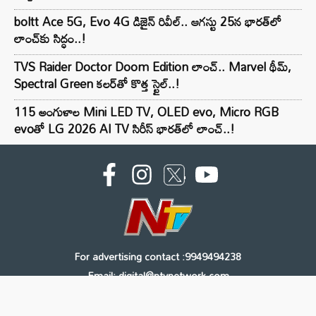
boltt Ace 5G, Evo 4G డిజైన్ రివీల్.. ఆగస్టు 25న భారత్‌లో
లాంచ్‌కు సిద్ధం..!
TVS Raider Doctor Doom Edition లాంచ్.. Marvel థీమ్,
Spectral Green కలర్‌తో కొత్త స్టైల్..!
115 అంగుళాల Mini LED TV, OLED evo, Micro RGB
evoతో LG 2026 AI TV సిరీస్ భారత్‌లో లాంచ్..!
For advertising contact :9949494238
Email: digital@ntvnetwork.com
Copyright © 2000 - 2026 - NTV