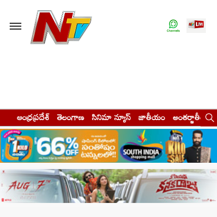
ఆంధ్రప్రదేశ్
తెలంగాణ
సినిమా న్యూస్
జాతీయం
అంతర్జాతీయం