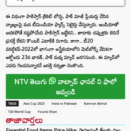
ఈ విధంగా పాకిస్తాన్ క్రికెట్ బోర్డు, పాక్ మాజీ ప్లేయర్లు చేసిన
వ్యాఖ్యలపై మన టీమిండియా ఫ్యాన్స్ సెటైర్లు వేస్తున్నారు. ఇండియాతో
ఆడకపోతే నష్టపోయేది పాకిస్తాన్ జట్టేనని.. తాటాకు చప్పుళ్లకు బెదిరే
ప్రసక్తే లేదని కౌంటర్ ఎటాక్‌కి దిగారు. కాగా.. టీ20
వరల్డ్‌కప్‌-2022లో భాగంగా ఆస్ట్రేలియాలోని మెల్‌బోర్న్‌ వేదికగా
అక్టోబరు 23న భారత్‌, పాక్‌ మధ్య మ్యాచ్ జరగనుంది. ఈ మ్యాచ్‌లో
ఎవరు గెలవనున్నారనే ఆసక్తి సర్వత్రా నెలకొంది.
NTV తెలుగు
వాట్సాప్ ఛానల్ ని ఫాలో
అవ్వండి
TAGS
Asia Cup 2023
India vs Pakistan
Kamran Akmal
T20 World Cup
Younis Khan
తాజావార్తలు
Essential Food Items Price Hike: సామాన్యుడి జేబుకు చిల్లు..