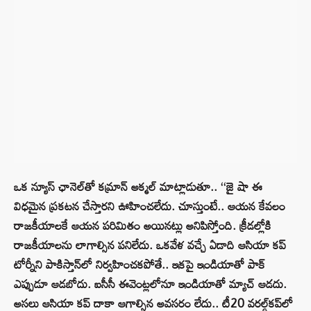
ఒక న్యూస్ ఛానెల్‌తో కమ్రాన్ అక్మల్ మాట్లాడుతూ.. ‘‘జై షా ఈ
విధమైన ప్రకటన చేస్తారని ఊహించలేదు. చూస్తుంటే.. ఆయన కేవలం
రాజకీయాలకే ఆయన పరిమితం అయినట్లు అనిపిస్తోంది. క్రీడల్లోకి
రాజకీయాలను లాగాల్సిన పనిలేదు. ఒకవేళ వచ్చే ఏడాది ఆసియా కప్
టోర్నీని పాకిస్తాన్‌లో నిర్వహించకపోతే.. ఇకపై ఇండియాతో పాక్
ఎప్పుడూ ఆడబోదు. ఐసీసీ ఈవెంట్లలోనూ ఇండియాతో మ్యాచ్ ఆడదు.
అసలు ఆసియా కప్ దాకా ఆగాల్సిన అవసరం లేదు.. టీ20 వరల్డ్‌కప్‌లో