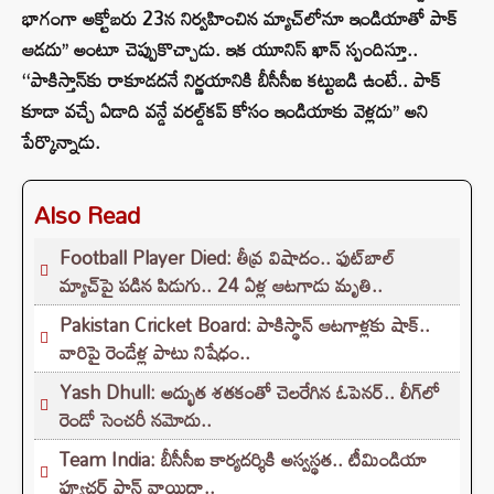
భాగంగా అక్టోబరు 23న నిర్వహించిన మ్యాచ్‌లోనూ ఇండియాతో పాక్
ఆడదు’’ అంటూ చెప్పుకొచ్చాడు. ఇక యూనిస్ ఖాన్ స్పందిస్తూ..
‘‘పాకిస్తాన్‌కు రాకూడదనే నిర్ణయానికి బీసీసీఐ కట్టుబడి ఉంటే.. పాక్
కూడా వచ్చే ఏడాది వన్డే వరల్డ్‌కప్‌ కోసం ఇండియాకు వెళ్లదు’’ అని
పేర్కొన్నాడు.
Also Read
Football Player Died: తీవ్ర విషాదం.. ఫుట్‌బాల్
మ్యాచ్‌పై పడిన పిడుగు.. 24 ఏళ్ల ఆటగాడు మృతి..
Pakistan Cricket Board: పాకిస్థాన్ ఆటగాళ్లకు షాక్..
వారిపై రెండేళ్ల పాటు నిషేధం..
Yash Dhull: అద్భుత శతకంతో చెలరేగిన ఓపెనర్.. లీగ్‌లో
రెండో సెంచరీ నమోదు..
Team India: బీసీసీఐ కార్యదర్శికి అస్వస్థత.. టీమిండియా
ఫ్యూచర్ ప్లాన్ వాయిదా..