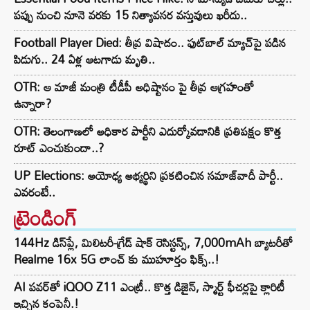
పప్పు నుంచి నూనె వరకు 15 నిత్యావసర వస్తువులు ఖరీదు..
Football Player Died: తీవ్ర విషాదం.. ఫుట్‌బాల్ మ్యాచ్‌పై పడిన
పిడుగు.. 24 ఏళ్ల ఆటగాడు మృతి..
OTR: ఆ మాజీ మంత్రి టీడీపీ అధిష్టానం పై తీవ్ర ఆగ్రహంతో
ఉన్నారా?
OTR: తెలంగాణలో అధికార పార్టీని ఎదుర్కోవడానికి ప్రతిపక్షం కొత్త
రూట్‌ ఎంచుకుందా..?
UP Elections: అయోధ్య అభ్యర్థిని ప్రకటించిన సమాజ్‌వాదీ పార్టీ..
ఎవరంటే..
ట్రెండింగ్‌
144Hz డిస్‌ప్లే, మిలిటరీ-గ్రేడ్ షాక్ రెసిస్టన్స్, 7,000mAh బ్యాటరీతో
Realme 16x 5G లాంచ్ కు ముహూర్తం ఫిక్స్..!
AI పవర్‌తో iQOO Z11 ఎంట్రీ.. కొత్త డిజైన్, స్మార్ట్ ఫీచర్లపై క్లారిటీ
ఇచ్చిన కంపెనీ.!