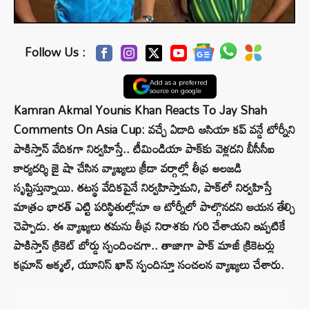
Follow Us :
Add as a preferred
source on google
Kamran Akmal Younis Khan Reacts To Jay Shah
Comments On Asia Cup: వచ్చే ఏడాది ఆసియా కప్ వన్డే టోర్నీని
పాకిస్తాన్ వేదికగా నిర్వహిస్తే.. టీమిండియా పాక్‌కు వెళ్లదని బీసీసీఐ
కార్యదర్శి జై షా చేసిన వ్యాఖ్యలు క్రీడా వర్గాల్లో తీవ్ర అలజడి
సృష్టిస్తున్నాయి. తటస్థ వేదికపైనే నిర్వహిస్తామని, పాక్‌లో నిర్వహిస్తే
మాత్రం భారత్ ఎట్టి పరిస్థితుల్లోనూ ఆ టోర్నీలో పాల్గొనదని ఆయన తేల్చి
చెప్పాడు. ఈ వ్యాఖ్యలు తమను తీవ్ర నిరాశకు గురి చేశాయని ఇప్పటికే
పాకిస్తాన్ క్రికెట్ బోర్డు స్పందించగా.. తాజాగా పాక్‌ మాజీ క్రికెటర్లు
కమ్రాన్‌ అక్మల్‌, యూనిస్‌ ఖాన్‌ స్పందిస్తూ సంచలన వ్యాఖ్యలు చేశారు.