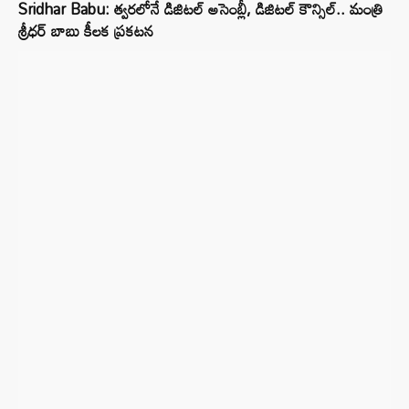
Sridhar Babu: త్వరలోనే డిజిటల్ అసెంబ్లీ, డిజిటల్ కౌన్సిల్.. మంత్రి
శ్రీధర్ బాబు కీలక ప్రకటన