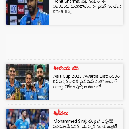
Rohit Sharma: ఏళ్లు గడిచినా ఈ
విజయంను మరిచిపోలేం.. ఈ క్రెడిట్ సిరాజ్‌దే:
రోహిత్ శర్మ
#ఆసియ కప్
Asia Cup 2023 Awards List: ఆసియా
కప్ విన్నర్ భారత్ ప్రైజ్ మనీ ఎంతో తెలుసా?..
అవార్డు విజేతల పూర్తి జాబితా ఇదే
#క్రీడలు
Mohammed Siraj: చరిత్రలో ఎప్పటికీ
నిలిచిపోయే ఓవర్‌.. మొహ్మద్ సిరాజ్‌ బుల్లెట్