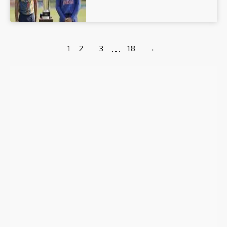
1
2
3
…
18
→