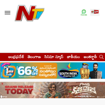
ఆంధ్రప్రదేశ్
తెలంగాణ
సినిమా న్యూస్
జాతీయం
అంతర్జాతీయం