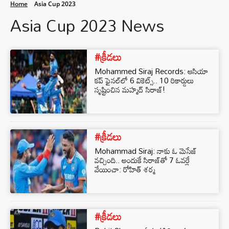
Home
Asia Cup 2023
Asia Cup 2023 News
#క్రీడలు
Mohammed Siraj Records: ఆసియా
కప్ ఫైనల్‌లో 6 వికెట్స్.. 10 రికార్డులు
సృష్టించిన మహ్మద్ సిరాజ్!
#క్రీడలు
Mohammad Siraj: నాకు ఓ మెసేజ్
వచ్చింది.. అందుకే సిరాజ్‌తో 7 ఓవర్లే
వేయించా: రోహిత్ శర్మ
#క్రీడలు