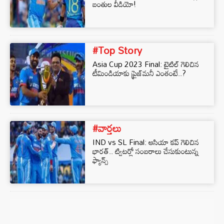
బంతుల వీడియో!
#Top Story
Asia Cup 2023 Final: టైటిల్ గెలిచిన
టీమిండియాకు ప్రైజ్⁭మనీ ఎంతంటే..?
#వార్తలు
IND vs SL Final: ఆసియా కప్ గెలిచిన
భారత్.. ట్విటర్లో సంబరాలు చేసుకుంటున్న
ఫ్యాన్స్