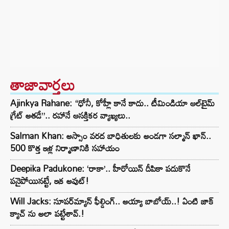
తాజావార్తలు
Ajinkya Rahane: “ధోనీ, కోహ్లీ కానే కాదు.. టీమిండియా ఆల్‌టైమ్
గ్రేట్ అతడే”.. రహానే ఆసక్తికర వ్యాఖ్యలు..
Salman Khan: అస్సాం వరద బాధితులకు అండగా సల్మాన్ ఖాన్..
500 కొత్త ఇళ్ల నిర్మాణానికి సహాయం
Deepika Padukone: ‘రాకా’.. హీరోయిన్ దీపికా పదుకొనే
పనైపోయినట్టే, ఇక అవుట్!
Will Jacks: సూపర్‌మ్యాన్ ఫీల్డింగ్.. అయ్యా బాబోయ్..! ఏంటి జాక్
క్యాచ్ ను అలా పట్టేశావ్.!