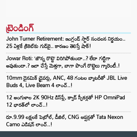
ట్రెండింగ్‌
John Turner Retirement: ఇంగ్లండ్ స్టార్ సంచలన నిర్ణయం..
25 ఏళ్లకే క్రికెట్‌కు గుడ్‌బై.. కారణం తెలిస్తే షాక్!
Jowar Roti: ‘జొన్న రొట్టె’ విరిగిపోతుందా..? లేదా గట్టిగా
అవుతుందా.? ఇలా చేస్తే మెత్తగా, బాగా పొంగే రొట్టెలు గ్యారెంటీ.!
10mm డైనమిక్ డ్రైవర్లు, ANC, 48 గంటల బ్యాటరీతో JBL Live
Buds 4, Live Beam 4 లాంచ్..!
12 అంగుళాల 2K 90Hz డిస్‌ప్లే, క్వాడ్ స్పీకర్లతో HP OmniPad
12 భారత్‌లో లాంచ్..!
రూ.9.99 లక్షలకే పెట్రోల్, డీజిల్, CNG ఆప్షన్లతో Tata Nexon
Camo ఎడిషన్ లాంచ్..!