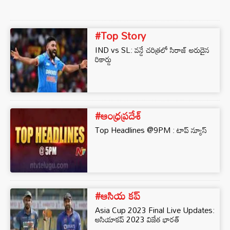
#Top Story
IND vs SL: వన్డే చరిత్రలో సిరాజ్ అరుదైన
రికార్డు
#ఆంధ్రప్రదేశ్
Top Headlines @9PM : టాప్‌ న్యూస్‌
#ఆసియ కప్
Asia Cup 2023 Final Live Updates:
ఆసియాకప్ 2023 విజేత భారత్