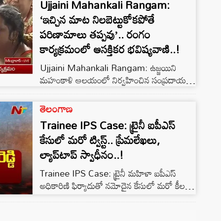
Ujjaini Mahankali Rangam:
నియంత్రణ మండలి (BCCI) ప్రకటించింది. ఆకిబ్
‘ఇచ్చిన మాట నిలబెట్టుకోకపోతే
నబీకి భారత టెస్టు జట్టులో చోటు దక్కడం ఇదే
మొదటిసారి. ఎడమ మోకాలి గాయం నుంచి బుమ్రా
పరిణామాలు తప్పవు’.. రంగం
ఇంకా పూర్తిగా కోలుకోకపోవడంతో అతడికి విశ్రాంతి
కార్యక్రమంలో ఆసక్తికర భవిష్యవాణి..!
అవసరమని బీసీసీఐ వైద్య బృందం సూచించింది.
Ujjaini Mahankali Rangam: ఉజ్జయిని
[…]
మహంకాళి ఆలయంలో నిర్వహించిన సంప్రదాయ
రంగం కార్యక్రమంలో అవివాహిత స్వర్ణలత
భవిష్యవాణి వినిపించారు. ఆలయంలోకి ప్రవేశించిన
తెలంగాణ
ఆమె భావోద్వేగంతో పాటు ఆగ్రహ స్వరంతో
Trainee IPS Case: ట్రైనీ ఐపీఎస్
మాట్లాడారు. తనకు ఇచ్చిన మాటలను
కేసులో మరో ట్విస్ట్.. ప్రేమలేఖలు,
నిలబెట్టుకోకపోవడంపై అసంతృప్తి వ్యక్తం చేస్తూ..
ల్యాప్‌టాప్ స్వాధీనం..!
విగ్రహ ప్రతిష్ఠ ఆలస్యం కావడమే తన ఆగ్రహానికి
కారణమని పేర్కొన్నారు. భవిష్యవాణిలో ఆమె
Trainee IPS Case: ట్రైనీ మహిళా ఐపీఎస్
మాట్లాడుతూ.. “నేను సంతోషంగా రాలేదు..
అధికారిణి ఫిర్యాదుతో నమోదైన కేసులో మరో కీలక
ఆగ్రహంతో వచ్చాను. రెండు సంవత్సరాలుగా నా
పరిణామం చోటుచేసుకుంది. ఈ కేసులో నిందితుడిగా
విగ్రహాన్ని ప్రతిష్ఠిస్తామని చెబుతున్నా, ఇప్పటికీ ఆ పని
ఉన్న ఉదయ్ కృష్ణారెడ్డి గదిలో పోలీసులు సీన్ రీ-
పూర్తి […]