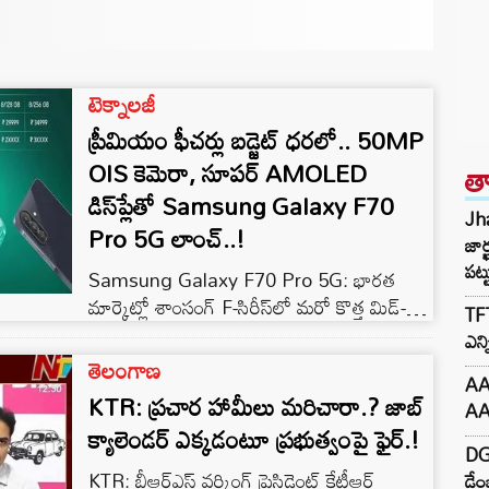
టెక్నాలజీ
ప్రీమియం ఫీచర్లు బడ్జెట్ ధరలో.. 50MP
త
OIS కెమెరా, సూపర్ AMOLED
డిస్‌ప్లేతో Samsung Galaxy F70
Jha
Pro 5G లాంచ్..!
జార్
పట్ట
Samsung Galaxy F70 Pro 5G: భారత
మార్కెట్లో శాంసంగ్ F-సిరీస్‌లో మరో కొత్త మిడ్-
TFT
రేంజ్ స్మార్ట్‌ఫోన్ గెలాక్సీ F70 ప్రో 5G
ఎన్
(Samsung Galaxy F70 Pro 5G)ను
తెలంగాణ
AAA
అధికారికంగా లాంచ్ చేసింది. ప్రీమియం డిజైన్,
KTR: ప్రచార హామీలు మరిచారా.? జాబ్
AAA
శక్తివంతమైన Snapdragon 6 Gen 3 ప్రాసెసర్,
క్యాలెండర్‌ ఎక్కడంటూ ప్రభుత్వంపై ఫైర్.!
6000mAh భారీ బ్యాటరీ, 120Hz AMOLED
DG
డిస్‌ప్లేతో ఈ ఫోన్ వినియోగదారుల ముందుకు
KTR: బీఆర్ఎస్ వర్కింగ్ ప్రెసిడెంట్ కేటీఆర్
డేం