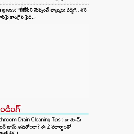
gress: ‘‘బీజేపీని మెప్పించే వ్యాఖ్యలు వద్దు’’.. శశి
ర్‌పై కాంగ్రెస్ ఫైర్..
రెండింగ్‌
throom Drain Cleaning Tips : బాత్రూమ్
ెయిన్ జామ్ అవుతోందా? ఈ 2 పదార్థాలతో
కెలో క్లీన్.!