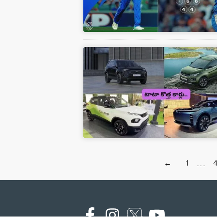
←
1
…