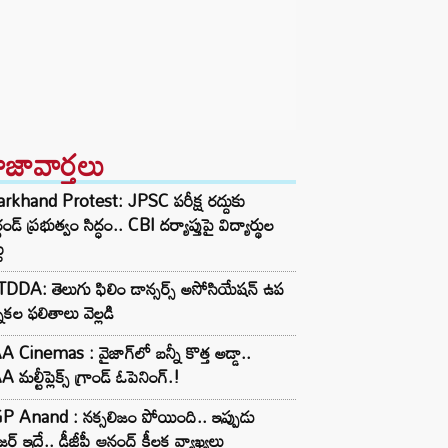
ాజావార్తలు
rkhand Protest: JPSC పరీక్ష రద్దుకు
ఖండ్ ప్రభుత్వం సిద్ధం.. CBI దర్యాప్తుపై విద్యార్థుల
ు
DDA: తెలుగు ఫిలిం డాన్సర్స్ అసోసియేషన్ ఉప
నికల ఫలితాలు వెల్లడి
 Cinemas : వైజాగ్‌లో బన్నీ కొత్త అడ్డా..
 మల్టీప్లెక్స్ గ్రాండ్ ఓపెనింగ్.!
P Anand : నక్సలిజం పోయింది.. ఇప్పుడు
జర్ ఇదే.. డీజీపీ ఆనంద్ కీలక వ్యాఖ్యలు