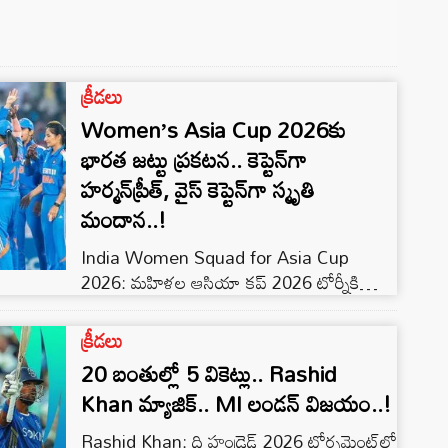
కన్‌స్ట్రక్షన్ నిర్వహించి పలు కీలక ఆధారాలను
స్వాధీనం చేసుకున్నారు. విచారణలో మరో మహిళతో
కూడా అతనికి సన్నిహిత సంబంధాలు ఉన్నట్లు
పోలీసులు గుర్తించారు. దీంతో ఈ కేసు మరింత
క్రీడలు
సంచలనంగా మారింది. అశోక్ నగర్‌లోని ఉదయ్
Women’s Asia Cup 2026కు
కృష్ణారెడ్డి నివాసంలో పోలీసులు సీన్ రీ-కన్‌స్ట్రక్షన్
నిర్వహించారు. […]
భారత జట్టు ప్రకటన.. కెప్టెన్‌గా
హర్మన్‌ప్రీత్, వైస్ కెప్టెన్‌గా స్మృతి
మందాన..!
India Women Squad for Asia Cup
2026: మహిళల ఆసియా కప్ 2026 టోర్నీకి
భారత క్రికెట్ నియంత్రణ మండలి (BCCI) భారత
జట్టును అధికారికంగా ప్రకటించింది. హర్మన్‌ప్రీత్
క్రీడలు
కౌర్ మరోసారి జట్టుకు కెప్టెన్‌గా కొనసాగనుండగా..
20 బంతుల్లో 5 వికెట్లు.. Rashid
స్టార్ ఓపెనర్ స్మృతి మందాన వైస్ కెప్టెన్‌గా బాధ్యతలు
Khan మ్యాజిక్.. MI లండన్ విజయం..!
చేపట్టనున్నారు. ఈ జట్టులో షెఫాలి వర్మ, జెమీమా
రోడ్రిగ్స్, భారతి ఫుల్మాలీ, రిచా ఘోష్, దీప్తి శర్మ,
Rashid Khan: ది హండ్రెడ్ 2026 టోర్నమెంట్‌లో