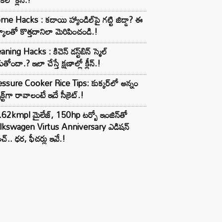
e Hacks : కడాయి హ్యాండిల్‌పై గట్టి జిడ్డా? ఈ
్కాలతో కొత్తదానిలా మెరిపించండి.!
aning Hacks : కిచెన్ డస్ట్‌బిన్ స్మెల్
ుతోందా.? ఇలా చేస్తే క్షణాల్లో క్లీన్.!
ssure Cooker Rice Tips: కుక్కర్‌లో అన్నం
ెక్ట్‌గా రావాలంటే ఇదే సీక్రెట్.!
62kmpl మైలేజ్, 150hp టర్బో ఇంజిన్‌తో
lkswagen Virtus Anniversary ఎడిషన్
చ్.. ధర, ఫీచర్లు ఇవే.!