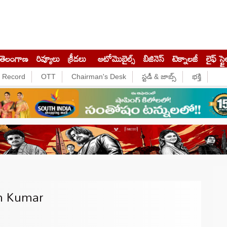
తెలంగాణ
రివ్యూలు
క్రీడలు
ఆటోమొబైల్స్
బిజినెస్‌
టెక్నాలజీ
లైఫ్ స్టై
e Record
OTT
Chairman's Desk
స్టడీ & జాబ్స్
భక్తి
m Kumar