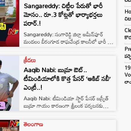
Sangareddy: చిట్టీల పేరుతో భారీ
పరిచయం చేసుకుంటూ, ఓ యువతిని నమ్మించాడు.
Hom
“నన్ను పెళ్లి చేసుకుంటే […]
మోసం.. రూ.3 కోట్లతో భార్యాభర్తలు
చిట
పరార్.!
Cle
Sangareddy: సంగారెడ్డి జిల్లా అమీన్‌పూర్
కొడ
మండలం బీరంగూడ రాఘవేంద్ర కాలనీలో భారీ చిట్టీ
మోసం వెలుగులోకి వచ్చింది. స్థానిక మహిళలకు
Pre
అధిక లాభాల ఆశ చూపి కోట్ల రూపాయలు వసూలు
పర్ఫ
క్రీడలు
చేసిన దంపతులు రాత్రికి రాత్రే పరారవడంతో
19.
Aaqib Nabi: బుమ్రా ఔట్..
బాధితులు ఆందోళనకు గురయ్యారు. ఈ ఘటనపై
Vo
టీమిండియాలోకి కొత్త పేసర్ ‘ఆకిబ్ నబీ’
అమీన్‌పూర్ పోలీస్ స్టేషన్‌లో బాధితులు ఫిర్యాదు
లాం
చేశారు. స్థానికంగా శిరీష, సాంబశివరావు
ఎంట్రీ..!
దంపతులు కొన్నేళ్లుగా చిట్టీల వ్యాపారం
Aaqib Nabi: టీమిండియా స్టార్ పేసర్ జస్ప్రీత్
నిర్వహిస్తున్నారు. అధిక లాభాలు వస్తాయని
బుమ్రా గాయం కారణంగా శ్రీలంక పర్యటనకు
నమ్మబలికి కాలనీలోని పలువురు మహిళల నుంచి
దూరమయ్యాడు. దీంతో అతని స్థానాన్ని
సుమారు […]
జమ్మూకశ్మీర్‌కు చెందిన యువ ఫాస్ట్ బౌలర్ ‘ఆకిబ్
తెలంగాణ
నబీ’ని జట్టులోకి ఎంపిక చేస్తున్నట్లు భారత క్రికెట్