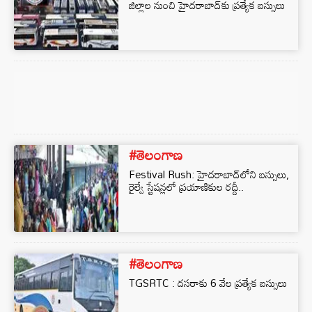
జిల్లాల నుంచి హైదరాబాద్⁬కు ప్రత్యేక బస్సులు
#తెలంగాణ
Festival Rush: హైదరాబాద్‌లోని బస్సులు,
రైల్వే స్టేషన్లలో ప్రయాణికుల రద్దీ..
#తెలంగాణ
TGSRTC : దసరాకు 6 వేల ప్రత్యేక బస్సులు