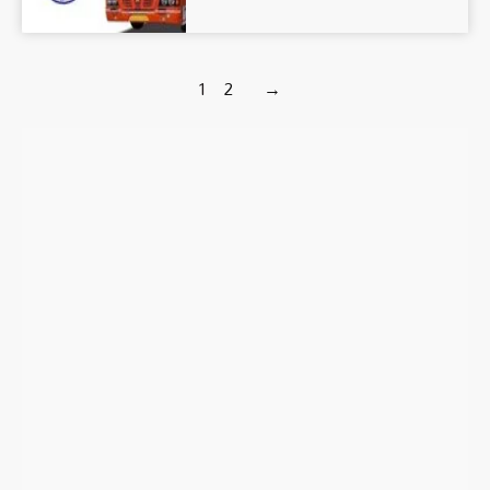
1
2
→