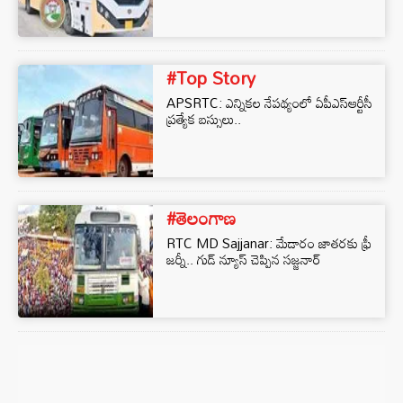
#Top Story
APSRTC: ఎన్నికల నేపథ్యంలో ఏపీఎస్ఆర్టీసీ
ప్రత్యేక బస్సులు..
#తెలంగాణ
RTC MD Sajjanar: మేడారం జాతరకు ఫ్రీ
జర్నీ.. గుడ్ న్యూస్ చెప్పిన సజ్జనార్‌