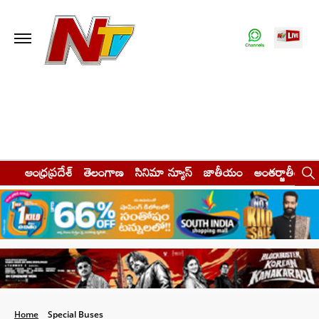
ఆంధ్రప్రదేశ్
తెలంగాణ
సినిమా న్యూస్
జాతీయం
అంతర్జాతీయం
Home
Special Buses