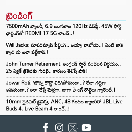
ట్రెండింగ్‌
7500mAh బ్యాటరీ, 6.9 అంగుళాల 120Hz డిస్‌ప్లే, 45W ఫాస్ట్
ఛార్జింగ్‌తో REDMI 17 5G లాంచ్..!
Will Jacks: సూపర్‌మ్యాన్ ఫీల్డింగ్.. అయ్యా బాబోయ్..! ఏంటి జాక్
క్యాచ్ ను అలా పట్టేశావ్.!
John Turner Retirement: ఇంగ్లండ్ స్టార్ సంచలన నిర్ణయం..
25 ఏళ్లకే క్రికెట్‌కు గుడ్‌బై.. కారణం తెలిస్తే షాక్!
Jowar Roti: ‘జొన్న రొట్టె’ విరిగిపోతుందా..? లేదా గట్టిగా
అవుతుందా.? ఇలా చేస్తే మెత్తగా, బాగా పొంగే రొట్టెలు గ్యారెంటీ.!
10mm డైనమిక్ డ్రైవర్లు, ANC, 48 గంటల బ్యాటరీతో JBL Live
Buds 4, Live Beam 4 లాంచ్..!