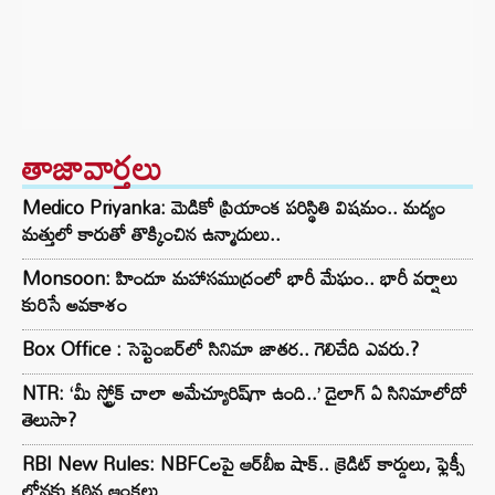
తాజావార్తలు
Medico Priyanka: మెడికో ప్రియాంక పరిస్థితి విషమం.. మద్యం
మత్తులో కారుతో తొక్కించిన ఉన్మాదులు..
Monsoon: హిందూ మహాసముద్రంలో భారీ మేఘం.. భారీ వర్షాలు
కురిసే అవకాశం
Box Office : సెప్టెంబర్‌లో సినిమా జాతర.. గెలిచేది ఎవరు.?
NTR: ‘మీ స్ట్రోక్ చాలా అమేచ్యూరిష్‌గా ఉంది..’ డైలాగ్ ఏ సినిమాలోదో
తెలుసా?
RBI New Rules: NBFCలపై ఆర్‌బీఐ షాక్.. క్రెడిట్ కార్డులు, ఫ్లెక్సీ
లోన్లకు కఠిన ఆంక్షలు