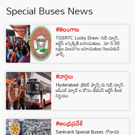
Special Buses News
#తెలంగాణ
TGSRTC Lucky Draw: గుడ్ న్యూస్..
ఆర్టీసీ బస్సెక్కితే బహుమతులు.. రూ.5.50
లక్షల విలువగల బహుమతులు గెలుచుకునే
ఛాన్స్
#వార్తలు
Hyderabad: క్రికెట్ ఫ్యాన్స్ కు గుడ్ న్యూస్..
ఐపీఎల్ మ్యాచ్ ల కోసం టీజీఎస్ ఆర్టీసీ కీలక
నిర్ణయం
#ఆంధ్రప్రదేశ్
Sankranti Special Buses: గోదావరి