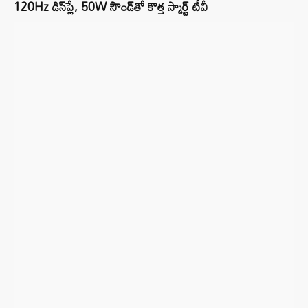
120Hz డిస్‌ప్లే, 50W సౌండ్‌తో కొత్త స్మార్ట్ టీవీ