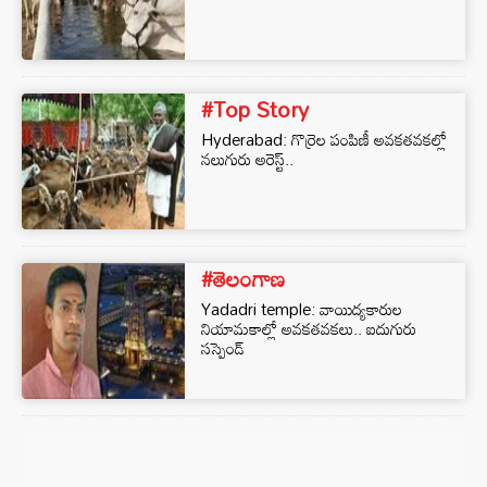
#Top Story
Hyderabad: గొర్రెల పంపిణీ అవకతవకల్లో
నలుగురు అరెస్ట్‌..
#తెలంగాణ
Yadadri temple: వాయిద్యకారుల
నియామకాల్లో అవకతవకలు.. ఐదుగురు
సస్పెండ్