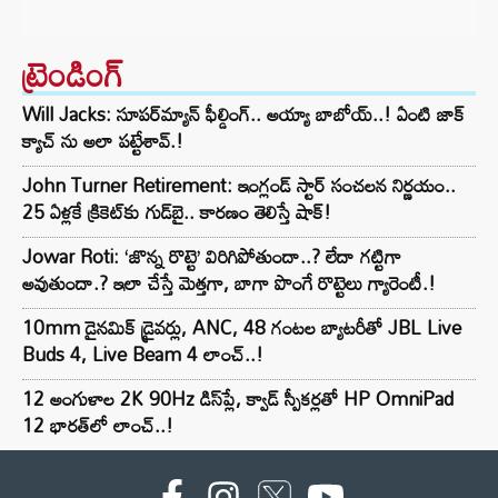
ట్రెండింగ్‌
Will Jacks: సూపర్‌మ్యాన్ ఫీల్డింగ్.. అయ్యా బాబోయ్..! ఏంటి జాక్
క్యాచ్ ను అలా పట్టేశావ్.!
John Turner Retirement: ఇంగ్లండ్ స్టార్ సంచలన నిర్ణయం..
25 ఏళ్లకే క్రికెట్‌కు గుడ్‌బై.. కారణం తెలిస్తే షాక్!
Jowar Roti: ‘జొన్న రొట్టె’ విరిగిపోతుందా..? లేదా గట్టిగా
అవుతుందా.? ఇలా చేస్తే మెత్తగా, బాగా పొంగే రొట్టెలు గ్యారెంటీ.!
10mm డైనమిక్ డ్రైవర్లు, ANC, 48 గంటల బ్యాటరీతో JBL Live
Buds 4, Live Beam 4 లాంచ్..!
12 అంగుళాల 2K 90Hz డిస్‌ప్లే, క్వాడ్ స్పీకర్లతో HP OmniPad
12 భారత్‌లో లాంచ్..!