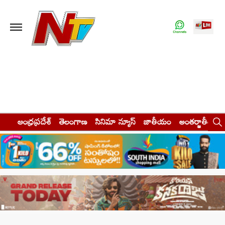
ఆంధ్రప్రదేశ్
తెలంగాణ
సినిమా న్యూస్
జాతీయం
అంతర్జాతీయం