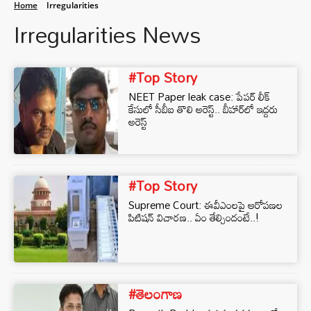
Home
Irregularities
Irregularities News
#Top Story
NEET Paper leak case: పేపర్ లీక్
కేసులో సీబీఐ తొలి అరెస్ట్.. బీహార్‌లో ఇద్దరు
అరెస్ట్
#Top Story
Supreme Court: ఈవీఎంలపై ఆరోపణల
పిటిషన్ విచారణ.. ఏం తేల్చిందంటే..!
#తెలంగాణ