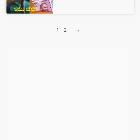
1
2
→