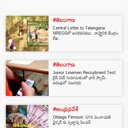
#తెలంగాణ
Central Letter to Telangana:
NREGSలో అవకతవకలు.. రాష్ట్రానికి కేంద్రం
లేఖ..
#తెలంగాణ
Junior Linemen Recruitment Test:
లైన్‌ మెన్‌ నియామకంలో భారీ స్కామ్‌..
అదుపులో నలుగురు
#ఆంధ్రప్రదేశ్
Oldage Pension: నగర పంచాయతీ
ఛైర్మన్ కు వృద్ధాప్య పింఛన్