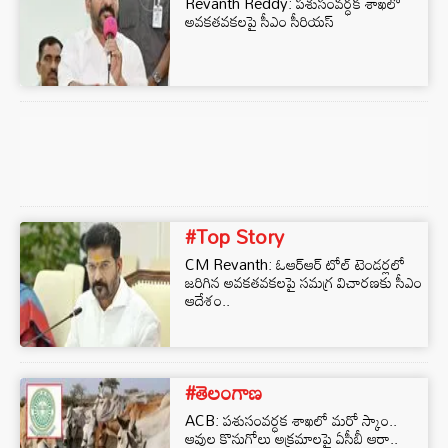
Revanth Reddy: పశుసంవర్ధక శాఖలో
అవకతవకలపై సీఎం సీరియస్
#Top Story
CM Revanth: ఓఆర్ఆర్ టోల్ టెండర్లలో
జరిగిన అవకతవకలపై సమగ్ర విచారణకు సీఎం
ఆదేశం..
#తెలంగాణ
ACB: పశుసంవర్ధక శాఖలో మరో స్కాం..
ఆవుల కొనుగోలు అక్రమాలపై ఏసీబీ ఆరా..