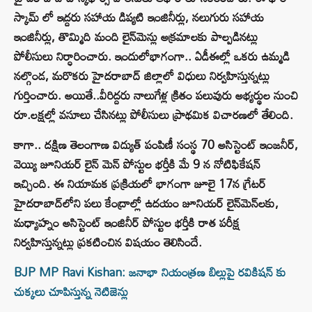
స్కామ్‌ లో ఇద్దరు సహాయ డిప్యటి ఇంజినీర్లు, నలుగురు సహాయ
ఇంజినీర్లు, తొమ్మిది మంది లైన్‌మెన్లు అక్రమాలకు పాల్పడినట్లు
పోలీసులు నిర్ధారించారు. ఇందులోభాగంగా.. ఏడీఈల్లో ఒకరు ఉమ్మడి
నల్గొండ, మరొకరు హైదరాబాద్‌ జిల్లాలో విధులు నిర్వహిస్తున్నట్లు
గుర్తించారు. అయితే..వీరిద్దరు నాలుగేళ్ల క్రితం పలువురు అభ్యర్థుల నుంచి
రూ.లక్షల్లో వసూలు చేసినట్లు పోలీసులు ప్రాథమిక విచారణలో తేలింది.
కాగా.. దక్షిణ తెలంగాణ విద్యుత్‌ పంపిణీ సంస్థ 70 అసిస్టెంట్‌ ఇంజనీర్‌,
వెయ్యి జూనియర్‌ లైన్‌ మెన్‌ పోస్టుల భర్తీకి మే 9 న నోటిఫికేషన్‌
ఇచ్చింది. ఈ నియామక ప్రక్రియలో భాగంగా జూలై 17న గ్రేటర్‌
హైదరాబాద్‌లోని పలు కేంద్రాల్లో ఉదయం జూనియర్‌ లైన్‌మెన్‌లకు,
మధ్యాహ్నం అసిస్టెంట్‌ ఇంజినీర్‌ పోస్టుల భర్తీకి రాత పరీక్ష
నిర్వహిస్తున్నట్లు ప్రకటించిన విషయం తెలిసిందే.
BJP MP Ravi Kishan: జనాభా నియంత్రణ బిల్లుపై రవికిషన్ కు
చుక్కలు చూపిస్తున్న నెటిజెన్లు