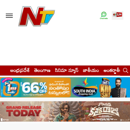
ఆంధ్రప్రదేశ్
తెలంగాణ
సినిమా న్యూస్
జాతీయం
అంతర్జాతీయం