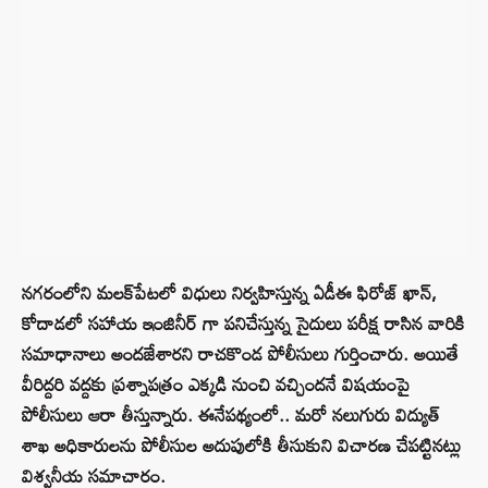
నగరంలోని మలక్‌పేటలో విధులు నిర్వహిస్తున్న ఏడీఈ ఫిరోజ్‌ ఖాన్‌,
కోదాడలో సహాయ ఇంజినీర్‌ గా పనిచేస్తున్న సైదులు పరీక్ష రాసిన వారికి
సమాధానాలు అందజేశారని రాచకొండ పోలీసులు గుర్తించారు. అయితే
వీరిద్దరి వద్దకు ప్రశ్నాపత్రం ఎక్కడి నుంచి వచ్చిందనే విషయంపై
పోలీసులు ఆరా తీస్తున్నారు. ఈనేపథ్యంలో.. మరో నలుగురు విద్యుత్‌
శాఖ అధికారులను పోలీసుల అదుపులోకి తీసుకుని విచారణ చేపట్టినట్లు
విశ్వనీయ సమాచారం.