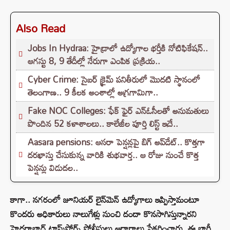
Also Read
Jobs In Hydraa: హైడ్రాలో ఉద్యోగాల భర్తీకి నోటిఫికేషన్..
ఆగస్టు 8, 9 తేదీల్లో నేరుగా ఎంపిక ప్రక్రియ..
Cyber Crime: సైబర్ క్రైమ్ పనితీరులో మొదటి స్థానంలో
తెలంగాణ.. 9 కీలక అంశాల్లో అగ్రగామిగా..
Fake NOC Colleges: ఫేక్ ఫైర్ ఎన్ఓసీలతో అనుమతులు
పొందిన 52 కళాశాలలు.. కాలేజీల పూర్తి లిస్ట్ ఇదే..
Aasara pensions: ఆసరా పెన్షన్లపై బిగ్ అప్‌డేట్.. కొత్తగా
దరఖాస్తు చేసుకున్న వారికి శుభవార్త.. ఆ రోజు నుంచే కొత్త
పెన్షన్లు విడుదల..
కాగా.. నగరంలో జూనియర్‌ లైన్‌మెన్‌ ఉద్యోగాలు ఇప్పిస్తామంటూ
కొందరు అధికారులు నాలుగేళ్లు నుంచి దందా కొనసాగిస్తున్నారని
హైదరాబాద్‌ టాస్క్‌ఫోర్స్‌ పోలీసులు ఆధారాలు సేకరించారు. ఈ భారీ