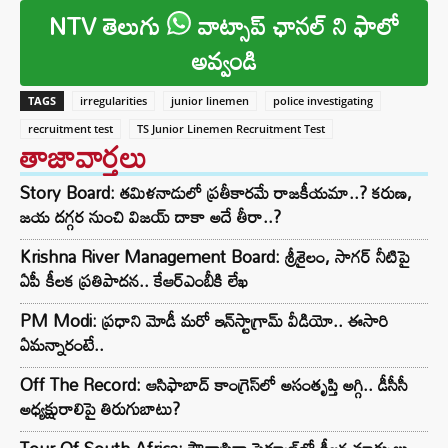
NTV తెలుగు
వాట్సాప్ ఛానల్ ని ఫాలో
అవ్వండి
TAGS
irregularities
junior linemen
police investigating
recruitment test
TS Junior Linemen Recruitment Test
తాజావార్తలు
Story Board: తమిళనాడులో ప్రతీకారమే రాజకీయమా..? కరుణ,
జయ దగ్గర నుంచి విజయ్ దాకా అదే తీరా..?
Krishna River Management Board: శ్రీశైలం, సాగర్ నీటిపై
ఏపీ కీలక ప్రతిపాదన.. కేఆర్ఎంబీకి లేఖ
PM Modi: ప్రధాని మోడీ మరో ఇన్‌స్టాగ్రామ్ వీడియో.. ఈసారి
ఏమన్నారంటే..
Off The Record: ఆసిఫాబాద్ కాంగ్రెస్‌లో అసంతృప్తి అగ్గి.. డీసీసీ
అధ్యక్షురాలిపై తిరుగుబాటు?