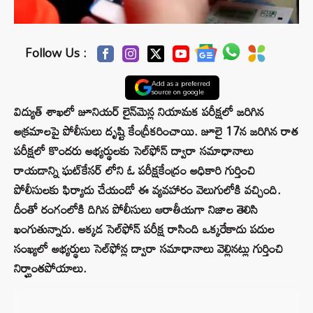
Follow Us :
Add as a preferred
source on google
విద్యుత్ శాఖలో జూనియర్‌ లైన్‌మెన్ల నియామక పరీక్షలో జరిగిన
అక్రమాలపై పోలీసులు దృష్టి కేంద్రీకరించాయి. జూలై 17న జరిగిన రాత
పరీక్షలో కొందరు అభ్యర్థులకు సెల్‌ఫోన్‌ ద్వారా సమాధానాలు
రాయడాన్ని ఘట్‌కేసర్‌ లోని ఓ పరీక్షకేంద్రం అధికారి గుర్తించి
పోలీసులకు ఫిర్యాదు చేయండో ఈ వ్యవహారం వెలుగులోకి వచ్చింది.
దీంతో రంగంలోకి దిగిన పోలీసులు ఆరాతీయగా నిజాల తెలిసి
ఖంగుతున్నారు. అక్కడ సెల్‌ఫోన్‌ పరీక్ష రాసింది ఒక్కరేకాదు పదుల
సంఖ్యలో అభ్యర్థులు సెల్‌ఫోన్ల ద్వారా సమాధానాలు వెల్లినట్లు గుర్తించి
నిర్ఘాంతపోయాలు.