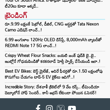
Tour Of South Africa: సౌతాఫ్రికా షెడ్యూల్‌లో కీలక మార్పులు..
టీ20లు కూడా అక్కడే..
ట్రెండింగ్‌
రూ.9.99 లక్షలకే పెట్రోల్, డీజిల్, CNG ఆప్షన్లతో Tata Nexon
Camo ఎడిషన్ లాంచ్..!
6.99 అంగుళాల 120Hz OLED డిస్‌ప్లే, 8,000mAh బ్యాటరీతో
REDMI Note 17 5G లాంచ్..!
Crispy Wheat Flour Snacks: బయటి జంక్ ఫుడ్‌కి బై..బై..
ఇంట్లోనే గోధుమపిండితో కరకరలాడే హెల్తీ స్నాక్స్ చేసేయండి ఇలా.!
Best EV Bikes: బెస్ట్ మైలేజ్, అదిరే ఫీచర్లతో రూ.1.50 లక్షలలోపు
కొనుగోలు చేయగల టాప్-5 EV బైక్‌లు ఇదిగో..!
Incredible Story: దేశవాళీ క్రికెట్‌లో 9 వేల రన్స్.. టీమిండియా
డెబ్యూలోనే హాఫ్ సెంచరీ.. కానీ అడ్రస్ లేకుండా పోయిన ఓపెనర్!