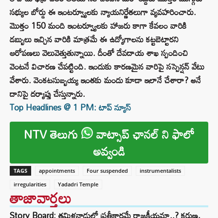
సభ్యుల బోర్డు ఈ ఇంటర్వ్యూలకు న్యాయనిర్ణేతలుగా వ్యవహరించారు.
మొత్తం 150 మంది ఇంటర్వ్యూలకు హాజరు కాగా కేవలం వారికి
డబ్బులు ఇచ్చిన వారికి మాత్రమే ఈ ఉద్యోగాలను కట్టబెట్టారని
ఆరోపణలు వెలువెత్తుతున్నాయి. దీంతో దేవదాయ శాఖ స్పందించి
వెంటనే విచారణ చేపట్టింది. ఇందుకు కారణమైన వారిపై సస్పెన్షన్ వేటు
వేశారు. వెంకటసుబ్బయ్య ఇంతకు మందు కూడా ఇలానే చేశారా? అనే
దానిపై దర్యాప్తు చేస్తున్నారు.
Top Headlines @ 1 PM: టాప్‌ న్యూస్‌
NTV తెలుగు
వాట్సాప్ ఛానల్ ని ఫాలో
అవ్వండి
TAGS
appointments
Four suspended
instrumentalists
irregularities
Yadadri Temple
తాజావార్తలు
Story Board: తమిళనాడులో ప్రతీకారమే రాజకీయమా..? కరుణ,