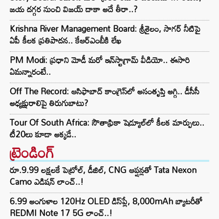
జయ దగ్గర నుంచి విజయ్ దాకా అదే తీరా..?
Krishna River Management Board: శ్రీశైలం, సాగర్ నీటిపై
ఏపీ కీలక ప్రతిపాదన.. కేఆర్ఎంబీకి లేఖ
PM Modi: ప్రధాని మోడీ మరో ఇన్‌స్టాగ్రామ్ వీడియో.. ఈసారి
ఏమన్నారంటే..
Off The Record: ఆసిఫాబాద్ కాంగ్రెస్‌లో అసంతృప్తి అగ్గి.. డీసీసీ
అధ్యక్షురాలిపై తిరుగుబాటు?
Tour Of South Africa: సౌతాఫ్రికా షెడ్యూల్‌లో కీలక మార్పులు..
టీ20లు కూడా అక్కడే..
ట్రెండింగ్‌
రూ.9.99 లక్షలకే పెట్రోల్, డీజిల్, CNG ఆప్షన్లతో Tata Nexon
Camo ఎడిషన్ లాంచ్..!
6.99 అంగుళాల 120Hz OLED డిస్‌ప్లే, 8,000mAh బ్యాటరీతో
REDMI Note 17 5G లాంచ్..!