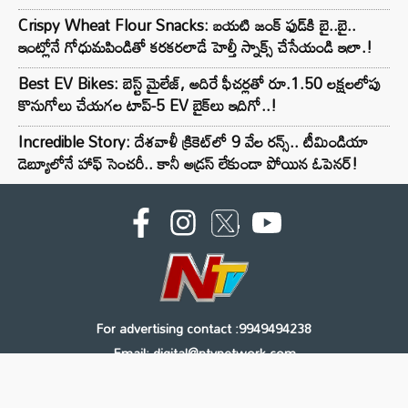
Crispy Wheat Flour Snacks: బయటి జంక్ ఫుడ్‌కి బై..బై..
ఇంట్లోనే గోధుమపిండితో కరకరలాడే హెల్తీ స్నాక్స్ చేసేయండి ఇలా.!
Best EV Bikes: బెస్ట్ మైలేజ్, అదిరే ఫీచర్లతో రూ.1.50 లక్షలలోపు
కొనుగోలు చేయగల టాప్-5 EV బైక్‌లు ఇదిగో..!
Incredible Story: దేశవాళీ క్రికెట్‌లో 9 వేల రన్స్.. టీమిండియా
డెబ్యూలోనే హాఫ్ సెంచరీ.. కానీ అడ్రస్ లేకుండా పోయిన ఓపెనర్!
For advertising contact :9949494238
Email: digital@ntvnetwork.com
Copyright © 2000 - 2026 - NTV