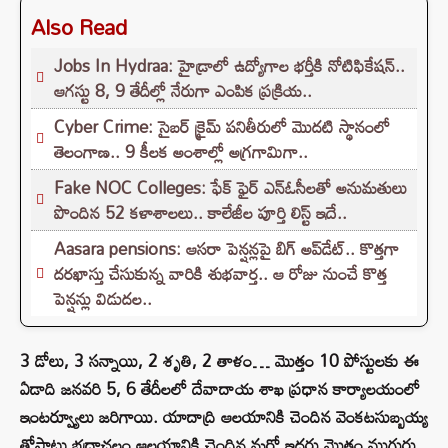
Also Read
Jobs In Hydraa: హైడ్రాలో ఉద్యోగాల భర్తీకి నోటిఫికేషన్..
ఆగస్టు 8, 9 తేదీల్లో నేరుగా ఎంపిక ప్రక్రియ..
Cyber Crime: సైబర్ క్రైమ్ పనితీరులో మొదటి స్థానంలో
తెలంగాణ.. 9 కీలక అంశాల్లో అగ్రగామిగా..
Fake NOC Colleges: ఫేక్ ఫైర్ ఎన్ఓసీలతో అనుమతులు
పొందిన 52 కళాశాలలు.. కాలేజీల పూర్తి లిస్ట్ ఇదే..
Aasara pensions: ఆసరా పెన్షన్లపై బిగ్ అప్‌డేట్.. కొత్తగా
దరఖాస్తు చేసుకున్న వారికి శుభవార్త.. ఆ రోజు నుంచే కొత్త
పెన్షన్లు విడుదల..
3 డోలు, 3 సన్నాయి, 2 శృతి, 2 తాళం… మొత్తం 10 పోస్టులకు ఈ
ఏడాది జనవరి 5, 6 తేదీలలో దేవాదాయ శాఖ ప్రధాన కార్యాలయంలో
ఇంటర్వ్యూలు జరిగాయి. యాదాద్రి ఆలయానికి చెందిన వెంకటసుబ్బయ్య
తోపాటు భద్రాచలం ఆలయానికి చెందిన మరో ఇద్దరు మొత్తం ముగ్గురు