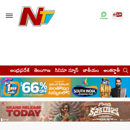
ఆంధ్రప్రదేశ్
తెలంగాణ
సినిమా న్యూస్
జాతీయం
అంతర్జాతీయం