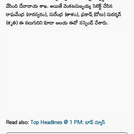
వేసింది దేవాదాయ శాఖ. అయితే వెంకటసుబ్బయ్య సెలెక్ట్ చేసిన
రాఘవేంద్ర (నాదస్వరం), సురేంద్ర (తాళం), ప్రకాష్ (డోలు) సుదర్శన్
(శృతి) ఈ నలుగురిని కూడా ఆలయ ఈవో సస్పెండ్ చేశారు.
Read also:
Top Headlines @ 1 PM: టాప్‌ న్యూస్‌