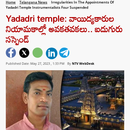
Home
Telangana News
Irregularities In The Appointments Of
Yadadri Temple Instrumentalists Four Suspended
Yadadri temple: వాయిద్యకారుల
నియామకాల్లో అవకతవకలు.. ఐదుగురు
సస్పెండ్
Published Date :May 27, 2023 ,
1:33 PM
By
NTV WebDesk