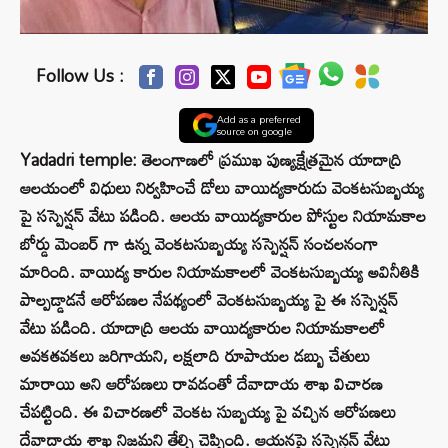
Follow Us :
Add as a preferred
source on google
Yadadri temple: తెలంగాణలో ప్రముఖ పుణ్యక్షేత్రమైన యాదాద్రి
ఆలయంలో విధులు నిర్వహించే డోలు వాయిద్యకారుడు వెంకటసుబ్బయ్య
పై సస్పెన్షన్ వేటు పడింది. ఆలయ వాయిద్యకారుల పోస్టుల నియామకాల
బోర్డు మెంబర్ గా ఉన్న వెంకటసుబ్బయ్య సస్పెన్షన్ సంచలనంగా
మారింది. వాయిద్య కారుల నియామకాలలో వెంకటసుబ్బయ్య అవినీతికి
పాల్పడ్డాడనే ఆరోపణల నేపథ్యంలో వెంకటసుబ్బయ్య పై ఈ సస్పెన్షన్
వేటు పడింది. యాదాద్రి ఆలయ వాయిద్యకారుల నియామకాలలో
అవకతవకలు జరిగాయని, లక్షలాది రూపాయల డబ్బు చేతులు
మారాయి అని ఆరోపణలు రావడంతో దేవాదాయ శాఖ విచారణ
చేపట్టింది. ఈ విచారణలో వెంకట సుబ్బయ్య పై వచ్చిన ఆరోపణలు
దేవాదాయ శాఖ నిజమని తేల్చి చెప్పింది. ఆయనపై సస్పెన్షన్ వేటు