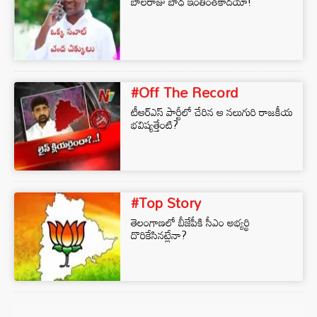
బాలరాజు బాధ ఇంతింతకాదయా!
#Off The Record
టీఆర్‌ఎస్‌ పార్టీలో చేరిన ఆ నలుగురి రాజకీయ
భవిష్యత్తేంటి?
#Top Story
తెలంగాణలో బీజేపీకి సీఎం అభ్యర్థి
దొరికేసినట్లేనా?