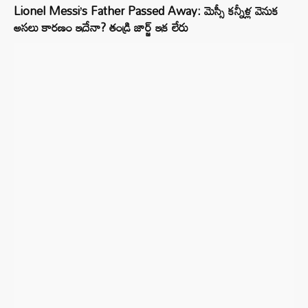
Lionel Messi’s Father Passed Away: మెస్సీ కన్నీళ్ల వెనుక
అసలు కారణం ఇదేనా? తండ్రి జార్జ్ ఇక లేరు