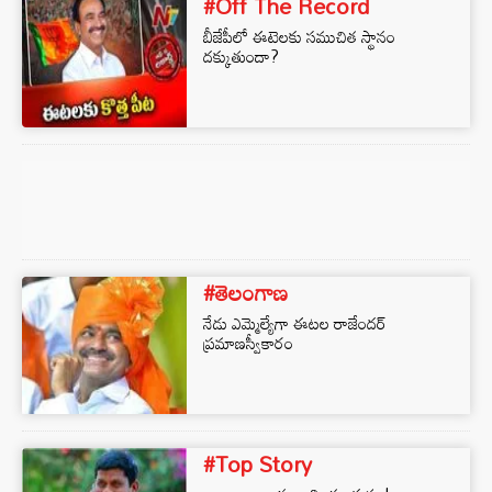
#Off The Record
బీజేపీలో ఈటెలకు సముచిత స్థానం
దక్కుతుందా?
#తెలంగాణ
నేడు ఎమ్మెల్యేగా ఈట‌ల రాజేందర్
ప్ర‌మాణ‌స్వీకారం
#Top Story