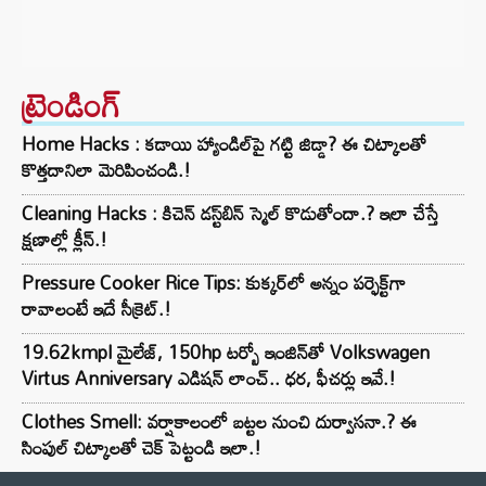
ట్రెండింగ్‌
Home Hacks : కడాయి హ్యాండిల్‌పై గట్టి జిడ్డా? ఈ చిట్కాలతో
కొత్తదానిలా మెరిపించండి.!
Cleaning Hacks : కిచెన్ డస్ట్‌బిన్ స్మెల్ కొడుతోందా.? ఇలా చేస్తే
క్షణాల్లో క్లీన్.!
Pressure Cooker Rice Tips: కుక్కర్‌లో అన్నం పర్ఫెక్ట్‌గా
రావాలంటే ఇదే సీక్రెట్.!
19.62kmpl మైలేజ్, 150hp టర్బో ఇంజిన్‌తో Volkswagen
Virtus Anniversary ఎడిషన్ లాంచ్.. ధర, ఫీచర్లు ఇవే.!
Clothes Smell: వర్షాకాలంలో బట్టల నుంచి దుర్వాసనా.? ఈ
సింపుల్ చిట్కాలతో చెక్ పెట్టండి ఇలా.!