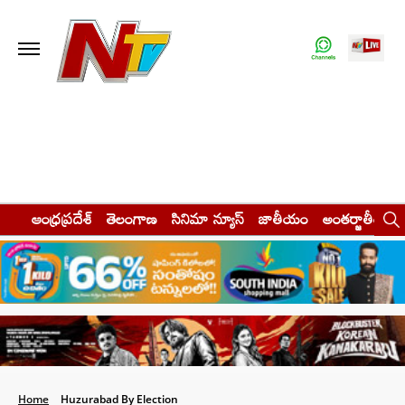
ఆంధ్రప్రదేశ్
తెలంగాణ
సినిమా న్యూస్
జాతీయం
అంతర్జాతీయం
Home
Huzurabad By Election