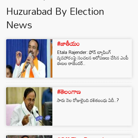
Huzurabad By Election
News
#జాతీయం
Etala Rajender: ఫోన్‌ ట్యాపింగ్
వ్యవహారంపై సంచలన ఆరోపణలు చేసిన ఎంపీ
ఈటల రాజేందర్..
#తెలంగాణ
సారు నెల రోజులైంది దళితబంధు ఏదీ..?