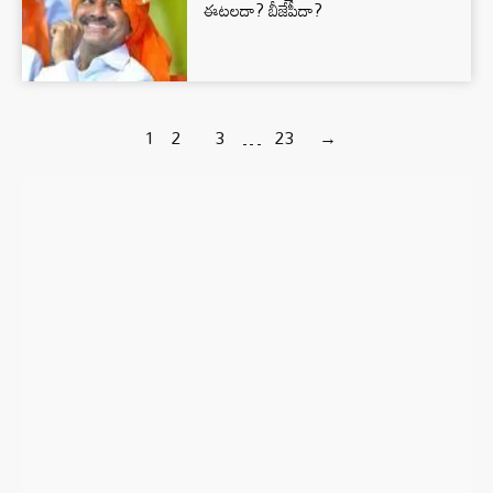
ఈటలదా? బీజేపీదా?
1
2
3
…
23
→