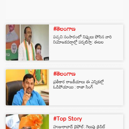
#తెలంగాణ
పచ్చని సంసారంలో నిప్పులు పోసిన వారి
నియోజకవర్గాల్లో పర్యటిస్తా: ఈటల
#తెలంగాణ
ప్రతీకార రాజకీయాలు ఈ ఎన్నికల్లో
ఓడిపోయాయి : రాజా సింగ్
#Top Story
హుజురాబాద్ బైపోల్: గెలుపు క్రెడిట్