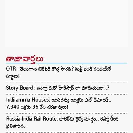
తాజావార్తలు
OTR : తెలంగాణ బీజేపీకి కొత్త సారథి? మళ్లీ బండి సంజయ్‌కే
పగ్గాలు!
Story Board : బంగ్లా మరో పాకిస్తాన్ లా మారుతుందా..?
Indiramma Houses: ఇందిరమ్మ ఇండ్లకు ఫుల్ డిమాండ్..
7,340 ఇళ్లకు 35 వేల దరఖాస్తులు!
Russia-India Rail Route: భారత్‌కు రైల్వే మార్గం.. రష్యా కీలక
ప్రతిపాదన..