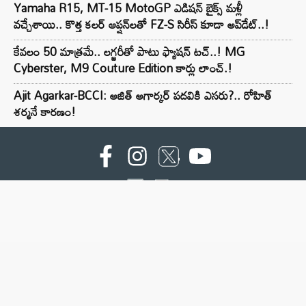
Yamaha R15, MT-15 MotoGP ఎడిషన్ బైక్స్ మళ్లీ
వచ్చేశాయి.. కొత్త కలర్ ఆప్షన్‌లతో FZ-S సిరీస్ కూడా అప్‌డేట్..!
కేవలం 50 మాత్రమే.. లగ్జరీతో పాటు ఫ్యాషన్ టచ్..! MG
Cyberster, M9 Couture Edition కార్లు లాంచ్.!
Ajit Agarkar-BCCI: అజిత్ అగార్కర్ పదవికి ఎసరు?.. రోహిత్
శర్మనే కారణం!
For advertising contact :9949494238
Email: digital@ntvnetwork.com
Copyright © 2000 - 2026 - NTV
About Us
Contact Us
Privacy Policy
Terms & Conditions