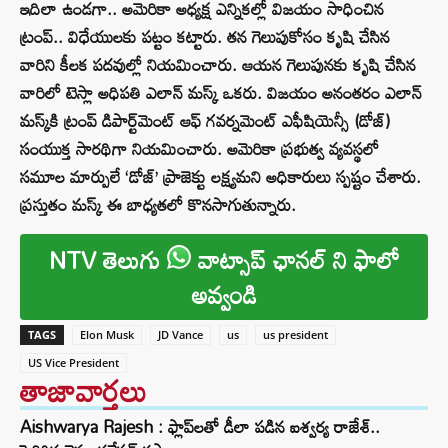
ఇదిలా ఉండగా.. అమెరికా అధ్యక్ష ఎన్నికల్లో విజయం సాధించిన
ట్రంప్‌.. విధేయులకు పట్టం కట్టారు. తన గెలుపుకోసం కృషి చేసిన
వారిని కీలక పదవుల్లో నియమించారు. ఆయన గెలుపునకు కృషి చేసిన
వారిలో టెస్లా అధిపతి ఎలాన్‌ మస్క్ ఒకరు. విజయం అనంతరం ఎలాన్
మస్క్‌కి ట్రంప్ డిపార్ట్‌మెంట్‌ ఆఫ్‌ గవర్నమెంట్‌ ఎఫీషియెన్సీ (డోజ్‌)
సంయుక్త సారథిగా నియమించారు. అమెరికా ప్రభుత్వ వ్యవస్థలో
సమూల మార్పులే ‘డోజ్‌’ ప్రాజెక్టు లక్ష్యమని అధికారులు స్పష్టం చేశారు.
ప్రస్తుతం మస్క్ ఈ బాధ్యతలో కొనసాగుతున్నారు.
NTV తెలుగు
వాట్సాప్ ఛానల్ ని ఫాలో
అవ్వండి
TAGS
Elon Musk
JD Vance
us
us president
US Vice President
తాజావార్తలు
Aishwarya Rajesh : ఫ్లాప్‌లతో డీలా పడిన ఐశ్వర్య రాజేశ్..