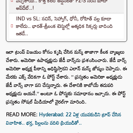
వచ్చేశాయి.. కొత్త కలర్ ఆప్షన్‌లతో FZ-S సిరీస్ కూడా
అప్‌డేట్..!
IND vs SL: సచిన్, సెహ్వాగ్, ధోనీ, రోహిత్‌ వల్ల కూడా
కాలేదు.. భారత్-శ్రీలంక టెస్టుల్లో అత్యధిక సిక్సర్లు బాదింది
ఇతడే..
ఇలా ట్రంప్ విజయం కోసం కృషి చేసిన మస్క్ తాజాగా కీలక వ్యాఖ్యలు
చేశారు. అమెరికా ఉపాధ్యక్షుడు జేడీ వాన్స్‌ను ప్రశంసించారు. జేడీ వాన్స్
అమెరికా అధ్యక్ష పీఠాన్ని అధిష్టిస్తాడని ఎలాన్ మస్క్ జోష్యం చెప్పాడు. ఈ
మేరకు ఎక్స్‌ వేదికగా ఓ పోస్ట్ చేశారు. ” ప్రస్తుతం అమెరికా అధ్యక్షుడు
జేడీ వాన్స్‌ బాగా పని చేస్తున్నారు. ఈ దేశానికి కాబోయే తదుపరి
అధ్యక్షుడు ఆయనే.” అంటూ ఓ పోస్టుకు సమాధానం ఇచ్చారు. ఈ పోస్ట్
ప్రస్తుతం సోషల్ మీడియాలో వైరల్‌గా మారింది.
READ MORE:
Hyderabad: 22 ఏళ్ల యువకుడిని ట్రాప్ చేసిన
వివాహిత.. భర్త, పిల్లలను వదిలి ప్రియుడితో..