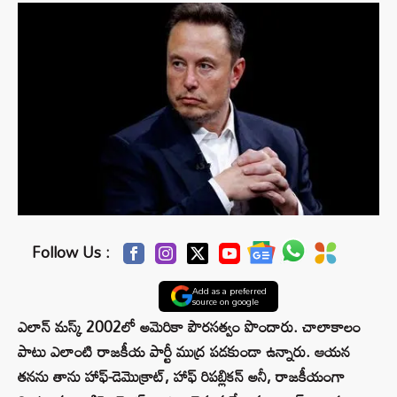
Follow Us :
Add as a preferred
source on google
ఎలాన్ మస్క్ 2002లో అమెరికా పౌరసత్వం పొందారు. చాలాకాలం
పాటు ఎలాంటి రాజకీయ పార్టీ ముద్ర పడకుండా ఉన్నారు. ఆయన
తనను తాను హాఫ్-డెమొక్రాట్, హాఫ్ రిపబ్లికన్ అనీ, రాజకీయంగా