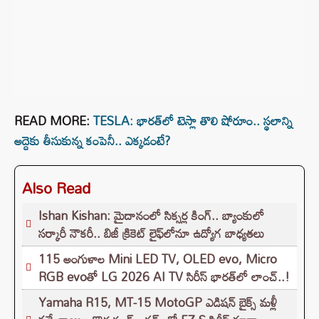
READ MORE:
TESLA: భారత్‌లో టెస్లా తొలి షోరూం.. స్థలాన్ని
అద్దెకు తీసుకున్న కంపెనీ.. ఎక్కడంటే?
Also Read
Ishan Kishan: మైదానంలో సిక్సర్ల కింగ్.. బ్యాంకులో
సర్కారీ నౌకరీ.. బిజీ క్రికెట్ లైఫ్‌లోనూ ఉద్యోగ బాధ్యతలు
115 అంగుళాల Mini LED TV, OLED evo, Micro
RGB evoతో LG 2026 AI TV సిరీస్ భారత్‌లో లాంచ్..!
Yamaha R15, MT-15 MotoGP ఎడిషన్ బైక్స్ మళ్లీ