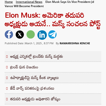
Home
International News
Elon Musk Says Us Vice President Jd
Vance Will Become President
Elon Musk: అమెరికా తదుపరి
అధ్యక్షుడు ఆయనే.. మస్క్ సంచలన పోస్ట్
Published Date :March 1, 2025 ,
8:37 PM
By
RAMAKRISHNA KENCHE
అధ్యక్ష ఎన్నికల్లో ట్రంప్‌కు మస్క్ మద్దతు
ట్రంప్ ఘన విజయం
ఉపాధ్యాక్షుడిపై మస్క్ కీలక వ్యాఖ్యలు
జేడీ వాన్స్‌ పనితనంపై ప్రశంసలు
తదుపరి అధ్యక్షుడు అవుతారని జోష్యం