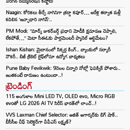
పెరిగిన రెమ్యునరేషన్‌ కష్టాలు
Naagin: కోరికలు తీర్చే నాగినిగా శ్రద్ధా కపూర్… ఆరేళ్ల తర్వాత మళ్లీ
కదిలిన ‘ఇచ్ఛాధారి నాగిన్’..
PM Modi: “మార్క్ జుకర్‌బర్గ్ ప్రధాని మోడీకి క్షమాపణ చెప్పాలి,
లేకపోతే…” మెటా సీఈఓకు పార్లమెంటరీ ప్యానెల్ అల్టిమేటం?
Ishan Kishan: మైదానంలో సిక్సర్ల కింగ్.. బ్యాంకులో సర్కారీ
నౌకరీ.. బిజీ క్రికెట్ లైఫ్‌లోనూ ఉద్యోగ బాధ్యతలు
Pune Baby Fevikwik: 9నెలల చిన్నారి నోట్లో ఫెవిక్విక్‌ పోశారు..
ఇంతకంటే దారుణం ఉంటుందా..!
ట్రెండింగ్‌
115 అంగుళాల Mini LED TV, OLED evo, Micro RGB
evoతో LG 2026 AI TV సిరీస్ భారత్‌లో లాంచ్..!
VVS Laxman Chief Selector: అజిత్ అగార్కర్‌కు బిగ్ షాక్..
బీసీసీఐ చీఫ్ సెలెక్టర్‌గా వీవీఎస్ లక్ష్మణ్?