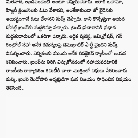
మితవాద, ఇండిపెండెంట్ అంటూ చెప్పుకునేవారు. బరాక్ ఒబామా,
హిల్లరీ క్లింటన్‌లకు ఓటు వేశానని, అంతేకాకుండా జో బైడెన్‌కు
అయిష్టంగానే ఓటు వేశానని మస్క్ చెప్పారు. కానీ కొన్నేళ్లుగా ఆయన
డోనల్డ్ ట్రంప్‌కు మద్దతిస్తూ వచ్చారు. ట్రంప్ ప్రచారానికి ప్రధాన
మద్దతుదారులలో ఒకరిగా ఉన్నారు. ఆర్థిక వ్యవస్థ, ఇమ్మిగ్రేషన్, గన్
కంట్రోల్‌ సహా అనేక సమస్యలపై డెమొక్రాటిక్ పార్టీ వైఖరిని మస్క్
విమర్శించారు. ఎన్నికలకు ముందు అనేక రిపబ్లికన్ ర్యాలీలలో ఆయన
కనిపించారు. ట్రంప్‌ను తిరిగి ఎన్నుకోవడంలో సహాయపడటానికి
రాజకీయ కార్యాచరణ కమిటీకి చాలా మొత్తంలో నిధులు సేకరించారు
మస్క్. ట్రంప్ రెండోసారి అధ్యక్షుడిగా ఘన విజయం సాధించిన విషయం
తెలిసిందే..