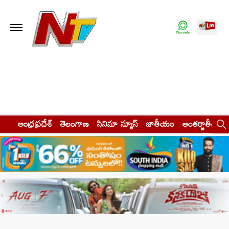
ఆంధ్రప్రదేశ్
తెలంగాణ
సినిమా న్యూస్
జాతీయం
అంతర్జాతీయం