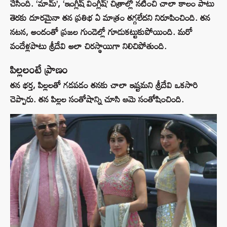
చేసింది. ‘మామ్‌’, ‘ఇంగ్లీష్‌ వింగ్లీష్‌’ చిత్రాల్లో నటించి చాలా కాలం పాటు
తెరకు దూరమైనా తన ప్రతిభ ఏ మాత్రం తగ్గలేదని నిరూపించింది. తన
నటన, అందంతో ప్రజల గుండెల్లో గూడుకట్టుకుపోయింది. మరో
వందేళ్లపాటు శ్రీదేవి అలా చిరస్థాయిగా నిలిచిపోతుంది.
పిల్లలంటే ప్రాణం
తన భర్త, పిల్లలతో గడపడం తనకు చాలా ఇష్టమని శ్రీదేవి ఒకసారి
చెప్పారు. తన పిల్లల సంతోషాన్ని చూసి ఆమె సంతోషించింది.