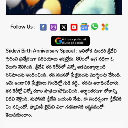
Follow Us :
Add as a preferred
source on google
Sridevi Birth Anniversary Special : అతిలోక సుందరి శ్రీదేవి
గురించి ప్రత్యేకంగా పరిచయాలు అక్కర్లేదు. 80లలో అగ్ర నటిగా ఓ
వెలుగు వెలిగింది. శ్రీదేవి తన కెరీర్‌లో ఎన్నో ఆణిముత్యాల్లాంటి
సినిమాలను అందించింది. తన నటనతో ప్రేక్షకులను ముగ్ధులను చేసింది.
ఆమె అందానికి ప్రేక్షకులు గుండెల్లో గుడి కట్టి.. తనను ఆరాధించేవారు.
తన కెరీర్లో ఎన్నో రకాల పాత్రలు షోషించింది. అర్థాంతరంగా లోకాన్ని
విడిచి వెళ్లింది. మహానటి శ్రీదేవి జయంతి నేడు. ఈ సందర్భంగా శ్రీదేవికి
ఏం నచ్చిందో, ఫ్యామిలీ టైమ్‌ని ఎలా గడపడానికి ఇష్టపడిందో
తెలుసుకుందాం.