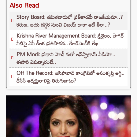
Also Read
Story Board: తమిళనాడులో ప్రతీకారమే రాజకీయమా..?
కరుణ, జయ దగ్గర నుంచి విజయ్ దాకా అదే తీరా..?
Krishna River Management Board: శ్రీశైలం, సాగర్
నీటిపై ఏపీ కీలక ప్రతిపాదన.. కేఆర్ఎంబీకి లేఖ
PM Modi: ప్రధాని మోడీ మరో ఇన్‌స్టాగ్రామ్ వీడియో..
ఈసారి ఏమన్నారంటే..
Off The Record: ఆసిఫాబాద్ కాంగ్రెస్‌లో అసంతృప్తి అగ్గి..
డీసీసీ అధ్యక్షురాలిపై తిరుగుబాటు?