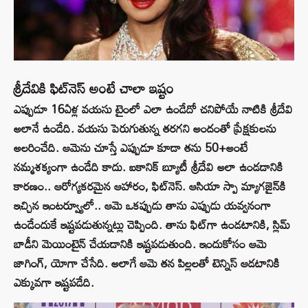
శ్రీదేవికి ఫిట్‌నెస్ అంటే చాలా ఇష్టం
ఎప్పుడూ 16ఏళ్ల వయసు టైంలో ఎలా ఉండేదో చనిపోయే నాటికి శ్రీదేవి
అలానే ఉండేది. వయసు పెరుగుతున్న తరగని అందంతో ప్రేక్షకులను
అలరించేది. ఆమెను చూస్తే ఎప్పుడూ కూడా తను 50+అంటే
నమ్మశక్యంగా ఉండేది కాదు. ఐకానిక్ బ్యూటీ శ్రీదేవి అలా ఉండడానికి
కారణం.. ఆరోగ్యకరమైన ఆహారం, ఫిట్‌నెస్‌. ఆసియా స్పా మ్యాగజైన్‌కి
ఇచ్చిన ఇంటర్వ్యూలో.. ఆమె ఒకప్పుడు తాను ఎప్పుడు యవ్వనంగా
ఉండేందుకే ఇష్టపడుతున్నట్లు చెప్పింది. తాను ఫిట్‌గా ఉండటానికి, స్లిమ్
బాడీని మెయింటైన్ చేయడానికి ఇష్టపడుతుంది. ఇందుకోసం ఆమె
జాగింగ్, యోగా చేసేది. అలాగే ఆమె తన పిల్లలతో టెన్నిస్ ఆడటానికి
ఎక్కువగా ఇష్టపడేది.