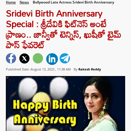
Home
News
Bollywood Late Actress Sridevi Birth Anniversary
Sridevi Birth Anniversary
Special : శ్రీదేవికి ఫిట్‌నెస్ అంటే
ప్రాణం.. జాన్వీతో టెన్నిస్, ఖుషీతో టైమ్
పాస్ ఫేవరెట్
Published Date :August 13, 2023 ,
11:38 AM
By
Rakesh Reddy