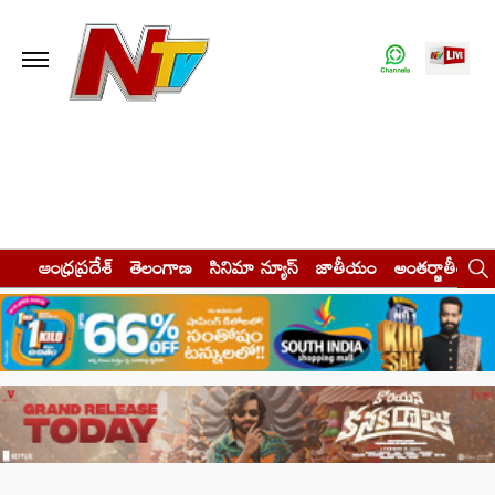
ఆంధ్రప్రదేశ్
తెలంగాణ
సినిమా న్యూస్
జాతీయం
అంతర్జాతీయం