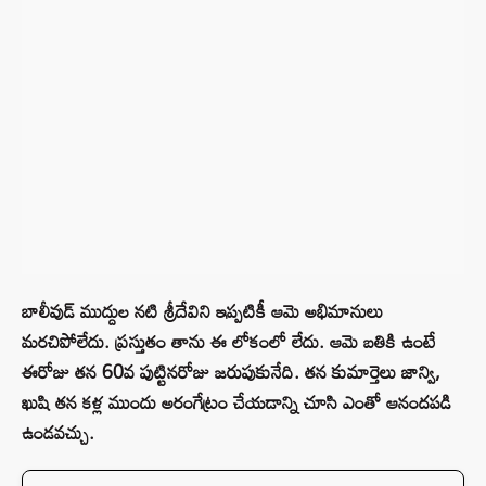
బాలీవుడ్ ముద్దుల నటి శ్రీదేవిని ఇప్పటికీ ఆమె అభిమానులు
మరచిపోలేదు. ప్రస్తుతం తాను ఈ లోకంలో లేదు. ఆమె బతికి ఉంటే
ఈరోజు తన 60వ పుట్టినరోజు జరుపుకునేది. తన కుమార్తెలు జాన్వి,
ఖుషి తన కళ్ల ముందు అరంగేట్రం చేయడాన్ని చూసి ఎంతో ఆనందపడి
ఉండవచ్చు.