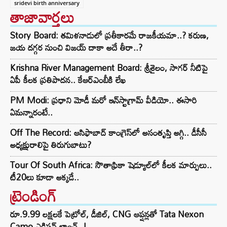
sridevi birth anniversary
తాజావార్తలు
Story Board: తమిళనాడులో ప్రతీకారమే రాజకీయమా..? కరుణ,
జయ దగ్గర నుంచి విజయ్ దాకా అదే తీరా..?
Krishna River Management Board: శ్రీశైలం, సాగర్ నీటిపై
ఏపీ కీలక ప్రతిపాదన.. కేఆర్ఎంబీకి లేఖ
PM Modi: ప్రధాని మోడీ మరో ఇన్‌స్టాగ్రామ్ వీడియో.. ఈసారి
ఏమన్నారంటే..
Off The Record: ఆసిఫాబాద్ కాంగ్రెస్‌లో అసంతృప్తి అగ్గి.. డీసీసీ
అధ్యక్షురాలిపై తిరుగుబాటు?
Tour Of South Africa: సౌతాఫ్రికా షెడ్యూల్‌లో కీలక మార్పులు..
టీ20లు కూడా అక్కడే..
ట్రెండింగ్‌
రూ.9.99 లక్షలకే పెట్రోల్, డీజిల్, CNG ఆప్షన్లతో Tata Nexon
Camo ఎడిషన్ లాంచ్..!