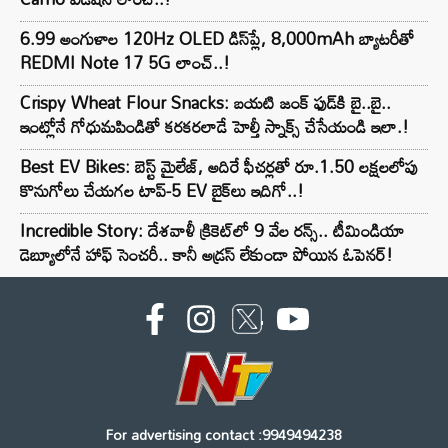
6.99 అంగుళాల 120Hz OLED డిస్‌ప్లే, 8,000mAh బ్యాటరీతో
REDMI Note 17 5G లాంచ్..!
Crispy Wheat Flour Snacks: బయటి జంక్ ఫుడ్‌కి బై..బై..
ఇంట్లోనే గోధుమపిండితో కరకరలాడే హెల్తీ స్నాక్స్ చేసేయండి ఇలా.!
Best EV Bikes: బెస్ట్ మైలేజ్, అదిరే ఫీచర్లతో రూ.1.50 లక్షలలోపు
కొనుగోలు చేయగల టాప్-5 EV బైక్‌లు ఇదిగో..!
Incredible Story: దేశవాళీ క్రికెట్‌లో 9 వేల రన్స్.. టీమిండియా
డెబ్యూలోనే హాఫ్ సెంచరీ.. కానీ అడ్రస్ లేకుండా పోయిన ఓపెనర్!
For advertising contact :9949494238