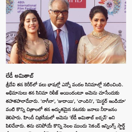
లేడీ అమితాబ్
శ్రీదేవి తన కెరీర్‌లో పలు భాషల్లో ఎన్నో వందల సినిమాల్లో నటించింది.
అభిమానులు తన సినిమా రిలీజ్ అయిందంటూ ఆమెను చూసేందుకు
తహతహలాడేవారు. ‘నాగీనా’, ‘జుదాయి’, ‘చాందిని’, ‘మిస్టర్ ఇండియా’
వంటి కొన్ని చిత్రాలలో తన అద్భుతమైన నటనకు జనాలు నీరాజనం
తెలిపారు. హిందీ చిత్రసీమలో ఆమెను ‘లేడీ అమితాబ్ బచ్చన్’ అని
పిలిచేవారు. తను చనిపోయే కొన్ని నెలల ముందు సెకండ్ ఇన్నింగ్స్ స్టార్ట్