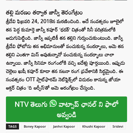
తల్లి మరణం తర్వాత జాన్వీ తెరంగేట్రం
శ్రీదేవి ఫిబ్రవరి 24, 2018న మరణించింది. అదే సంవత్సరం జూలైలో
తన పెద్ద కుమార్తె జాన్వీ కపూర్ ‘ధడక్’ చిత్రంతో సినీ పరిశ్రమలోకి
అడుగుపెట్టింది. జాన్వీ ఇప్పటికీ తన తల్లిని గుర్తుంచుకుంటుంది. జాన్వీ
శ్రీదేవి ఫోటోను తన అభిమానులతో పంచుకున్న సందర్భాలు, ఆమె తన
తల్లిని ఎంతగా మిస్ అవుతున్నానో పంచుకున్న సందర్భాలు చాలా
ఉన్నాయి. జాన్వీ సినిమా రంగంలోకి వచ్చి ఐదేళ్లు పూర్తయింది. ఇప్పుడు
చెల్లెలు ఖుషీ కపూర్ కూడా తన నటనా రంగ ప్రవేశానికి సిద్ధమైంది. ఈ
సంవత్సరం OTT ప్లాట్‌ఫారమ్ నెట్‌ఫ్లిక్స్‌లో విడుదల కానున్న జోయా
అక్తర్ చిత్రం ‘ది ఆర్చీస్’తో ఆమె అరంగేట్రం చేస్తుంది.
NTV తెలుగు
వాట్సాప్ ఛానల్ ని ఫాలో
అవ్వండి
TAGS
Boney Kapoor
Janhvi Kapoor
Khushi Kapoor
Sridevi