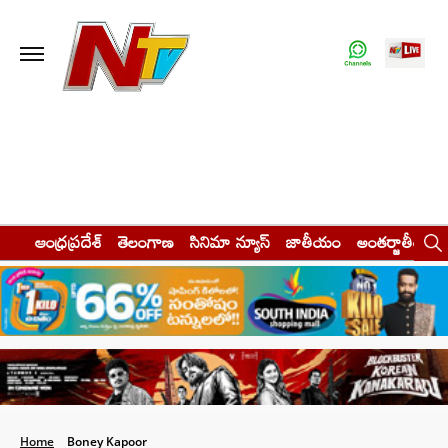
ఆంధ్రప్రదేశ్
తెలంగాణ
సినిమా న్యూస్
జాతీయం
అంతర్జాతీయం
Home
Boney Kapoor