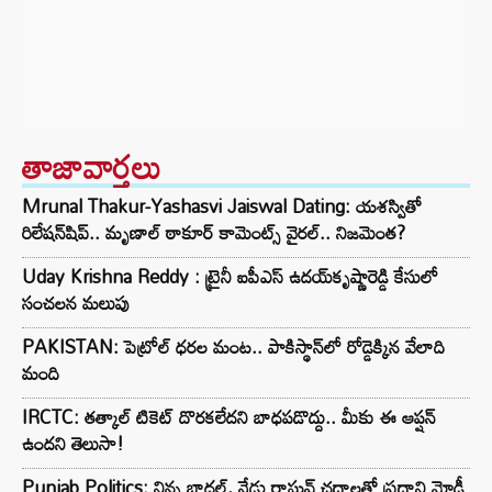
తాజావార్తలు
Mrunal Thakur-Yashasvi Jaiswal Dating: యశస్వితో
రిలేషన్‌షిప్.. మృణాల్ ఠాకూర్ కామెంట్స్ వైరల్.. నిజమెంత?
Uday Krishna Reddy : ట్రైనీ ఐపీఎస్ ఉదయ్‌కృష్ణారెడ్డి కేసులో
సంచలన మలుపు
PAKISTAN: పెట్రోల్ ధరల మంట.. పాకిస్థాన్‌లో రోడ్డెక్కిన వేలాది
మంది
IRCTC: తత్కాల్ టికెట్ దొరకలేదని బాధపడొద్దు.. మీకు ఈ ఆప్షన్
ఉందని తెలుసా!
Punjab Politics: నిన్న బాదల్, నేడు రాఘవ్ చద్దాలతో ప్రధాని మోడీ