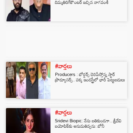
దిమ్మతిరిగేకౌంటర్ ఇచ్చిన నాగవంశీ
#వార్తలు
Producers : బోర్డర్స్ చెరిపేస్తోన్న స్టార్
ప్రొడ్యూసర్స్.. పక్క ఇండస్ట్రీలో భారీ పెట్టుబడులు
#వార్తలు
Sridevi Biopic: నేను బతికుండగా.. శ్రీదేవి
బయోపిక్‌కు అనుమతివ్వను: బోనీ