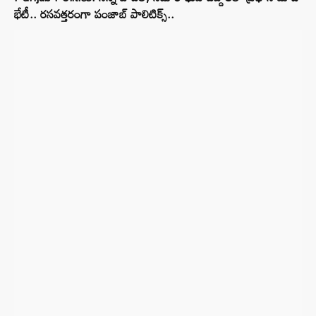
భేటీ.. రసవత్తరంగా పంజాబ్ పాలిటిక్స్..