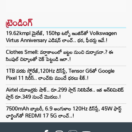
ట్రెండింగ్‌
19.62kmpl మైలేజ్, 150hp టర్బో ఇంజిన్‌తో Volkswagen
Virtus Anniversary ఎడిషన్ లాంచ్.. ధర, ఫీచర్లు ఇవే.!
Clothes Smell: వర్షాకాలంలో బట్టల నుంచి దుర్వాసనా.? ఈ
సింపుల్ చిట్కాలతో చెక్ పెట్టండి ఇలా.!
1TB వరకు స్టోరేజ్,120Hz డిస్‌ప్లే, Tensor G6తో Google
Pixel 11 సిరీస్.. లాంచ్⁭కు ముందే ధరలు లీక్.!
Airtel యూజర్లకు షాక్.. రూ.299 ప్లాన్ నిలిపివేత.. ఇక అన్‌లిమిటెడ్
ప్లాన్ రూ.349 నుంచే మొదలు.!
7500mAh బ్యాటరీ, 6.9 అంగుళాల 120Hz డిస్‌ప్లే, 45W ఫాస్ట్
ఛార్జింగ్‌తో REDMI 17 5G లాంచ్..!