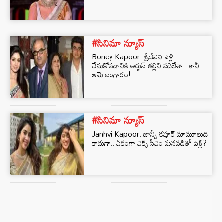
#సినిమా న్యూస్
Boney Kapoor: శ్రీదేవిని పెళ్లి
చేసుకోవడానికి అర్జున్ తల్లిని వదిలేశా.. కానీ
ఆమె బంగారం!
#సినిమా న్యూస్
Janhvi Kapoor: జాన్వీ కపూర్ మామూలుది
కాదుగా.. ఏకంగా ఎక్స్ సీఎం మనవడితో పెళ్లి?