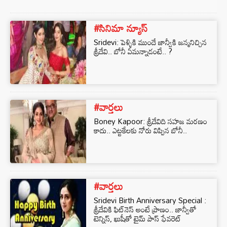
#సినిమా న్యూస్
Sridevi: పెళ్ళికి ముందే జాన్వీకి జన్మనిచ్చిన
శ్రీదేవి.. బోనీ ఏమన్నాడంటే.. ?
#వార్తలు
Boney Kapoor: శ్రీదేవిది సహజ మరణం
కాదు.. ఎట్టకేలకు నోరు విప్పిన బోనీ..
#వార్తలు
Sridevi Birth Anniversary Special :
శ్రీదేవికి ఫిట్‌నెస్ అంటే ప్రాణం.. జాన్వీతో
టెన్నిస్, ఖుషీతో టైమ్ పాస్ ఫేవరెట్