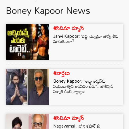
Boney Kapoor News
#సినిమా న్యూస్
Janvi Kapoor: ‘పెద్ది’ దెబ్బకైనా జాన్వీ తీరు
మారుతుందా?
#వార్తలు
Boney Kapoor: “అల్లు అర్జున్‌ను
నిందించాల్సిన అవసరం లేదు”.. బాలీవుడ్
నిర్మాత కీలక వ్యాఖ్యలు
#సినిమా న్యూస్
Nagavamsi : బోని కపూర్ కు