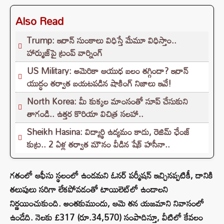
Also Read
Trump: ఇరాన్ సుంకాలు విధిస్తే మేమూ విధిస్తాం..
హార్ముజ్‌పై ట్రంప్ వార్నింగ్
US Military: అమెరికా ఆయుధ బలం తగ్గిందా? ఇరాన్
యుద్ధం తర్వాత బయటపడిన షాకింగ్ నిజాలు ఇవే!
North Korea: మీ కుక్కల మాంసంతో సూప్ చేసుకుని
తాగండి.. ఉత్తర కొరియా విచిత్ర సలహా..
Sheikh Hasina: విద్యార్థి ఉద్యమం కాదు, రెజిమ్ ఛేంజ్
కుట్ర.. 2 ఏళ్ల తర్వాత మౌనం వీడిన షేక్ హసీనా..
గతంలో ఆఫీసు స్థలంలో ఉండమని ఓనర్ పర్మీషన్ ఇచ్చినప్పటికీ, దానికి
తలుపులు సరిగా లేకపోవడంతో టాయిలెట్‌లో ఉండాలని
నిర్ణయించుకుంది. అంతకుముందు, ఆమె తన యజమాని నివాసంలో
ఉండేది. నెలకు £317 (రూ.34,570) సంపాదిస్తూ, వీటిలో కేవలం