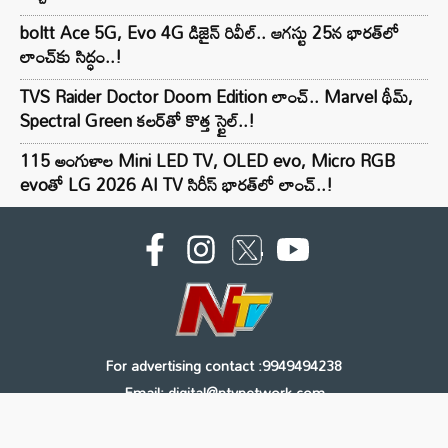
boltt Ace 5G, Evo 4G డిజైన్ రివీల్.. ఆగస్టు 25న భారత్‌లో
లాంచ్‌కు సిద్ధం..!
TVS Raider Doctor Doom Edition లాంచ్.. Marvel థీమ్,
Spectral Green కలర్‌తో కొత్త స్టైల్..!
115 అంగుళాల Mini LED TV, OLED evo, Micro RGB
evoతో LG 2026 AI TV సిరీస్ భారత్‌లో లాంచ్..!
For advertising contact :9949494238
Email: digital@ntvnetwork.com
Copyright © 2000 - 2026 - NTV