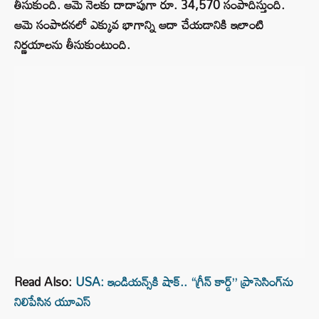
తీసుకుంది. ఆమె నెలకు దాదాపుగా రూ. 34,570 సంపాదిస్తుంది.
ఆమె సంపాదనలో ఎక్కువ భాగాన్ని ఆదా చేయడానికి ఇలాంటి
నిర్ణయాలను తీసుకుంటుంది.
Read Also:
USA: ఇండియన్స్‌కి షాక్.. “గ్రీన్ కార్డ్” ప్రాసెసింగ్‌ను
నిలిపేసిన యూఎస్