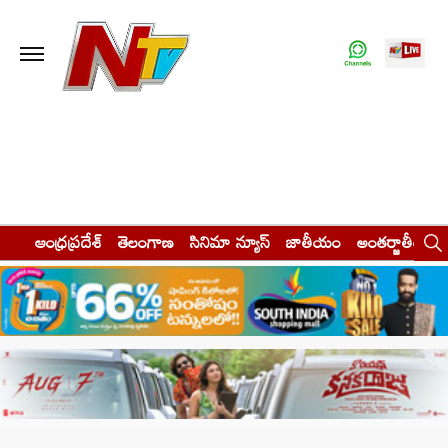
ఆంధ్రప్రదేశ్
తెలంగాణ
సినిమా న్యూస్
జాతీయం
అంతర్జాతీయం