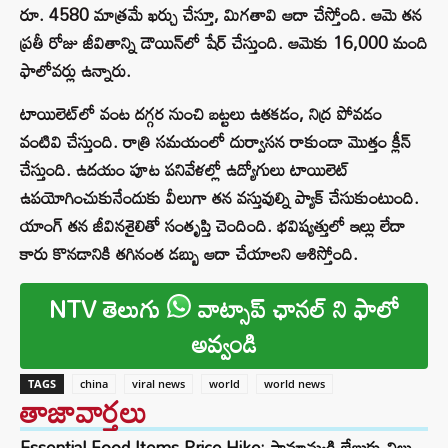
రూ. 4580 మాత్రమే ఖర్చు చేస్తూ, మిగతావి ఆదా చేస్తోంది. ఆమె తన
ప్రతీ రోజు జీవితాన్ని డౌయిన్‌‌లో షేర్ చేస్తుంది. ఆమెకు 16,000 మంది
ఫాలోవర్లు ఉన్నారు.
టాయిలె‌ట్‌లో వంట దగ్గర నుంచి బట్టలు ఉతకడం, నిద్ర పోవడం
వంటివి చేస్తుంది. రాత్రి సమయంలో దుర్వాసన రాకుండా మొత్తం క్లీన్
చేస్తుంది. ఉదయం పూట పనివేళల్లో ఉద్యోగులు టాయిలెట్‌
ఉపయోగించుకునేందుకు వీలుగా తన వస్తువుల్ని ప్యాక్ చేసుకుంటుంది.
యాంగ్ తన జీవినశైలితో సంతృప్తి చెందింది. భవిష్యత్తులో ఇల్లు లేదా
కారు కొనడానికి తగినంత డబ్బు ఆదా చేయాలని ఆశిస్తోంది.
NTV తెలుగు
వాట్సాప్ ఛానల్ ని ఫాలో
అవ్వండి
TAGS
china
viral news
world
world news
తాజావార్తలు
Essential Food Items Price Hike: సామాన్యుడి జేబుకు చిల్లు..