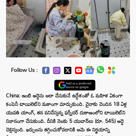
Follow Us :
Add as a preferred
source on google
China: ఇంటి అద్దెను ఆదా చేసుకునే ఉద్దేశంతో ఓ మహిళ ఏకంగా
కంపెనీ టాయిలెట్‌ని మకాంగా మార్చుకుంది. చైనాకు చెందిన 18 ఏళ్ల
యువతి యాంగ్, తన పనిచేస్తున్న ఫర్నీచర్ దుకాణంలోని టాయిలెట్‌ని
నివాసంగా చేసుకుంది. దీనికి నెలకు 5 యువాన్‌లు (రూ. 545) అద్దె
చెల్లిస్తుంది. ఖర్చులను తగ్గించుకోవడానికి ఆమె ఈ నిర్ణయాన్ని