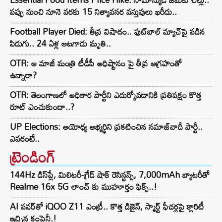
పప్పు నుంచి నూనె వరకు 15 నిత్యావసర వస్తువులు ఖరీదు..
Football Player Died: తీవ్ర విషాదం.. ఫుట్‌బాల్ మ్యాచ్‌పై పడిన
పిడుగు.. 24 ఏళ్ల ఆటగాడు మృతి..
OTR: ఆ మాజీ మంత్రి టీడీపీ అధిష్టానం పై తీవ్ర ఆగ్రహంతో
ఉన్నారా?
OTR: తెలంగాణలో అధికార పార్టీని ఎదుర్కోవడానికి ప్రతిపక్షం కొత్త
రూట్‌ ఎంచుకుందా..?
UP Elections: అయోధ్య అభ్యర్థిని ప్రకటించిన సమాజ్‌వాదీ పార్టీ..
ఎవరంటే..
ట్రెండింగ్‌
144Hz డిస్‌ప్లే, మిలిటరీ-గ్రేడ్ షాక్ రెసిస్టన్స్, 7,000mAh బ్యాటరీతో
Realme 16x 5G లాంచ్ కు ముహూర్తం ఫిక్స్..!
AI పవర్‌తో iQOO Z11 ఎంట్రీ.. కొత్త డిజైన్, స్మార్ట్ ఫీచర్లపై క్లారిటీ
ఇచ్చిన కంపెనీ.!