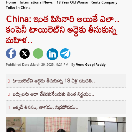
Home
International News
18 Year Old Woman Rents Company
Toilet In China
China: ఇంత పిసినారి అయితే ఎలా..
కంపెనీ టాయిలెట్‌ని అద్దెకు తీసుకున్న
మహిళ..
Published Date :March 29, 2025 ,
9:21 PM
By
Venu Goapl Reddy
టాయిలెట్‌ని అద్దెకు తీసుకున్న 18 ఏళ్ల యువతి..
ఖర్చులను ఆదా చేసుకునేందుకు వింత నిర్ణయం..
అక్కడే తిననం, తాగడం, నిద్రపోవడం..