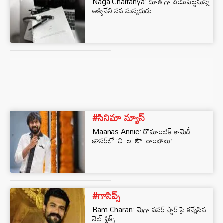
Naga Chaitanya: దూత గా భయపెట్టనున్న
అక్కినేని నవ మన్మథుడు
#సినిమా న్యూస్
Maanas-Annie: రొమాంటిక్ కామెడీ
జానర్‌లో ‘చి. ల. సౌ. రాంబాబు’
#గాసిప్స్
Ram Charan: మెగా పవర్ స్టార్ పై కన్నేసిన
నెట్ ఫ్లిక్స్