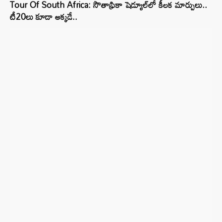
Tour Of South Africa: సౌతాఫ్రికా షెడ్యూల్‌లో కీలక మార్పులు..
టీ20లు కూడా అక్కడే..