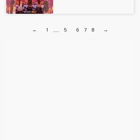
←
1
…
5
6
7
8
→