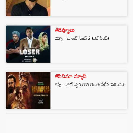
#రివ్యూలు
రివ్యూ : లూజర్ సీజన్ 2 (వెబ్ సీరిస్)
#సినిమా న్యూస్
డిస్నీ+ హాట్ స్టార్ తొలి తెలుగు సీరీస్ ‘పరంపర’