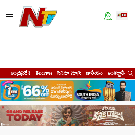
ఆంధ్రప్రదేశ్
తెలంగాణ
సినిమా న్యూస్
జాతీయం
అంతర్జాతీయం