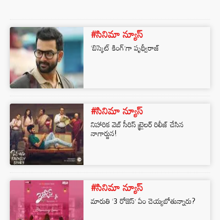
#సినిమా న్యూస్
‘బిస్కెట్ కింగ్’గా పృథ్వీరాజ్
#సినిమా న్యూస్
నిహారిక వెబ్ సీరిస్ ట్రైలర్ రిలీజ్ చేసిన
నాగార్జున!
#సినిమా న్యూస్
మారుతి ‘3 రోజెస్’ ఏం చెయ్యబోతున్నారు?