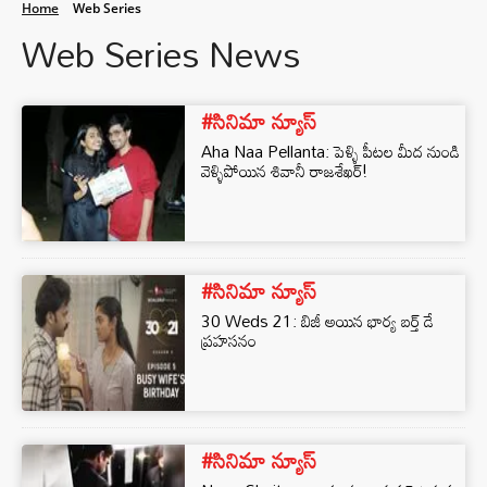
Home
Web Series
Web Series News
#సినిమా న్యూస్
Aha Naa Pellanta: పెళ్ళి పీటల మీద నుండి
వెళ్ళిపోయిన శివానీ రాజశేఖర్!
#సినిమా న్యూస్
30 Weds 21: బిజీ అయిన భార్య బర్త్ డే
ప్రహసనం
#సినిమా న్యూస్