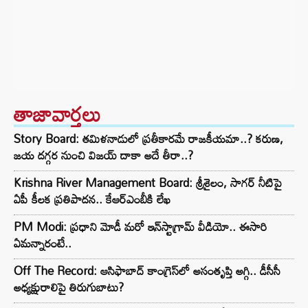
తాజావార్తలు
Story Board: తమిళనాడులో ప్రతీకారమే రాజకీయమా..? కరుణ,
జయ దగ్గర నుంచి విజయ్ దాకా అదే తీరా..?
Krishna River Management Board: శ్రీశైలం, సాగర్ నీటిపై
ఏపీ కీలక ప్రతిపాదన.. కేఆర్ఎంబీకి లేఖ
PM Modi: ప్రధాని మోడీ మరో ఇన్‌స్టాగ్రామ్ వీడియో.. ఈసారి
ఏమన్నారంటే..
Off The Record: ఆసిఫాబాద్ కాంగ్రెస్‌లో అసంతృప్తి అగ్గి.. డీసీసీ
అధ్యక్షురాలిపై తిరుగుబాటు?