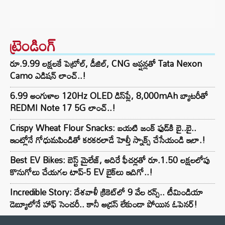
ట్రెండింగ్‌
రూ.9.99 లక్షలకే పెట్రోల్, డీజిల్, CNG ఆప్షన్లతో Tata Nexon
Camo ఎడిషన్ లాంచ్..!
6.99 అంగుళాల 120Hz OLED డిస్‌ప్లే, 8,000mAh బ్యాటరీతో
REDMI Note 17 5G లాంచ్..!
Crispy Wheat Flour Snacks: బయటి జంక్ ఫుడ్‌కి బై..బై..
ఇంట్లోనే గోధుమపిండితో కరకరలాడే హెల్తీ స్నాక్స్ చేసేయండి ఇలా.!
Best EV Bikes: బెస్ట్ మైలేజ్, అదిరే ఫీచర్లతో రూ.1.50 లక్షలలోపు
కొనుగోలు చేయగల టాప్-5 EV బైక్‌లు ఇదిగో..!
Incredible Story: దేశవాళీ క్రికెట్‌లో 9 వేల రన్స్.. టీమిండియా
డెబ్యూలోనే హాఫ్ సెంచరీ.. కానీ అడ్రస్ లేకుండా పోయిన ఓపెనర్!