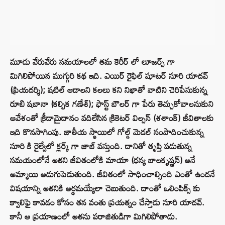
మూడు వేరువేరు సమయాలలో తమ కెరీర్ లో లూజర్స్ గా
మిగిలిపోయిన ముగ్గురి కథ ఇది. ఎయిర్ రైఫిల్‌ షూటర్ సూరి యాదవ్‌
(ప్రియదర్శి); షటిల్ ఆడాలని కలలు కని నిఖాతో వాటిని చెరిపేసుకున్న
రూబి షబానా (కల్పిక గణేశ్‌); ఫాస్ట్ బౌలర్ గా పేరు తెచ్చుకోవాలనుకుని
ఆవేశంతో క్రీడామైదానం వదిలేసిన క్రికెటర్ విల్సన్ (శశాంక్) జీవితాలకు
ఇది కొనసాగింపు. జాతీయ స్థాయిలో గోల్డ్ మెడల్ సంపాదించుకున్న
సూరి కి రైల్వేలో క్లర్క్ గా జాబ్ వస్తుంది. దానితో తృప్తి పడుతున్న
సమయంలోనే అతని జీవితంలోకి మాయా (ధన్య బాలకృష్ణన్) అనే
అమ్మాయి అడుగుపెడుతుంది. జీవితంలో సాధించాల్సింది ఎంతో ఉందనే
విషయాన్ని అతనికి అర్థమయ్యేలా చెబుతుంది. దాంతో ఒలింపిక్స్ కు
క్వాలిఫై కావడం కోసం తన వంతు ప్రయత్నం చేస్తాడు సూరి యాదవ్‌.
కానీ ఆ ప్రయాణంలో అతను పరాజితుడిగా మిగిలిపోతాడు.