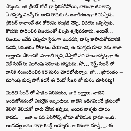
వేస్తుంది. ఇక క్రికెట్ కోచ్ గా స్థిరపడిపోయి, భారంగా జీవితాన్ని
సాగిస్తున్న విలన్స్ కు అతని కొడుకు ఓ ఆశాకిరణంగా కనిపిస్తాడు.
క్రికెటర్ కావాలనే తన కోరికను తండ్రికి చెప్పి, చివరకు ఒప్పిస్తాడు.
కొడుకు సాధించిన విజయంతో విల్సన్ తృప్తిపడతాడు. అయితే…
విజయం అనేది ఎప్పుడూ స్థిరంగా ఉండదని, దాన్ని కాపాడుకోవడానికి
మనిషి నిరంతరం పోరాటం చేయాలని, ఈ ముగ్గురు కూడా తమ తాజా
లక్ష్యాలను చేరడానికి ఎలాంటి కృషి చేస్తారో వేచి చూడాలన్నట్టుగా ఈ
వెబ్ సీరిస్ కు ముగింపు పలికాడు దర్శకుడు. సో… నెక్ట్స్ సీజన్ లో
దానికి సంబంధించిన కథ మనం చూడబోతున్నాం. సో… ప్రారంభం –
ముగింపు మధ్య సాగే కథనే ఈ రెండో సీజన్ లో మనం చూసినట్టు!
మొదటి సీజన్ లో పాత్రల పరిచయం, వారి లక్ష్యాలు, వాటిని
అందుకోవడంలో ఎదురైన ఇబ్బందులు, వాటిని అధిగమించే క్రమంలో
తెలిసో తెలియకో వారు చేసిన తప్పులు, అయిన వాళ్ళకు దూరం
కావడం… ఇలా ఆ పది ఎపిసోడ్స్ లోనూ బోలెడంత డ్రామా ఉంది.
అందువల్ల జనం బాగా కనెక్ట్ అయ్యారు. ఆ రకంగా చూస్తే…. ఈ