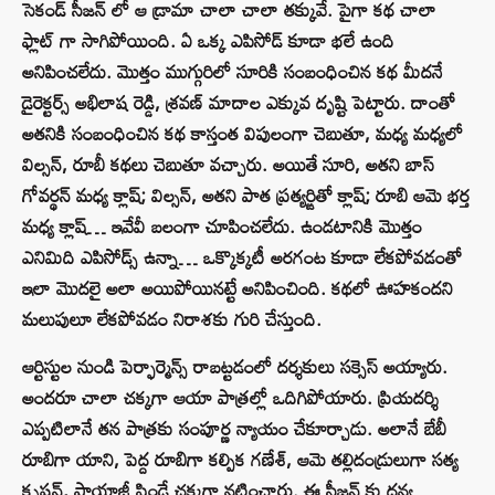
సెకండ్ సీజన్ లో ఆ డ్రామా చాలా చాలా తక్కువే. పైగా కథ చాలా
ఫ్లాట్ గా సాగిపోయింది. ఏ ఒక్క ఎపిసోడ్ కూడా భలే ఉంది
అనిపించలేదు. మొత్తం ముగ్గురిలో సూరికి సంబంధించిన కథ మీదనే
డైరెక్టర్స్ అభిలాష రెడ్డి, శ్రవణ్ మాదాల ఎక్కువ దృష్టి పెట్టారు. దాంతో
అతనికి సంబంధించిన కథ కాస్తంత విపులంగా చెబుతూ, మధ్య మధ్యలో
విల్సన్, రూబీ కథలు చెబుతూ వచ్చారు. అయితే సూరి, అతని బాస్
గోవర్థన్ మధ్య క్లాష్‌; విల్సన్, అతని పాత ప్రత్యర్ఙితో క్లాష్‌; రూబి ఆమె భర్త
మధ్య క్లాష్‌… ఇవేవీ బలంగా చూపించలేదు. ఉండటానికి మొత్తం
ఎనిమిది ఎపిసోడ్స్ ఉన్నా… ఒక్కొక్కటీ అరగంట కూడా లేకపోవడంతో
ఇలా మొదలై అలా అయిపోయినట్టే అనిపించింది. కథలో ఊహకందని
మలుపులూ లేకపోవడం నిరాశకు గురి చేస్తుంది.
ఆర్టిస్టుల నుండి పెర్ఫార్మెన్స్ రాబట్టడంలో దర్శకులు సక్సెస్ అయ్యారు.
అందరూ చాలా చక్కగా ఆయా పాత్రల్లో ఒదిగిపోయారు. ప్రియదర్శి
ఎప్పటిలానే తన పాత్రకు సంపూర్ణ న్యాయం చేకూర్చాడు. అలానే బేబీ
రూబిగా యాని, పెద్ద రూబిగా కల్పిక గణేశ్‌, ఆమె తల్లిదండ్రులుగా సత్య
కృష్ణన్‌, షాయాజీ షిండే చక్కగా నటించారు. ఈ సీజన్ కు ధన్య