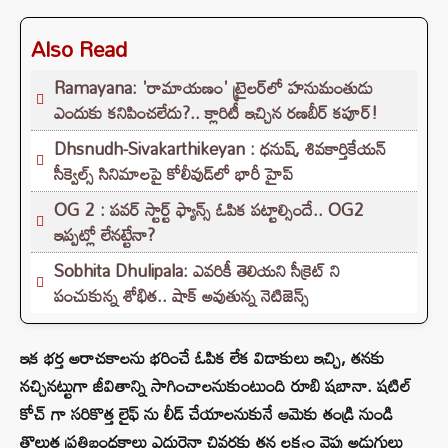
Also Read
Ramayana: 'రామాయణం' ట్రైలర్‌లో హనుమంతుడు
ఎందుకు కనిపించలేదు?.. క్లారిటీ ఇచ్చిన రణబీర్ కపూర్!
Dhsnudh-Sivakarthikeyan : ధనుష్, శివకార్తికేయన్
సీక్వెల్స్ సినిమాలపై కోలీవుడ్‌లో భారీ హైప్
OG 2 : పవర్ స్టార్ట్ ఫ్యాన్స్ ఓపిక పట్టాల్సిందే.. OG2
ఇప్పట్లో లేనట్టేనా?
Sobhita Dhulipala: ఎవరికీ తెలియని సీక్రెట్ ని
పంచుకున్న శోభిత.. షాక్ అవుతున్న నెటిజెన్స్
ఇక భర్త అరాచకాలను భరించే ఓపిక లేక విడాకులు ఇచ్చి, తనకు
నచ్చినట్టుగా జీవితాన్ని సాగించాలనుకుంటుంది రూబి షబానా. షటిల్‌
కోచ్ గా సరికొత్త లైఫ్‌ ను లీడ్ చేయాలనుకునే ఆమెకు తండ్రి నుండి
తొలుత ప్రతిబంధకాలు ఎదురైనా చివరకు తన లక్ష్యం వైపు అడుగులు