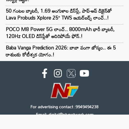
50 గంటల బ్యాటరీ, 1.69 అంగుళాల డిస్‌ప్లే, పాప్-అప్ డిజైన్‌తో
Lava Probuds Xplore 25° TWS ఇయర్‌బడ్స్ లాంచ్..!
POCO M8 Power 5G లాంచ్.. 8000mAh భారీ బ్యాటరీ,
120Hz OLED డిస్‌ప్లేతో అదిరిపోయే ఫోన్.!
Baba Vanga Prediction 2026: బాబా వంగా జోస్యం.. ఈ 5
రాశులకు కోటీశ్వర యోగం.!
For advertising contact :9949494238
Email: digital@ntvnetwork.com
Copyright © 2000 - 2026 - NTV