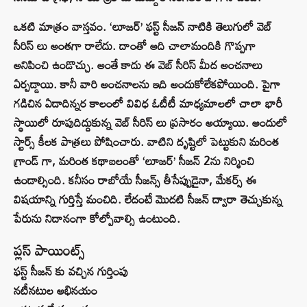
ఒకటి మాత్రం వాస్తవం. ‘లూజర్’ ఫస్ట్ సీజన్ నాటికి తెలుగులో వెబ్
సీరిస్ లు అంతగా రాలేదు. దాంతో అది చాలామందికి గొప్పగా
అనిపించి ఉండొచ్చు. అంతే కాదు ఈ వెబ్ సీరిస్ మీద అంచనాలు
ఏర్పడ్డాయి. కానీ వారి అంచనాలను ఇది అందుకోలేకపోయింది. పైగా
గడిచిన ఏడాదిన్నర కాలంలో వివిధ ఓటీటీ మాధ్యమాలలో చాలా భారీ
స్థాయిలో రూపుదిద్దుకున్న వెబ్ సీరిస్ లు ప్రసారం అయ్యాయి. అందులో
స్టార్స్ కీలక పాత్రలు పోషించారు. వాటిని దృష్టిలో పెట్టుకుని మరింత
గ్రాండ్ గా, మరింత కథాబలంతో ‘లూజర్’ సీజన్ 2ను నిర్మించి
ఉండాల్సింది. కనీసం రాబోయే సీజన్స్ తీసేప్పుడైనా, మేకర్స్ ఈ
విషయాన్ని గుర్తిస్తే మంచిది. లేదంటే మొదటి సీజన్ ద్వారా తెచ్చుకున్న
పేరును నిదానంగా కోల్పోవాల్సి ఉంటుంది.
ప్లస్ పాయింట్స్
ఫస్ట్ సీజన్ కు వచ్చిన గుర్తింపు
నటీనటుల అభినయం