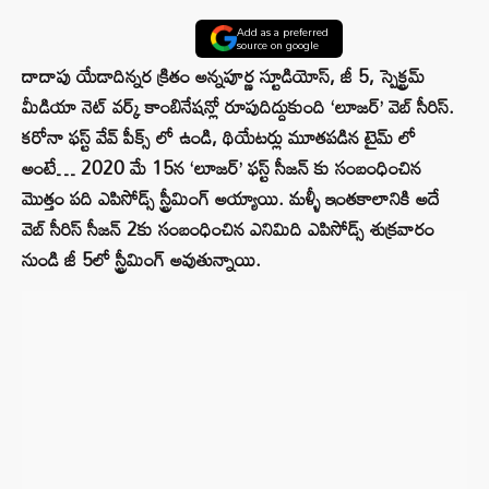
Add as a preferred
source on google
దాదాపు యేడాదిన్నర క్రితం అన్నపూర్ణ స్టూడియోస్, జీ 5, స్పెక్ట్రమ్
మీడియా నెట్ వర్క్ కాంబినేషన్లో రూపుదిద్దుకుంది ‘లూజర్’ వెబ్ సీరిస్.
కరోనా ఫస్ట్ వేవ్ పీక్స్ లో ఉండి, థియేటర్లు మూతపడిన టైమ్ లో
అంటే… 2020 మే 15న ‘లూజర్’ ఫస్ట్ సీజన్ కు సంబంధించిన
మొత్తం పది ఎపిసోడ్స్ స్ట్రీమింగ్ అయ్యాయి. మళ్ళీ ఇంతకాలానికి అదే
వెబ్ సీరిస్ సీజన్ 2కు సంబంధించిన ఎనిమిది ఎపిసోడ్స్ శుక్రవారం
నుండి జీ 5లో స్ట్రీమింగ్ అవుతున్నాయి.