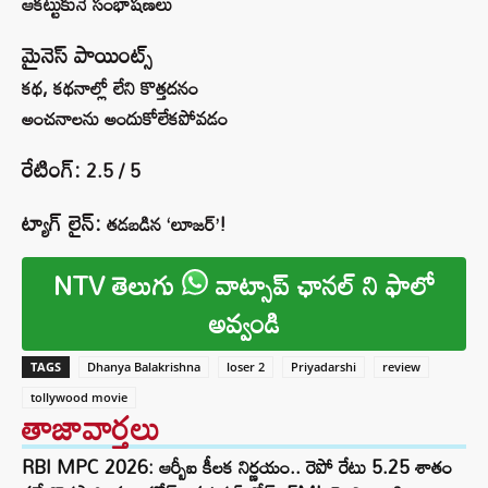
ఆకట్టుకునే సంభాషణలు
మైనెస్ పాయింట్స్
కథ, కథనాల్లో లేని కొత్తదనం
అంచనాలను అందుకోలేకపోవడం
రేటింగ్:
2.5 / 5
ట్యాగ్ లైన్:
తడబడిన ‘లూజర్’!
NTV తెలుగు
వాట్సాప్ ఛానల్ ని ఫాలో
అవ్వండి
TAGS
Dhanya Balakrishna
loser 2
Priyadarshi
review
tollywood movie
తాజావార్తలు
RBI MPC 2026: ఆర్బీఐ కీలక నిర్ణయం.. రెపో రేటు 5.25 శాతం