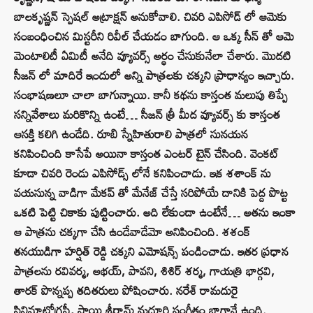
బాలకృష్ణన్ స్పెషల్ అట్రాక్షన్ అనుకోవాలి. చివరి ఎపిసోడ్ లో ఆమెకు
సంబంధించిన మిస్టరీని రివీల్ చేయడం బాగుంది. ఆ ఒక్క సీన్ తో ఆమె
మెంటాలిటీ ఏమిటీ అనేది వ్యూవర్స్ అర్థం చేసుకునేలా చేశారు. మొదటి
సీజన్ లో మాదిరే ఇందులో అన్ని పాత్రలకు చక్కని ప్రాధాన్యం ఇచ్చారు.
సంభాషణలూ చాలా బాగున్నాయి. కానీ కథను కాస్తంత మలుపు తిప్పే
సన్నివేశాలు మరికొన్ని ఉంటే… సీజన్ త్రీ మీద వ్యూవర్స్ కు కాస్తంత
ఆసక్తి కలిగి ఉండేది. రూబి స్నేహితురాలి పాత్రలో సునయన
కనిపించింది కాసేపే అయినా కాస్తంత ఎంటర్ టైన్ చేసింది. వెంకట్
కూడా చివరి రెండు ఎపిసోడ్స్ లోనే కనిపించాడు. ఇక శశాంక్ ను
వయసున్న వాడిగా మేకప్ తో మేనేజ్ చేస్తే సరిపోయే దానికి పెద్ద పొట్ట
ఒకటి పెట్టి చికాకు పుట్టించారు. అది లేకుండా ఉంటేనే… అతను ఇంకా
ఆ పాత్రను చక్కగా చేసి ఉండేవాడేమో అనిపించింది. శశంక్
తనయుడిగా హర్షిత్ రెడ్డి చక్కని ఎమోషన్స్ పండించాడు. ఇతర ప్రధాన
పాత్రలను రవివర్మ, అభయ్, పావని, శిశిర్ శర్మ, గాయత్రి భార్గవి,
తారక్ పొన్నప్ప తదితరులు పోషించారు. నరేశ్‌ రామదురై
సినిమాటోగ్రఫీ, సాయి శ్రీరామ్ మద్దూరి సంగీతం బాగానే ఉంది.