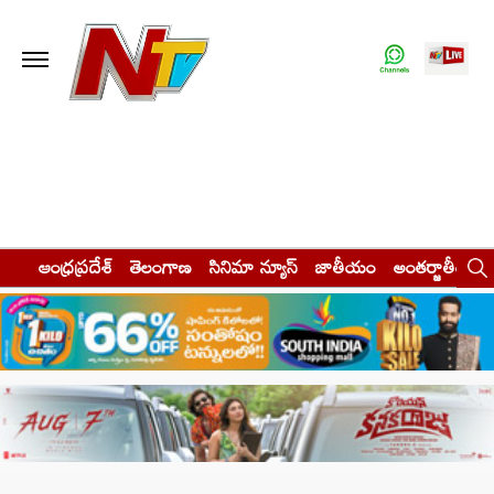
ఆంధ్రప్రదేశ్
తెలంగాణ
సినిమా న్యూస్
జాతీయం
అంతర్జాతీయం