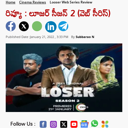
Home
Cinema Reviews
Looser Web Series Review
రివ్యూ : లూజర్ సీజన్ 2 (వెబ్ సీరిస్)
Published Date :January 21, 2022 ,
3:33 PM
By
Subbarao N
Follow Us :