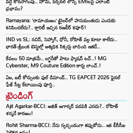
వద్దే కొనసాగింపు.. హోమ్, పర్సనల్ లోన్స్ EMIలపై ఎలాంటి
ప్రభావం?
Ramayana: ‘రామాయణం’ ట్రైలర్‌లో హనుమంతుడు ఎందుకు
కనిపించలేదు?.. క్లారిటీ ఇచ్చిన రణబీర్ కపూర్!
IND vs SL: సచిన్, సెహ్వాగ్, ధోనీ, రోహిత్‌ వల్ల కూడా కాలేదు..
భారత్-శ్రీలంక టెస్టుల్లో అత్యధిక సిక్సర్లు బాదింది ఇతడే..
కేవలం 50 మాత్రమే.. లగ్జరీతో పాటు ఫ్యాషన్ టచ్..! MG
Cyberster, M9 Couture Edition కార్లు లాంచ్.!
ఏఐ, ఐటీ కోర్సులకు ఫుల్ డిమాండ్.. TG EAPCET 2026 ఫైనల్
ఫేజ్ సీట్ల కేటాయింపు పూర్తి..
ట్రెండింగ్‌
Ajit Agarkar-BCCI: అజిత్ అగార్కర్ పదవికి ఎసరు?.. రోహిత్
శర్మనే కారణం!
Rohit Sharma-BCCI: నేను స్వచ్ఛందంగా తప్పుకోను.. ఇక బీసీసీఐ
సెలెక్టర్ల ఇష్టం!