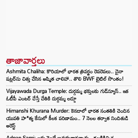
తాజావార్తలు
Ashmita Chaliha: కొరియాలో భారత త్రివర్ణం రెపరెపలు.. చైనా
షట్లర్‌ను చిత్తు చేసిన అష్మిత చాలిహా.. తొలి BWF టైటిల్ సొంతం!
Vijayawada Durga Temple: దుర్గమ్మ భక్తులకు గుడ్‌న్యూస్.. ఇక
ఓటీపీ ఎంటర్ చేస్తే చేతికి దుర్గమ్మ లడ్డూ
Himanshi Khurana Murder: కెనడాలో భారత సంతతికి చెందిన
యువతి హ*త్య కేసులో కీలక పరిణామం.. 7 నెలల తర్వాత నిందితుడి
అరెస్ట్
Adnan Sami: ఆరు నెలలే బ్రతుకుతానన్నారు.. తండ్రికిచ్చిన