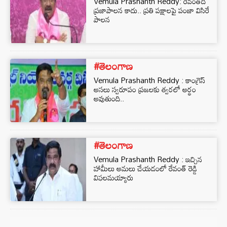
Vemula Prashanth Reddy: రేవంత్⁭ది
ప్రజాపాలన కాదు.. ప్రతి పక్షాలపై పంజా విసిరే
పాలన
#తెలంగాణ
Vemula Prashanth Reddy : కాంగ్రెస్
అసలు స్వరూపం ప్రజలకు త్వరలో అర్థం
అవుతుంది..
#తెలంగాణ
Vemula Prashanth Reddy : ఇచ్చిన
హామీలు అమలు చేయడంలో రేవంత్ రెడ్డి
విఫలమయ్యారు