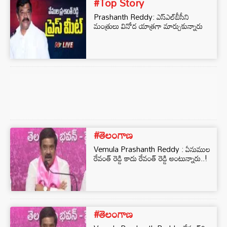
#Top Story
Prashanth Reddy: ఎస్‌ఎల్‌బీసీని
మంత్రులు వినోద యాత్రగా మార్చుకున్నారు
#తెలంగాణ
Vemula Prashanth Reddy : ఏనుముల
రేవంత్ రెడ్డి కాదు రేవంత్ రెడ్డి అంటున్నారు..!
#తెలంగాణ