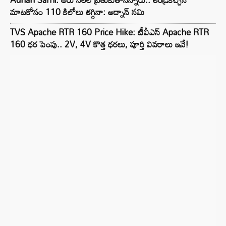
మాటకోసం 110 కిలోలు తగ్గినా: అద్నాన్ సమి
TVS Apache RTR 160 Price Hike: టీవీఎస్ Apache RTR
160 ధర పెంపు.. 2V, 4V కొత్త ధరలు, పూర్తి వివరాలు ఇవే!