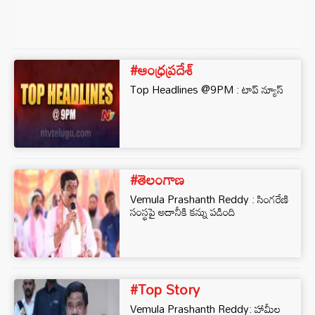
#ఆంధ్రప్రదేశ్
Top Headlines @9PM : టాప్ న్యూస్
#తెలంగాణ
Vemula Prashanth Reddy : సింగరేణి
సంస్థపై అదానీకి కన్ను పడింది
#Top Story
Vemula Prashanth Reddy: హామీల