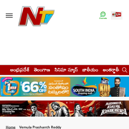
ఆంధ్రప్రదేశ్
తెలంగాణ
సినిమా న్యూస్
జాతీయం
అంతర్జాతీయం
Home
Vemula Prashanth Reddy