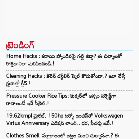
ట్రెండింగ్‌
Home Hacks : కడాయి హ్యాండిల్‌పై గట్టి జిడ్డా? ఈ చిట్కాలతో
కొత్తదానిలా మెరిపించండి.!
Cleaning Hacks : కిచెన్ డస్ట్‌బిన్ స్మెల్ కొడుతోందా.? ఇలా చేస్తే
క్షణాల్లో క్లీన్.!
Pressure Cooker Rice Tips: కుక్కర్‌లో అన్నం పర్ఫెక్ట్‌గా
రావాలంటే ఇదే సీక్రెట్.!
19.62kmpl మైలేజ్, 150hp టర్బో ఇంజిన్‌తో Volkswagen
Virtus Anniversary ఎడిషన్ లాంచ్.. ధర, ఫీచర్లు ఇవే.!
Clothes Smell: వర్షాకాలంలో బట్టల నుంచి దుర్వాసనా.? ఈ