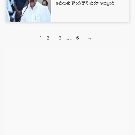
అమలుకు కౌంట్‌⁬డౌన్‌ షురూ అయ్యింది
1
2
3
…
6
→