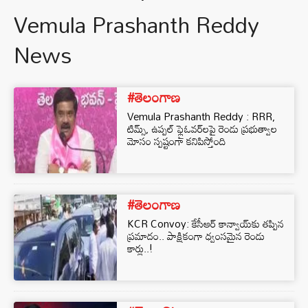
Vemula Prashanth Reddy
News
#తెలంగాణ
Vemula Prashanth Reddy : RRR,
టిమ్స్, ఉప్పల్ ఫ్లైఓవర్‌లపై రెండు ప్రభుత్వాల
మోసం స్పష్టంగా కనిపిస్తోంది
#తెలంగాణ
KCR Convoy: కేసీఆర్ కాన్వాయ్‌కు తప్పిన
ప్రమాదం.. పాక్షికంగా ధ్వంసమైన రెండు
కార్లు..!