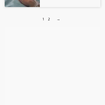
1
2
→