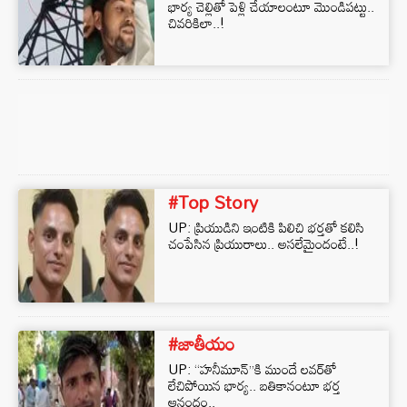
భార్య చెల్లితో పెళ్లి చేయాలంటూ మొండిపట్టు..
చివరికిలా..!
#Top Story
UP: ప్రియుడిని ఇంటికి పిలిచి భర్తతో కలిసి
చంపేసిన ప్రియురాలు.. అసలేమైందంటే..!
#జాతీయం
UP: “హనీమూన్‌”కి ముందే లవర్‌తో
లేచిపోయిన భార్య.. బతికానంటూ భర్త
ఆనందం..