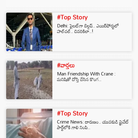
#Top Story
Delhi: పైలట్‌గా బిల్డప్.. ఎయిర్‌పోర్టులో
హల్‌చల్.. చివరికిలా..!
#వార్తలు
Man Friendship With Crane :
మనిషితో దోస్తి చేసిన కొంగ..
#Top Story
Crime News: దారుణం.. యువకుడి ప్రైవేట్‌
పార్ట్‌లోకి గాలి నింపి..