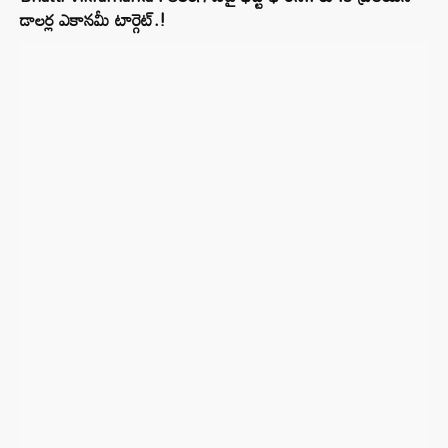
డాలర్ల ఎకానమీ టార్గెట్.!