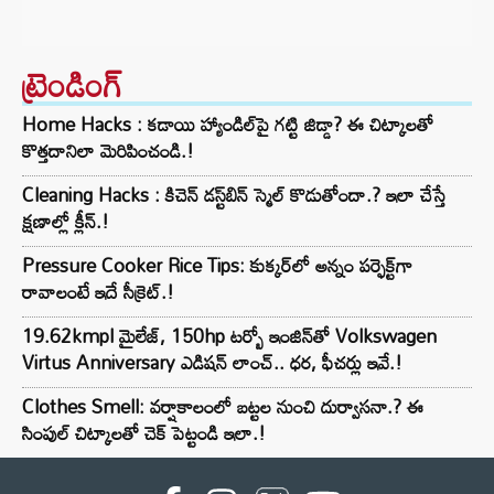
ట్రెండింగ్‌
Home Hacks : కడాయి హ్యాండిల్‌పై గట్టి జిడ్డా? ఈ చిట్కాలతో
కొత్తదానిలా మెరిపించండి.!
Cleaning Hacks : కిచెన్ డస్ట్‌బిన్ స్మెల్ కొడుతోందా.? ఇలా చేస్తే
క్షణాల్లో క్లీన్.!
Pressure Cooker Rice Tips: కుక్కర్‌లో అన్నం పర్ఫెక్ట్‌గా
రావాలంటే ఇదే సీక్రెట్.!
19.62kmpl మైలేజ్, 150hp టర్బో ఇంజిన్‌తో Volkswagen
Virtus Anniversary ఎడిషన్ లాంచ్.. ధర, ఫీచర్లు ఇవే.!
Clothes Smell: వర్షాకాలంలో బట్టల నుంచి దుర్వాసనా.? ఈ
సింపుల్ చిట్కాలతో చెక్ పెట్టండి ఇలా.!