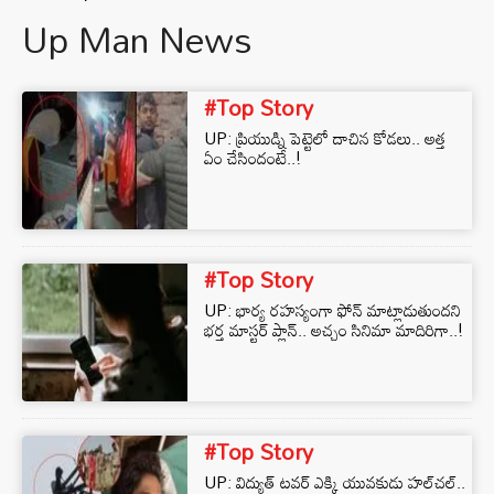
Up Man News
#Top Story
UP: ప్రియుడ్ని పెట్టెలో దాచిన కోడలు.. అత్త
ఏం చేసిందంటే..!
#Top Story
UP: భార్య రహస్యంగా ఫోన్ మాట్లాడుతుందని
భర్త మాస్టర్ ప్లాన్.. అచ్చం సినిమా మాదిరిగా..!
#Top Story
UP: విద్యుత్ టవర్ ఎక్కి యువకుడు హల్‌చల్..