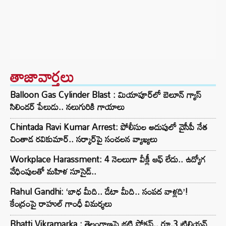
తాజావార్తలు
Balloon Gas Cylinder Blast : మియాపూర్‌లో బెలూన్ గ్యాస్
సిలిండర్ పేలుడు.. నలుగురికి గాయాలు
Chintada Ravi Kumar Arrest: పోలీసుల అదుపులో వైసీపీ నేత
చింతాడ రవికుమార్.. సర్కార్‌పై సంచలన వ్యాఖ్యలు
Workplace Harassment: 4 నెలలుగా వీక్లీ ఆఫ్ లేదు.. ఉద్యోగ
వేధింపులతో మహిళ సూసైడ్..
Rahul Gandhi: ‘బాధ మీది.. డేటా మీది.. సంపద వాళ్లది’!
కేంద్రంపై రాహుల్ గాంధీ విమర్శలు
Bhatti Vikramarka : తెలంగాణపై భట్టి ఫోకస్.. రూ.3 ట్రిలియన్‌