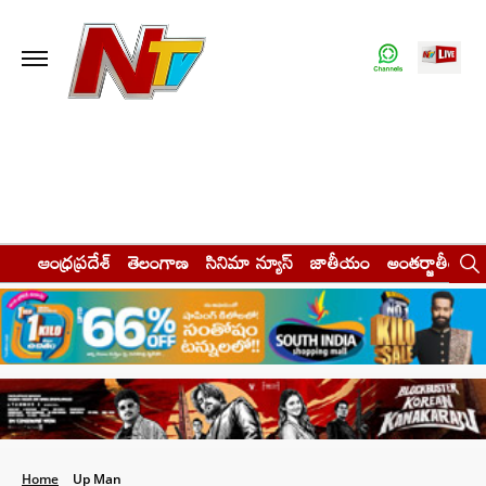
ఆంధ్రప్రదేశ్
తెలంగాణ
సినిమా న్యూస్
జాతీయం
అంతర్జాతీయం
Home
Up Man