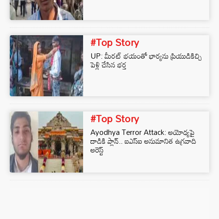
#Top Story
UP: మీరట్ భయంతో భార్యను ప్రియుడికిచ్చి
పెళ్లి చేసిన భర్త
#Top Story
Ayodhya Terror Attack: అయోధ్యపై
దాడికి ప్లాన్.. ఐఎస్ఐ అనుమానిత ఉగ్రవాది
అరెస్ట్