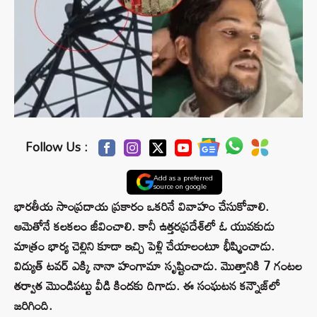
Follow Us :
Add as a preferred
source on google
భారతీయ సాంప్రదాయ ప్రకారం ఒకరినే వివాహం చేసుకోవాలి.
ఆమెతోనే కలకలం జీవించాలి. కానీ ఉత్తరప్రదేశ్‌లో ఓ యువకుడు
మాత్రం భార్య చెల్లిని కూడా ఇచ్చి పెళ్లి చేయాలంటూ భీష్మించాడు.
విద్యుత్ టవర్ ఎక్కి నానా హంగామా సృష్టించాడు. మొత్తానికి 7 గంటల
తర్వాత మొండిపట్టు వీడి కిందకు దిగాడు. ఈ సంఘటన కన్నౌజ్‌లో
జరిగింది.