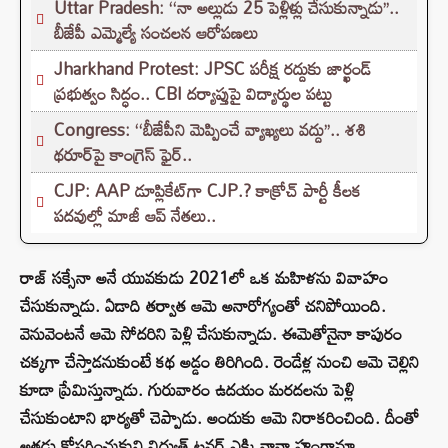
Uttar Pradesh: ‘‘నా అల్లుడు 25 పెళ్లిళ్లు చేసుకున్నాడు’’..
బీజేపీ ఎమ్మెల్యే సంచలన ఆరోపణలు
Jharkhand Protest: JPSC పరీక్ష రద్దుకు జార్ఖండ్
ప్రభుత్వం సిద్ధం.. CBI దర్యాప్తుపై విద్యార్థుల పట్టు
Congress: ‘‘బీజేపీని మెప్పించే వ్యాఖ్యలు వద్దు’’.. శశి
థరూర్‌పై కాంగ్రెస్ ఫైర్..
CJP: AAP డూప్లికేట్‌గా CJP.? కాక్రోచ్ పార్టీ కీలక
పదవుల్లో మాజీ ఆప్ నేతలు..
రాజ్‌ సక్సేనా అనే యువకుడు 2021లో ఒక మహిళను వివాహం
చేసుకున్నాడు. ఏడాది తర్వాత ఆమె అనారోగ్యంతో చనిపోయింది.
వెనువెంటనే ఆమె సోదరిని పెళ్లి చేసుకున్నాడు. ఈమెతోనైనా కాపురం
చక్కగా చేస్తాడనుకుంటే కథ అడ్డం తిరిగింది. రెండేళ్ల నుంచి ఆమె చెల్లిని
కూడా ప్రేమిస్తున్నాడు. గురువారం ఉదయం మరదలను పెళ్లి
చేసుకుంటాని భార్యతో చెప్పాడు. అందుకు ఆమె నిరాకరించింది. దీంతో
అతడు కోపగించుకుని విద్యుత్ టవర్ ఎక్కి నానా హంగామా