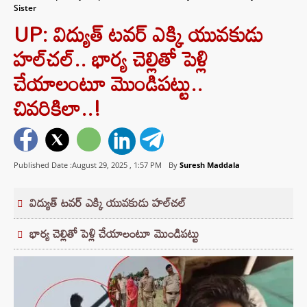
Sister
UP: విద్యుత్ టవర్ ఎక్కి యువకుడు
హల్‌చల్.. భార్య చెల్లితో పెళ్లి
చేయాలంటూ మొండిపట్టు..
చివరికిలా..!
Published Date :August 29, 2025 ,
1:57 PM
By
Suresh Maddala
విద్యుత్ టవర్ ఎక్కి యువకుడు హల్‌చల్
భార్య చెల్లితో పెళ్లి చేయాలంటూ మొండిపట్టు