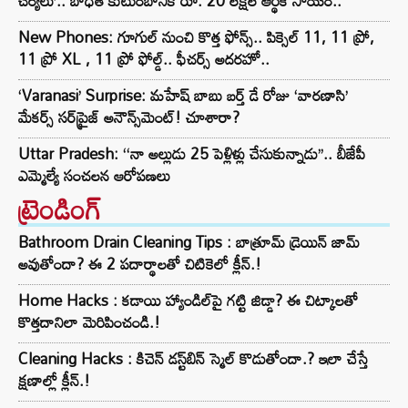
చర్యలు’.. బాధిత కుటుంబానికి రూ. 20 లక్షల ఆర్థిక సాయం..
New Phones: గూగుల్ నుంచి కొత్త ఫోన్స్.. పిక్సెల్ 11, 11 ప్రో,
11 ప్రో XL , 11 ప్రో ఫోల్డ్.. ఫీచర్స్ అదరహో..
‘Varanasi’ Surprise: మహేష్ బాబు బర్త్ డే రోజు ‘వారణాసి’
మేకర్స్ సర్‌ప్రైజ్ అనౌన్స్‌మెంట్! చూశారా?
Uttar Pradesh: ‘‘నా అల్లుడు 25 పెళ్లిళ్లు చేసుకున్నాడు’’.. బీజేపీ
ఎమ్మెల్యే సంచలన ఆరోపణలు
ట్రెండింగ్‌
Bathroom Drain Cleaning Tips : బాత్రూమ్ డ్రెయిన్ జామ్
అవుతోందా? ఈ 2 పదార్థాలతో చిటికెలో క్లీన్.!
Home Hacks : కడాయి హ్యాండిల్‌పై గట్టి జిడ్డా? ఈ చిట్కాలతో
కొత్తదానిలా మెరిపించండి.!
Cleaning Hacks : కిచెన్ డస్ట్‌బిన్ స్మెల్ కొడుతోందా.? ఇలా చేస్తే
క్షణాల్లో క్లీన్.!