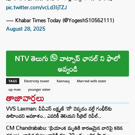
pic.twitter.com/vcLd3IjTZJ
— Khabar Times Today (@YogeshS10562111)
August 28, 2025
NTV తెలుగు
వాట్సాప్ ఛానల్ ని ఫాలో
అవ్వండి
TAGS
Electricity tower
Kannauj
Married wife sister
up man
younger sister
తాజావార్తలు
VVS Laxman: వీవీఎస్ లక్ష్మణ్ ‘నో’ చెప్పడం వల్లే గంభీర్‌కు
ఊహించని అవకాశం.. ఎవరికీ తెలియని సీక్రెట్ రివీల్..
CM Chandrababu: ‘ప్రియాంక మృతికి కారణమైన వారిపై కఠిన