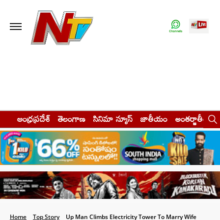
ఆంధ్రప్రదేశ్
తెలంగాణ
సినిమా న్యూస్
జాతీయం
అంతర్జాతీయం
Home
Top Story
Up Man Climbs Electricity Tower To Marry Wife