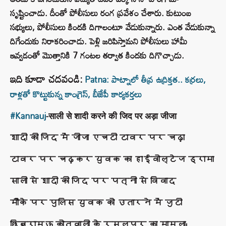
సృష్టించాడు. దీంతో పోలీసులు రంగ ప్రవేశం చేశారు. కుటుంబ
సభ్యులు, పోలీసులు కిందకి దిగాలంటూ వేడుకున్నారు. ఎంత వేడుకున్నా
దిగేందుకు నిరాకరించాడు. పెళ్లి జరిపిస్తామని పోలీసులు హామీ
ఇవ్వడంతో మొత్తానికి 7 గంటల తర్వాత కిందకు దిగొచ్చాడు.
ఇది కూడా చదవండి:
Patna: పాట్నాలో తీవ్ర ఉద్రిక్తత.. కర్రలు,
రాళ్లతో కొట్టుకున్న కాంగ్రెస్, బీజేపీ కార్యకర్తలు
#Kannauj
-साली से शादी करने की जिद पर अड़ा जीजा
शादी की जिद में जीजा एचटी टावर पर चढ़ा
टावर पर चढ़कर युवक का हाईवोल्टेज ड्रामा
साली से शादी की जिद पर पत्नी से विवाद
मौके पर पुलिस युवक को उतारने में जुटी
छिबरामऊ कोतवाली के रसूलपुर का मामला।