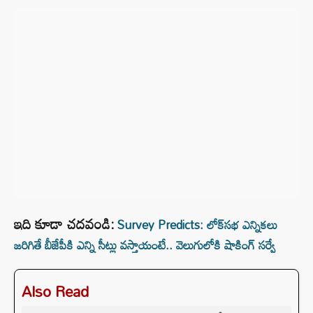
ఇది కూడా చదవండి:
Survey Predicts: లోక్‌సభ ఎన్నికలు
జరిగితే బీజేపీకి ఎన్ని సీట్లు వస్తాయంటే.. వెలుగులోకి షాకింగ్ సర్వే
Also Read