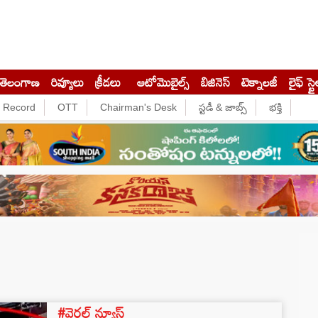
తెలంగాణ
రివ్యూలు
క్రీడలు
ఆటోమొబైల్స్
బిజినెస్‌
టెక్నాలజీ
లైఫ్ స్టై
e Record
OTT
Chairman's Desk
స్టడీ & జాబ్స్
భక్తి
#వైరల్ న్యూస్