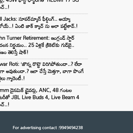
చ్..!
l Jacks: సూపర్‌మ్యాన్ ఫీల్డింగ్.. అయ్యా
ోయ్..! ఏంటి జాక్ క్యాచ్ ను అలా పట్టేశావ్.!
n Turner Retirement: ఇంగ్లండ్ స్టార్
లన నిర్ణయం.. 25 ఏళ్లకే క్రికెట్‌కు గుడ్‌బై..
ణం తెలిస్తే షాక్!
ar Roti: ‘జొన్న రొట్టె’ విరిగిపోతుందా..? లేదా
టిగా అవుతుందా.? ఇలా చేస్తే మెత్తగా, బాగా పొంగే
టెలు గ్యారెంటీ.!
mm డైనమిక్ డ్రైవర్లు, ANC, 48 గంటల
యాటరీతో JBL Live Buds 4, Live Beam 4
చ్..!
For advertising contact :9949494238