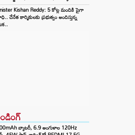
ister Kishan Reddy: 5 కోట్ల మందికి పైగా
ధి.. చేనేత కార్మికులకు ప్రభుత్వం అందిస్తున్న
ుక..
రెండింగ్‌
00mAh బ్యాటరీ, 6.9 అంగుళాల 120Hz
్‌ప్లే, 45W ఫాస్ట్ ఛార్జింగ్‌తో REDMI 17 5G