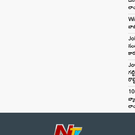
లాం
Wil
బాబ
Joh
సంచ
కార
Jow
గట్
రొట్
10
బ్
లాం