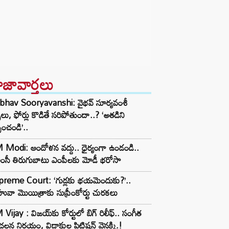
ాజావార్తలు
ibhav Sooryavanshi: వైభవ్ సూర్యవంశీ
్స్‌లు, ఫోర్లు కొడితే సరిపోతుందా..? ‘అతడిని
పించండి’..
Modi: ఆందోళన వద్దు.. ధైర్యంగా ఉండండి..
ంసీ తిరుగుబాటు ఎంపీలకు మోడీ భరోసా
preme Court: ‘గుడ్లకు భయమెందుకు?’..
వా మొయిత్రాకు సుప్రీంకోర్టు చురకలు
Vijay : విజయ్‌కు కోర్టులో బిగ్ రిలీఫ్.. సంగీత
లన నిర్ణయం, విడాకుల పిటిషన్ వెనక్కి.!