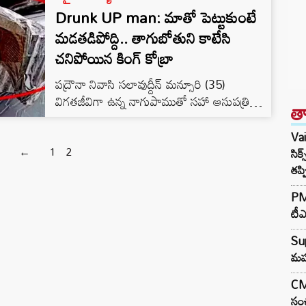
Drunk UP man: మాతో పెట్టుకుంటే
మడతడిపోద్ది.. తాగుబోతుని కాటేసి
చనిపోయిన కింగ్‌ కోబ్రా
పద్రౌనా నివాసి సలావుద్దీన్ మన్సూరి (35)
విగతజీవిగా ఉన్న నాగుపాముతో సహా ఆసుపత్రిలోని
త
అత్యవసర వార్డులోకి ప్రవేశించాడు. దీంతో అక్కడి
వైద్యులు ఒక్కసారిగా షాక్‌కు గురయ్యారు.పాముతో
Va
పాటు వెళ్లిన సలావుద్దీన్.. పాము కాటువేయడంతో
←
1
2
సిక
చనిపోయిందని వైద్యులకు తెలిపాడు.
తప్
PM 
టీఎ
Su
మహు
CM 
సంచ