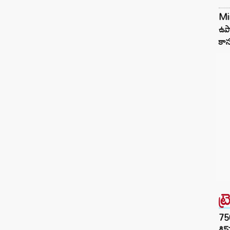
Min
ఉపా
కాన
ట్
75
డిస