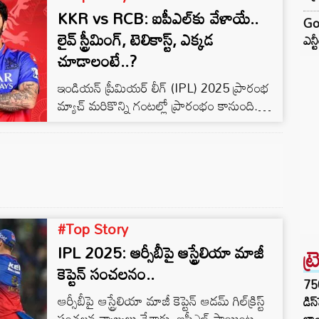
KKR vs RCB: ఐపీఎల్‌కు వేళాయే..
ఉత్సాహాన్ని క్షీణింపజేస్తోంది. గత రెండు రోజులుగా
God
కోల్‌కతాలో ఆరెంజ్ అలర్ట్ అమలులో ఉంది.
లైవ్ స్ట్రీమింగ్, టెలికాస్ట్, ఎక్కడ
ఎన్
బంగాళాఖాతంలో ఏర్పడిన యాంటీ సైక్లోనిక్ ప్రసరణ
చూడాలంటే..?
కారణంగా మార్చి 22 వరకు కోల్‌కతాలో
ఇండియన్ ప్రీమియర్ లీగ్ (IPL) 2025 ప్రారంభ
ఉరుములు, మెరుపులతో కూడిన వర్షాలు
మ్యాచ్ మరికొన్ని గంటల్లో ప్రారంభం కానుంది.
కురుస్తాయని భారత వాతావరణ శాఖ…
కోల్‌కతాలోని ఈడెన్ గార్డెన్స్‌లో సాయంత్రం 7.30
గం.కు ప్రారంభం కానుంది. ఈ మ్యాచ్‌లో కోల్‌కతా
నైట్ రైడర్స్ (KKR), రాయల్ ఛాలెంజర్స్ బెంగళూరు
(RCB) జట్లు తలపడనున్నాయి.
#Top Story
IPL 2025: ఆర్సీబీపై ఆస్ట్రేలియా మాజీ
ట్
కెప్టెన్ సంచలనం..
75
ఆర్సీబీపై ఆస్ట్రేలియా మాజీ కెప్టెన్ ఆడమ్ గిల్‌క్రిస్ట్
డిస
సంచలన వ్యాఖ్యలు చేశారు. ఐపీఎల్ పాయింట్ల
లాం