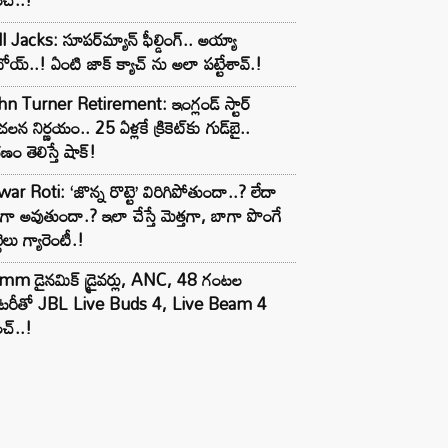
l Jacks: సూపర్‌మ్యాన్ ఫీల్డింగ్.. అయ్యా
ోయ్..! ఏంటి జాక్ క్యాచ్ ను అలా పట్టేశావ్.!
n Turner Retirement: ఇంగ్లండ్ స్టార్
లన నిర్ణయం.. 25 ఏళ్లకే క్రికెట్‌కు గుడ్‌బై..
ణం తెలిస్తే షాక్!
ar Roti: ‘జొన్న రొట్టె’ విరిగిపోతుందా..? లేదా
టిగా అవుతుందా.? ఇలా చేస్తే మెత్తగా, బాగా పొంగే
టెలు గ్యారెంటీ.!
mm డైనమిక్ డ్రైవర్లు, ANC, 48 గంటల
యాటరీతో JBL Live Buds 4, Live Beam 4
చ్..!