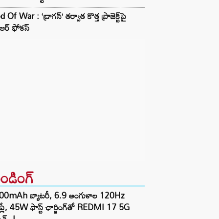
 Of War : ‘డ్రాగన్’ తర్వాత కొత్త ప్రాజెక్ట్‌పై
టీఆర్ ఫోకస్
రెండింగ్‌
00mAh బ్యాటరీ, 6.9 అంగుళాల 120Hz
్‌ప్లే, 45W ఫాస్ట్ ఛార్జింగ్‌తో REDMI 17 5G
చ్..!