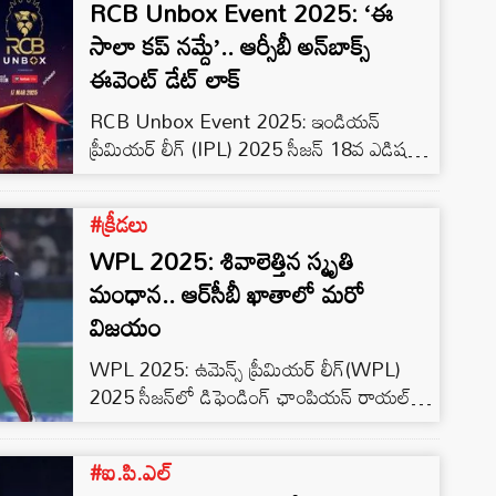
RCB Unbox Event 2025: ‘ఈ
సాలా కప్ నమ్దే’.. ఆర్సీబీ అన్‌బాక్స్
ఈవెంట్ డేట్ లాక్
RCB Unbox Event 2025: ఇండియన్
ప్రీమియర్ లీగ్ (IPL) 2025 సీజన్ 18వ ఎడిషన్
గా జరగనుంది. క్రికెట్ ప్రేమికులు ఎంతో ఆతృతగా
ఎదురుచూస్తున్న ఈ సీజన్ మార్చి 23 నుండి
#క్రీడలు
ప్రారంభం కానుంది. ప్రతి సారి లాగా ఈ సారి కూడా
WPL 2025: శివాలెత్తిన స్మృతి
ఐపీఎల్ లోని అన్ని జట్లు తమ జట్లను
మెరుగుపరుచుకోవడానికి, కొత్త క్రీడాకారులను
మంధాన.. ఆర్‌సీబీ ఖాతాలో మరో
తీసుకోని కప్ గెలిచేందుకు సిద్ధమయ్యాయి. ఈ
విజయం
క్రమంలో రాయల్ ఛాలెంజర్స్ బెంగళూరు (RCB)
WPL 2025: ఉమెన్స్ ప్రీమియర్ లీగ్(WPL)
జట్టు తన ఫ్యాన్స్ కోసం…
2025 సీజన్‌లో డిఫెండింగ్ ఛాంపియన్ రాయల్
ఛాలెంజర్స్ బెంగళూరు(RCB) జోరు
కొనసాగుతోంది. తొలి మ్యాచ్‌లో భారీ లక్ష్యాన్ని
#ఐ.పి.ఎల్
ఛేదించి సంచలన విజయం సాధించిన ఆర్‌సీబీ, రెండో