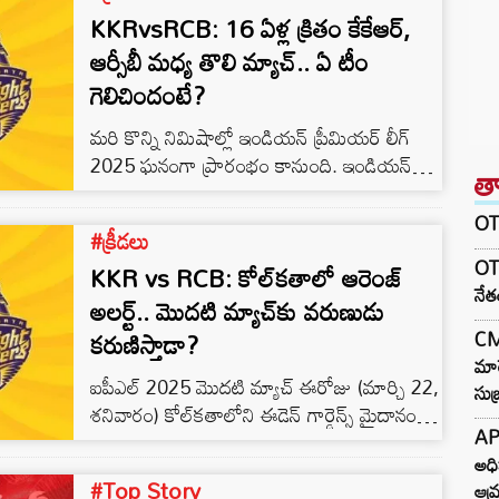
KKRvsRCB: 16 ఏళ్ల క్రితం కేకేఆర్‌,
ఆర్సీబీ మధ్య తొలి మ్యాచ్‌.. ఏ టీం
గెలిచిందంటే?
మరి కొన్ని నిమిషాల్లో ఇండియన్ ప్రీమియర్ లీగ్
2025 ఘనంగా ప్రారంభం కానుంది. ఇండియన్
త
ప్రీమియర్ లీగ్ చరిత్రలో కోల్‌కతా నైట్ రైడర్స్,
రాయల్ ఛాలెంజర్స్ బెంగళూరు మధ్య ప్రారంభ
OTR
#క్రీడలు
మ్యాచ్ జరగడం ఇది రెండోసారి. టోర్నమెంట్
OT
KKR vs RCB: కోల్‌కతాలో ఆరెంజ్
మొదటి సీజన్‌ 2008లో ఈ రెండు జట్లు
నే
తలపడ్డాయి. అప్పుడు కేకేఆర్ భారీ తేడాతో గెలిచింది.
అలర్ట్.. మొదటి మ్యాచ్‌కు వరుణుడు
2008 ఐపీఎల్ తొలి మ్యాచ్‌లో బ్రెండన్ మెకల్లమ్
కరుణిస్తాడా?
CM 
కేకేఆర్ తరఫున 158 పరుగుల తుఫాను ఇన్నింగ్స్
మార
ఐపీఎల్ 2025 మొదటి మ్యాచ్ ఈరోజు (మార్చి 22,
ఆడాడు.
సుబ
శనివారం) కోల్‌కతాలోని ఈడెన్ గార్డెన్స్ మైదానంలో
AP
జరగనుంది. 18వ సీజన్.. కోల్‌కతా నైట్ రైడర్స్ vs
అధి
రాయల్ ఛాలెంజర్స్ బెంగళూరు మ్యాచ్‌తో
#Top Story
ఆమ్
ప్రారంభమవుతుంది. అయితే.. వర్షం అభిమానుల