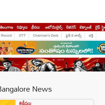
తెలంగాణ
రివ్యూలు
క్రీడలు
ఆటోమొబైల్స్
బిజినెస్‌
టెక్నాలజీ
లైఫ్ స్టై
e Record
OTT
Chairman's Desk
స్టడీ & జాబ్స్
భక్తి
 Bangalore News
#క్రీడలు