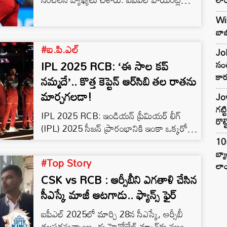
పట్టికలో ఆర్సీబీ ఈసారి అట్టడుగున నిలుస్తుందని
Wil
జోస్యం చెప్పారు. ఆర్సీబీ అంటే తనకేమీ ద్వేషం
బాబ
లేదని.. కోహ్లీకి కూడా తానెప్పుడూ వ్యతిరేకం
#ఐ.పి.ఎల్
కాదన్నారు.
Joh
IPL 2025 RCB: ‘ఈ సాల కప్
సంచ
కార
నమ్మదే’.. కొత్త కెప్టెన్ ఆర్‌సిబి తల రాతను
మార్చగలడా!
Jow
గట్
IPL 2025 RCB: ఇండియన్ ప్రీమియర్ లీగ్
రొట్
(IPL) 2025 సీజన్ ప్రారంభానికి ఇంకా ఒక్కరోజే
ఉంది. ఈసారి కూడా రాయల్ ఛాలెంజర్స్
10
బెంగళూరు (RCB) ఫ్యాన్స్ తమ టీమ్ ట్రోఫీ
బ్
#Top Story
విజయం కోసం ఆసక్తిగా ఎదురు చూస్తున్నారు. ప్రతి
లాం
CSK vs RCB : ఆర్సీబీని ఎగతాళి చేసిన
సీజన్‌లో మాదిరిగా ఈ సీజన్‌లో కూడా ఆర్‌సిబి
జట్టుకు మద్దతుగా నిలిచేందుకు ఫ్యాన్స్
సీఎస్కే మాజీ ఆటగాడు.. ఫ్యాన్స్ ఫైర్
సిద్ధమయ్యారు. ఇకపోతే, ఈసారి ఆర్‌సీబీ కొత్త కెప్టెన్
ఐపీఎల్ 2025లో మార్చి 28న సీఎస్కే, ఆర్సీబీ
రజత్ పటీదార్ నాయకత్వంలో తన ప్రస్థానం మొదలు
తలపడనున్నాయి. ఈ హైవోల్టేజ్ మ్యాచ్‌కు ముందు