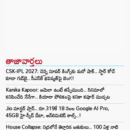
తాజావార్తలు
CSK-IPL 2027: చెన్నై సూపర్ కింగ్స్‌కు మరో షాక్.. స్టార్ కోచ్
కూడా గుడ్‌బై.. సీఎస్‌కే భవిష్యత్‌పై బెంగ!
Kanika Kapoor: ఆమెలా ఉంటే తప్పేముంది.. సినిమాలో
కనిపించేది నేనేగా.. కియారా పోలికలపై కనికా కపూర్ ముచ్చట
Jio మాస్టర్ ప్లాన్.. రూ.319కే 18 నెలల Google AI Pro,
45GB హై-స్పీడ్ డేటా, అన్⁭లిమిటెడ్ కాల్స్..!
House Collapse: నిద్రలోనే తెల్లారిన బతుకులు.. 100 ఏళ్ల నాటి