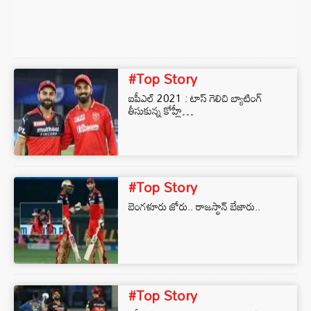
#Top Story
ఐపీఎల్ 2021 : టాస్ గెలిచి బ్యాటింగ్
తీసుకున్న కోహ్లీ…
#Top Story
బెంగళూరు జోరు.. రాజస్థాన్‌ బేజారు..
#Top Story