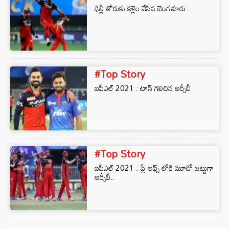
ఢిల్లీ జోరుకు కళ్లెం వేసిన బెంగళూరు..
#Top Story
ఐపీఎల్ 2021 : టాస్ గెలిచిన ఆర్సీబీ
#Top Story
ఐపీఎల్ 2021 : ప్లే ఆఫ్స్ లోకి మూడో జట్టుగా
ఆర్సీబీ..