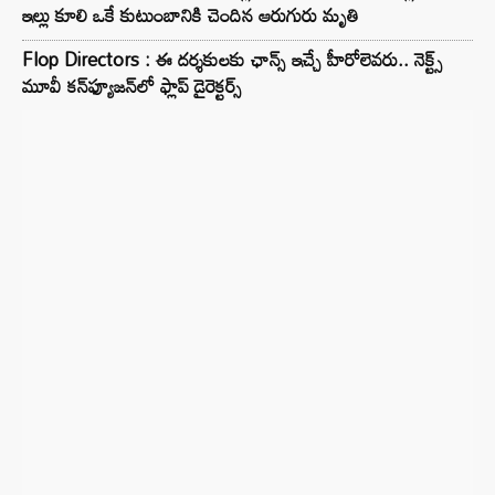
ఇల్లు కూలి ఒకే కుటుంబానికి చెందిన ఆరుగురు మృతి
Flop Directors : ఈ దర్శకులకు ఛాన్స్ ఇచ్చే హీరోలెవరు.. నెక్ట్స్‌
మూవీ కన్‌ఫ్యూజన్‌లో ఫ్లాప్‌ డైరెక్టర్స్‌