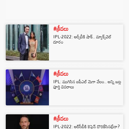
#క్రీడలు
IPL-2022: ఆర్సీబీకి షాక్.. మ్యాక్స్‌వెల్
దూరం
#క్రీడలు
IPL: ముగిసిన ఐపీఎల్ మెగా వేలం.. అన్ని జట్ల
పూర్తి వివరాలు
#క్రీడలు
IPL-2022: ఆర్‌సీబీకి కెప్టెన్ దొరికేసినట్లేనా?