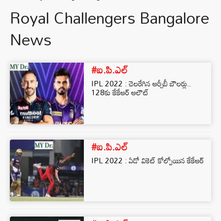
Royal Challengers Bangalore
News
#ఐ.పి.ఎల్
IPL 2022 : చెలరేగిన ఆర్సీబీ బౌలర్లు..
128కు కేకేఆర్‌ ఆలౌట్‌
#ఐ.పి.ఎల్
IPL 2022 : ఏడో వికెట్‌ కోల్పోయిన కేకేఆర్‌