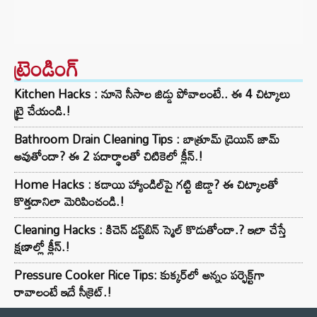
ట్రెండింగ్‌
Kitchen Hacks : నూనె సీసాల జిడ్డు పోవాలంటే.. ఈ 4 చిట్కాలు
ట్రై చేయండి.!
Bathroom Drain Cleaning Tips : బాత్రూమ్ డ్రెయిన్ జామ్
అవుతోందా? ఈ 2 పదార్థాలతో చిటికెలో క్లీన్.!
Home Hacks : కడాయి హ్యాండిల్‌పై గట్టి జిడ్డా? ఈ చిట్కాలతో
కొత్తదానిలా మెరిపించండి.!
Cleaning Hacks : కిచెన్ డస్ట్‌బిన్ స్మెల్ కొడుతోందా.? ఇలా చేస్తే
క్షణాల్లో క్లీన్.!
Pressure Cooker Rice Tips: కుక్కర్‌లో అన్నం పర్ఫెక్ట్‌గా
రావాలంటే ఇదే సీక్రెట్.!