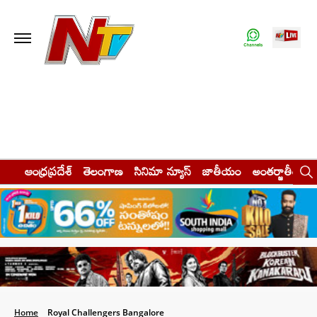
ఆంధ్రప్రదేశ్
తెలంగాణ
సినిమా న్యూస్
జాతీయం
అంతర్జాతీయం
Home
Royal Challengers Bangalore