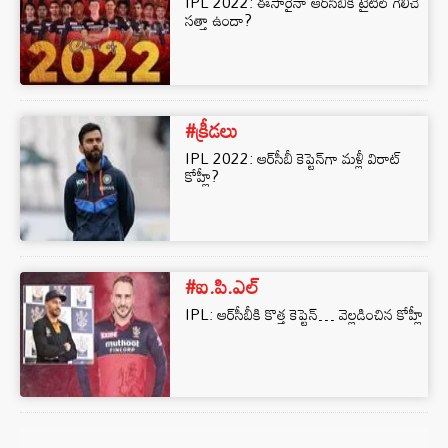
IPL 2022: ఈసారైనా ఆర్‌సీబీకి టైటిల్ గెలిచే
సత్తా ఉందా?
#క్రీడలు
IPL 2022: ఆర్‌సీబీ కెప్టెన్‌గా మళ్లీ విరాట్
కోహ్లీ?
#ఐ.పి.ఎల్
IPL: ఆర్‌సీబీకి కొత్త కెప్టెన్‌… వెల్లడించిన కోహ్లీ