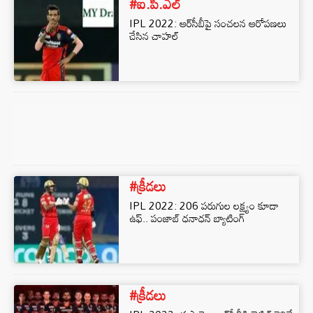
#ఐ.పి.ఎల్
IPL 2022: ఆర్‌సీబీపై సంచలన ఆరోపణలు
చేసిన చాహల్
#క్రీడలు
IPL 2022: 206 పరుగుల లక్ష్యం కూడా
ఉఫ్.. పంజాబ్ ధనాధన్ బ్యాటింగ్
#క్రీడలు