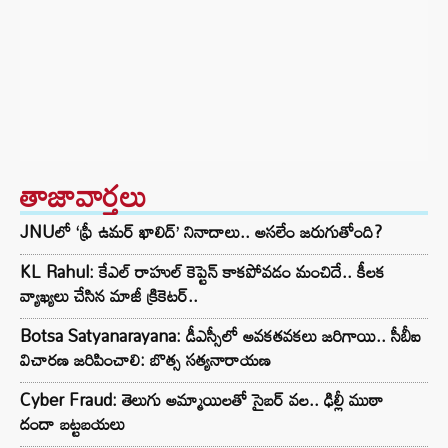
తాజావార్తలు
JNUలో ‘ఫ్రీ ఉమర్ ఖాలిద్’ నినాదాలు.. అసలేం జరుగుతోంది?
KL Rahul: కేఎల్ రాహుల్ కెప్టెన్ కాకపోవడం మంచిదే.. కీలక
వ్యాఖ్యలు చేసిన మాజీ క్రికెటర్..
Botsa Satyanarayana: డీఎస్సీలో అవకతవకలు జరిగాయి.. సీబీఐ
విచారణ జరిపించాలి: బొత్స సత్యనారాయణ
Cyber Fraud: తెలుగు అమ్మాయిలతో సైబర్ వల.. ఢిల్లీ ముఠా
దందా బట్టబయలు