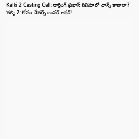
Kalki 2 Casting Call: డార్లింగ్ ప్రభాస్ సినిమాలో ఛాన్స్ కావాలా?
‘కల్కి 2’ కోసం మేకర్స్‌ బంపర్ ఆఫర్!