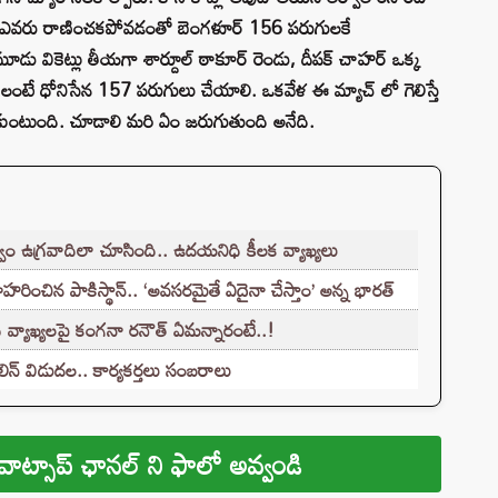
స్మెన్స్ ఎవరు రాణించకపోవడంతో బెంగళూర్ 156 పరుగులకే
ో మూడు వికెట్లు తీయగా శార్దూల్ ఠాకూర్ రెండు, దీపక్ చాహర్ ఒక్క
ాలంటే ధోనిసేన 157 పరుగులు చేయాలి. ఒకవేళ ఈ మ్యాచ్ లో గెలిస్తే
చేరుకుంటుంది. చూడాలి మరి ఏం జరుగుతుంది అనేది.
ం ఉగ్రవాదిలా చూసింది.. ఉదయనిధి కీలక వ్యాఖ్యలు
హరించిన పాకిస్థాన్.. ‘అవసరమైతే ఏదైనా చేస్తాం’ అన్న భారత్
వ్యాఖ్యలపై కంగనా రనౌత్ ఏమన్నారంటే..!
న్ విడుదల.. కార్యకర్తలు సంబరాలు
వాట్సాప్ ఛానల్ ని ఫాలో అవ్వండి