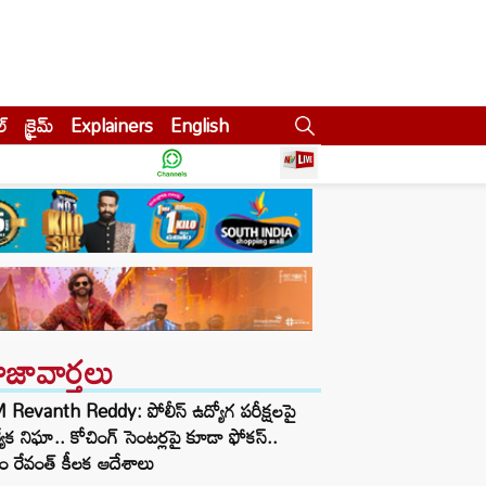
ల్
క్రైమ్
Explainers
English
ాజావార్తలు
Revanth Reddy: పోలీస్ ఉద్యోగ పరీక్షలపై
త్యేక నిఘా.. కోచింగ్ సెంటర్లపై కూడా ఫోకస్..
ం రేవంత్ కీలక ఆదేశాలు