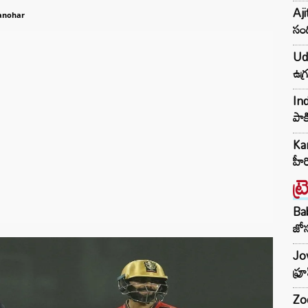
Aji
anohar
సంద
Udh
ఉగ్
Ind
పాక
Kar
హీ
ట్
Ba
జోస
Jow
ఫ్ర
Zod