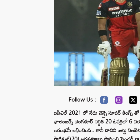
Follow Us :
ఐపీఎల్ 2021 లో నేడు చెన్నై సూపర్ కింగ్స్ త
ఛాలెంజర్స్ బెంగళూర్ నిర్ణిత 20 ఓవర్లలో 6 విక
ఆరంభమే లభించింది.. కానీ దానిని జట్టు నిలబెట
పాడిక్కల్(70) అర్ధశతకాలు సాధించి సెంచరీ భా