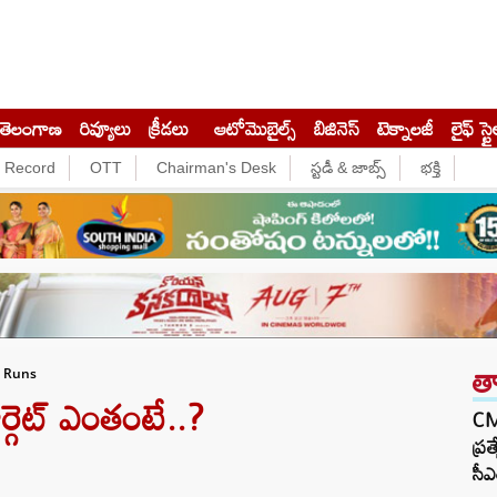
తెలంగాణ
రివ్యూలు
క్రీడలు
ఆటోమొబైల్స్
బిజినెస్‌
టెక్నాలజీ
లైఫ్ స్టై
e Record
OTT
Chairman's Desk
స్టడీ & జాబ్స్
భక్తి
త
6 Runs
ర్గెట్ ఎంతంటే..?
CM 
ప్ర
సీఎ