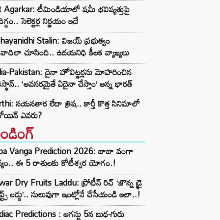
t Agarkar: టీమిండియాలో షమీ భవిష్యత్తుపై
ిగ్ధం.. సెలెక్టర్ల నిర్ణయం ఇదే
ayanidhi Stalin: విజయ్ ప్రభుత్వం
రవాదిలా చూసింది.. ఉదయనిధి కీలక వ్యాఖ్యలు
ia-Pakistan: చైనా హోవిట్జర్లను మోహరించిన
ిస్థాన్.. ‘అవసరమైతే ఏదైనా చేస్తాం’ అన్న భారత్
thi: నయనతార లేదా త్రిష.. కార్తీ కొత్త సినిమాలో
రోయిన్ ఎవరు?
రెండింగ్‌
ba Vanga Prediction 2026: బాబా వంగా
్యం.. ఈ 5 రాశులకు కోటీశ్వర యోగం.!
ar Dry Fruits Laddu: ప్రోటీన్ రిచ్ ‘జొన్న డ్రై
ూప్ట్స్ లడ్డు’.. సులువుగా ఇంట్లోనే చేసేయండి ఇలా..!
iac Predictions : ఆగస్టు 5న బుధ-గురు