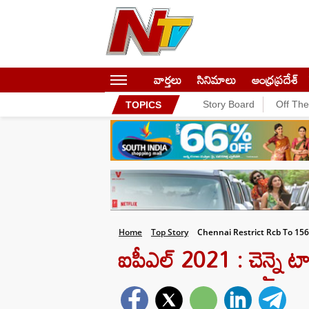
వార్తలు
సినిమాలు
ఆంధ్రప్రదేశ్
Story Board
Off Th
TOPICS
Home
Top Story
Chennai Restrict Rcb To 15
ఐపీఎల్ 2021 : చెన్నై టా