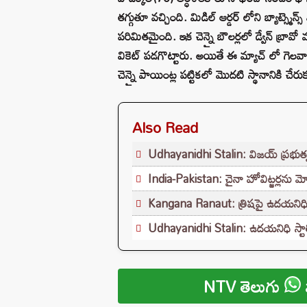
తగ్గుతూ వచ్చింది. మిడిల్ ఆర్డర్ లోని బ్యాట్
పరిమితమైంది. ఇక చెన్నై బౌలర్లలో డ్వేన్ బ్రావ
వికెట్ పడగొట్టారు. అయితే ఈ మ్యాచ్ లో గెలవ
చెన్నై పాయింట్ల పట్టికలో మొదటి స్థానానికి 
Also Read
Udhayanidhi Stalin: విజయ్ ప్రభుత్వ
India-Pakistan: చైనా హోవిట్జర్లను మో
Kangana Ranaut: త్రిషపై ఉదయనిధి 
Udhayanidhi Stalin: ఉదయనిధి స్టాలి
NTV తెలుగు