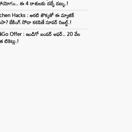
ాయోగం.. ఈ 4 రాశులకు డబ్బే డబ్బు.!
chen Hacks : అరటి తొక్కతో ఈ మ్యాజిక్
ుసా? బేకింగ్ సోడా కలిపితే సూపర్ రిజల్ట్.!
iGo Offer : ఇండిగో బంపర్ ఆఫర్.. 20 వేల
త టికెట్లు.!