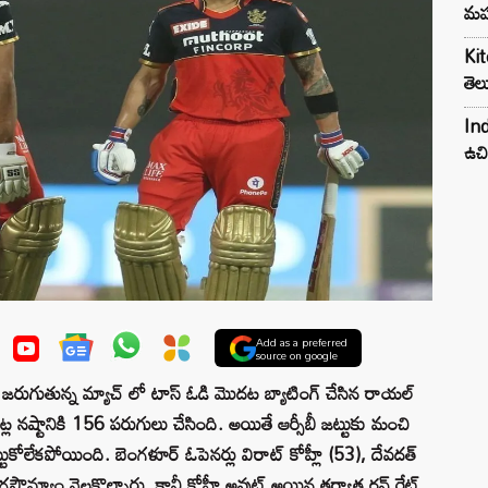
మహ
Kit
తెల
Ind
ఉచి
Add as a preferred
source on google
ో జరుగుతున్న మ్యాచ్ లో టాస్ ఓడి మొదట బ్యాటింగ్ చేసిన రాయల్
ెట్ల నష్టానికి 156 పరుగులు చేసింది. అయితే ఆర్సీబీ జట్టుకు మంచి
్టుకోలేకపోయింది. బెంగళూర్ ఓపెనర్లు విరాట్ కోహ్లీ (53), దేవదత్
గసౌమ్యాం నెలకొల్పారు. కానీ కోహ్లీ అవుట్ అయిన తర్వాత రన్ రేట్