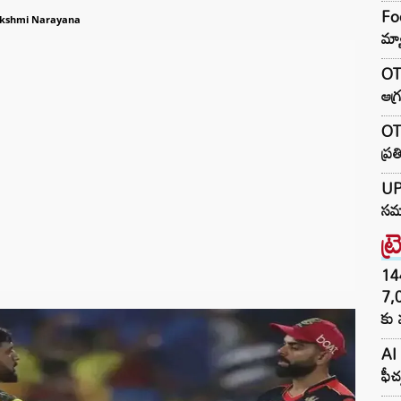
Foo
kshmi Narayana
మ్య
OTR
ఆగ్
OTR
ప్ర
UP 
సమా
ట్
144H
7,
కు 
AI 
ఫీచ