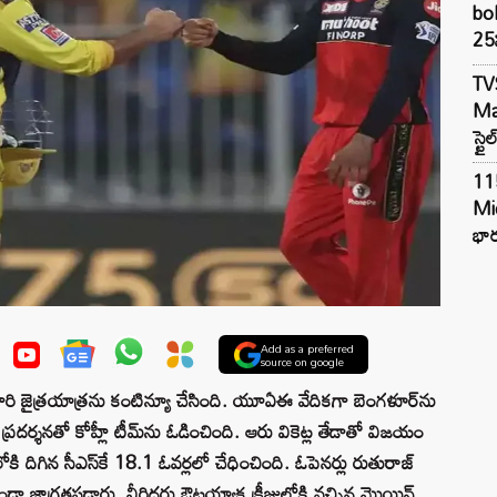
bol
25న
TV
Mar
స్టై
11
Mi
భార
Add as a preferred
source on google
ారి జైత్రయాత్రను కంటిన్యూ చేసింది. యూఏఈ వేదికగా బెంగళూర్‌ను
ుత ప్రదర్శనతో కోహ్లీ టీమ్‌ను ఓడించింది. ఆరు వికెట్ల తేడాతో విజయం
కి దిగిన సీఎస్‌కే 18.1 ఓవర్లలో చేధించింది. ఓపెనర్లు రుతురాజ్‌
పడకుండా జాగ్రత్తపడ్డారు. వీరిద్దరు ఔటయ్యాక క్రీజులోకి వచ్చిన మొయిన్