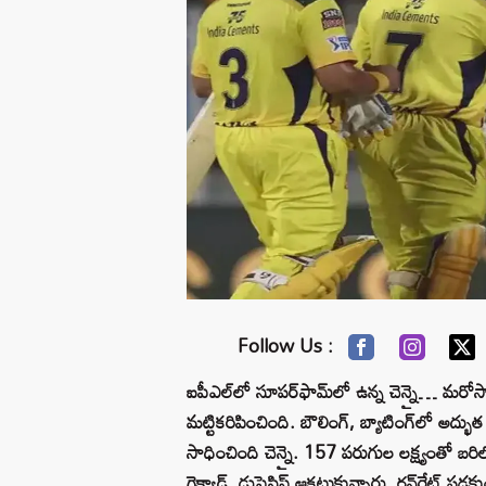
Follow Us :
ఐపీఎల్‌లో సూపర్‌ఫామ్‌లో ఉన్న చెన్నై… మరోస
మట్టికరిపించింది. బౌలింగ్‌, బ్యాటింగ్‌లో అద్భ
సాధించింది చెన్నై. 157 పరుగుల లక్ష్యంతో బరిలో
గైక్వాడ్‌, డుప్లెసిస్‌ ఆకట్టుకున్నారు. రన్‌రేట్‌ 