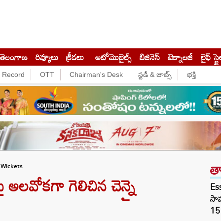
తెలంగాణ
రివ్యూలు
క్రీడలు
ఆటోమొబైల్స్
బిజినెస్‌
టెక్నాలజీ
లైఫ్ స్టై
e Record
OTT
Chairman's Desk
స్టడీ & జాబ్స్
భక్తి
త
 Wickets
అలవోకగా గెలిచిన చెన్నై
Es
సామ
15 