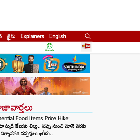
ల్
క్రైమ్
Explainers
English
ాజావార్తలు
sential Food Items Price Hike:
ాన్యుడి జేబుకు చిల్లు.. పప్పు నుంచి నూనె వరకు
నిత్యావసర వస్తువులు ఖరీదు..