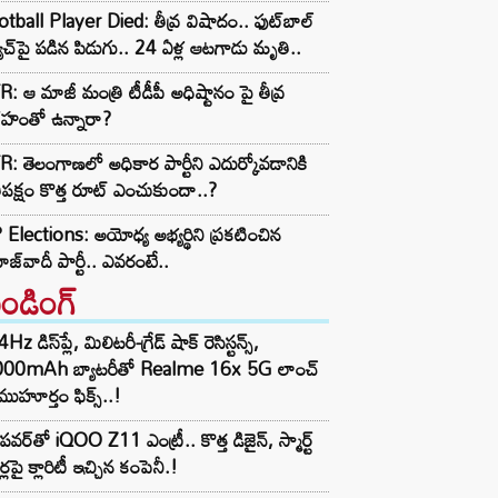
tball Player Died: తీవ్ర విషాదం.. ఫుట్‌బాల్
ాచ్‌పై పడిన పిడుగు.. 24 ఏళ్ల ఆటగాడు మృతి..
: ఆ మాజీ మంత్రి టీడీపీ అధిష్టానం పై తీవ్ర
రహంతో ఉన్నారా?
: తెలంగాణలో అధికార పార్టీని ఎదుర్కోవడానికి
తిపక్షం కొత్త రూట్‌ ఎంచుకుందా..?
Elections: అయోధ్య అభ్యర్థిని ప్రకటించిన
జ్‌వాదీ పార్టీ.. ఎవరంటే..
రెండింగ్‌
z డిస్‌ప్లే, మిలిటరీ-గ్రేడ్ షాక్ రెసిస్టన్స్,
000mAh బ్యాటరీతో Realme 16x 5G లాంచ్
ముహూర్తం ఫిక్స్..!
పవర్‌తో iQOO Z11 ఎంట్రీ.. కొత్త డిజైన్, స్మార్ట్
ర్లపై క్లారిటీ ఇచ్చిన కంపెనీ.!