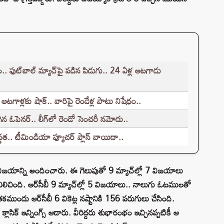
. ఫుట్‌బాల్ మ్యాచ్‌పై పడిన పిడుగు.. 24 ఏళ్ల ఆటగాడు
టగాళ్లకు షాక్.. వారిపై రెండేళ్ల పాటు నిషేధం..
 ఓపెనర్.. లీగ్‌లో రెండో సెంచరీ నమోదు..
స్థత.. టీమిండియా ఫ్యూచర్ ప్లాన్ వాయిదా..
కు విజయాన్ని అందించారు. ఈ గెలుపుతో 9 మ్యాచ్‌ల్లో 7 విజయాలు
ిలిచింది. ఆర్‌సీబీ 9 మ్యాచ్‌ల్లో 5 విజయాలు.. నాలుగు ఓటములతో
ుందు ఆర్‌సీబీ 6 వికెట్ల నష్టానికి 156 పరుగులు చేసింది.
రు క్లాసిక్ ఇన్నింగ్స్ ఆడారు. వీరిద్దరు శుభారంభం ఇచ్చినప్పటికీ ఆ