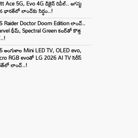
tt Ace 5G, Evo 4G డిజైన్ రివీల్.. ఆగస్టు
 భారత్‌లో లాంచ్‌కు సిద్ధం..!
S Raider Doctor Doom Edition లాంచ్..
vel థీమ్, Spectral Green కలర్‌తో కొత్త
ల్..!
5 అంగుళాల Mini LED TV, OLED evo,
cro RGB evoతో LG 2026 AI TV సిరీస్
త్‌లో లాంచ్..!