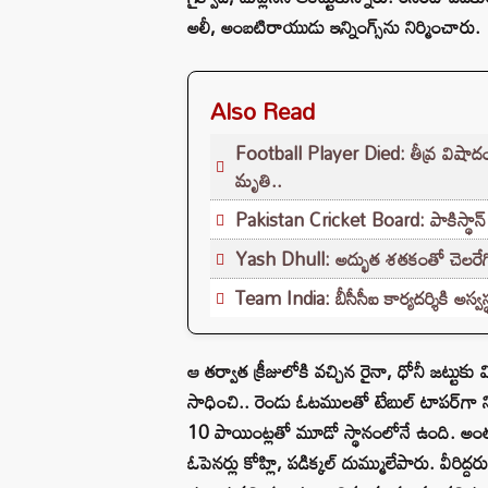
అలీ, అంబటిరాయుడు ఇన్నింగ్స్‌ను నిర్మించారు.
Also Read
Football Player Died: తీవ్ర విషాదం.
మృతి..
Pakistan Cricket Board: పాకిస్థాన్ ఆ
Yash Dhull: అద్భుత శతకంతో చెలరేగిన
Team India: బీసీసీఐ కార్యదర్శికి అస్వ
ఆ తర్వాత క్రీజులోకి వచ్చిన రైనా, ధోనీ జట్టు
సాధించి.. రెండు ఓటములతో టేబుల్‌ టాపర్‌గా న
10 పాయింట్లతో మూడో స్థానంలోనే ఉంది. అంతకమ
ఓపెనర్లు కోహ్లి, పడిక్కల్‌ దుమ్ములేపారు. వీరిద్ద