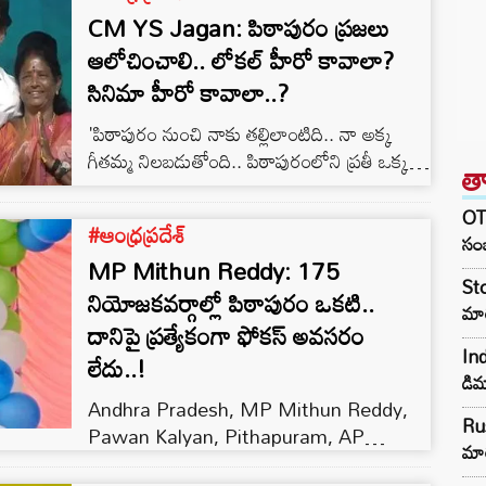
CM YS Jagan: పిఠాపురం ప్రజలు
ఆలోచించాలి.. లోకల్‌ హీరో కావాలా?
సినిమా హీరో కావాలా..?
'పిఠాపురం నుంచి నాకు తల్లిలాంటిది.. నా అక్క
గీతమ్మ నిలబడుతోంది.. పిఠాపురంలోని ప్రతీ ఒక్కరూ
త
ఆలోచన చేయాలి.. లోకల్‌ హీరో కావాలా? లేకపోతే
సినిమా హీరో కావాల్నా ఆలోచన చేసుకోవాలన్నారు
OTR
#ఆంధ్రప్రదేశ్
సీఎం వైఎస్ జగన్
సంజ
MP Mithun Reddy: 175
Sto
నియోజకవర్గాల్లో పిఠాపురం ఒకటి..
మా
దానిపై ప్రత్యేకంగా ఫోకస్ అవసరం
In
లేదు..!
డిమ
Andhra Pradesh, MP Mithun Reddy,
Rus
Pawan Kalyan, Pithapuram, AP
మార
Elections 2024, Vanga Geetha,