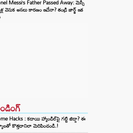
onel Messi’s Father Passed Away: మెస్సీ
నీళ్ల వెనుక అసలు కారణం ఇదేనా? తండ్రి జార్జ్ ఇక
ు
రెండింగ్‌
e Hacks : కడాయి హ్యాండిల్‌పై గట్టి జిడ్డా? ఈ
్కాలతో కొత్తదానిలా మెరిపించండి.!