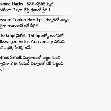
aning Hacks : కిచెన్ డస్ట్‌బిన్ స్మెల్
ుతోందా.? ఇలా చేస్తే క్షణాల్లో క్లీన్.!
ssure Cooker Rice Tips: కుక్కర్‌లో అన్నం
ెక్ట్‌గా రావాలంటే ఇదే సీక్రెట్.!
62kmpl మైలేజ్, 150hp టర్బో ఇంజిన్‌తో
lkswagen Virtus Anniversary ఎడిషన్
చ్.. ధర, ఫీచర్లు ఇవే.!
thes Smell: వర్షాకాలంలో బట్టల నుంచి
్వాసనా.? ఈ సింపుల్ చిట్కాలతో చెక్ పెట్టండి
ా.!