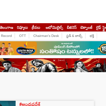
తెలంగాణ
రివ్యూలు
క్రీడలు
ఆటోమొబైల్స్
బిజినెస్‌
టెక్నాలజీ
లైఫ్ స్టై
e Record
OTT
Chairman's Desk
స్టడీ & జాబ్స్
భక్తి
#ఆంధ్రప్రదేశ్