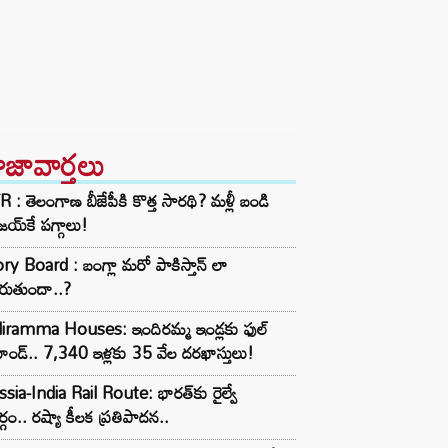
ాజావార్తలు
 : తెలంగాణ బీజేపీకి కొత్త సారథి? మళ్లీ బండి
య్‌కే పగ్గాలు!
ry Board : బంగ్లా మరో పాకిస్తాన్ లా
రుతుందా..?
diramma Houses: ఇందిరమ్మ ఇండ్లకు ఫుల్
ాండ్.. 7,340 ఇళ్లకు 35 వేల దరఖాస్తులు!
sia-India Rail Route: భారత్‌కు రైల్వే
్గం.. రష్యా కీలక ప్రతిపాదన..