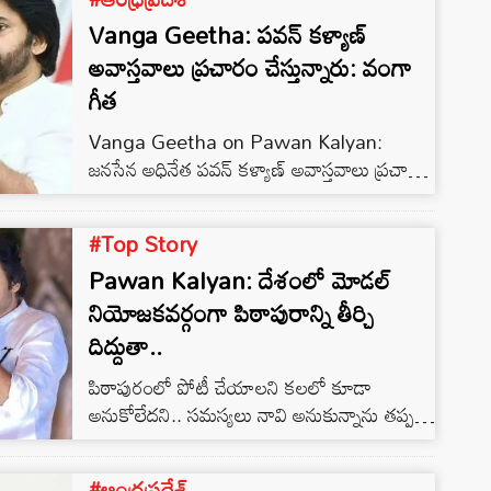
Vanga Geetha: పవన్ కళ్యాణ్
అవాస్తవాలు ప్రచారం చేస్తున్నారు: వంగా
గీత
Vanga Geetha on Pawan Kalyan:
జనసేన అధినేత పవన్ కళ్యాణ్ అవాస్తవాలు ప్రచారం
చేస్తున్నారు అని పిఠాపురం వైసీపీ అభ్యర్థి వంగా గీత
అన్నారు. పిఠాపురంను అప్రతిష్ట పాలు చేసే విధంగా
#Top Story
పవన్ మాట్లాడవద్దన్నారు. పిఠాపురం
Pawan Kalyan: దేశంలో మోడల్
నియోజకవర్గానికి 25 ఏళ్లుగా తానేం చేశానో
ప్రజలకు తెలుసని వంగా గీత పేర్కొన్నారు. 2024
నియోజకవర్గంగా పిఠాపురాన్ని తీర్చి
శాసనసభ ఎన్నికలలో జనసేన అధ్యక్షుడు పవన్‌
దిద్దుతా..
కళ్యాణ్‌, వంగా గీతలు పిఠాపురం నుంచి పోటీ
పిఠాపురంలో పోటీ చేయాలని కలలో కూడా
చేస్తున్నారు. దాంతో ఎన్నికల వేళ పిఠాపురంలో
అనుకోలేదని.. సమస్యలు నావి అనుకున్నాను తప్ప
రాజకీయాలు…
నియోజకవర్గం గురించి ఆలోచించలేదని జనసేన
అధినేత పవన్ కల్యాణ్ అన్నారు. పిఠాపురంలో లక్ష
#ఆంధ్రప్రదేశ్