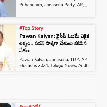
మతాలను నేను గౌరవిస్తాను అన్నారు. అంతేకాదు..
Pithapuram, Janasena Party, AP
జీసస్ నడిచిన బెత్లెహేముకి కూడా నేను వెళ్లానని…
Elections 2024
#Top Story
Pawan Kalyan: వైసీపీ ఓటమే ఏకైక
లక్ష్యం.. పవన్ సాక్షిగా చేతులు కలిపిన
నేతలు
Pawan Kalyan, Janasena, TDP, AP
Elections 2024, Telugu News, Andhra
Pradesh, Pithapuram, Mandapeta, AP
News
#ఆంధ్రప్రదేశ్