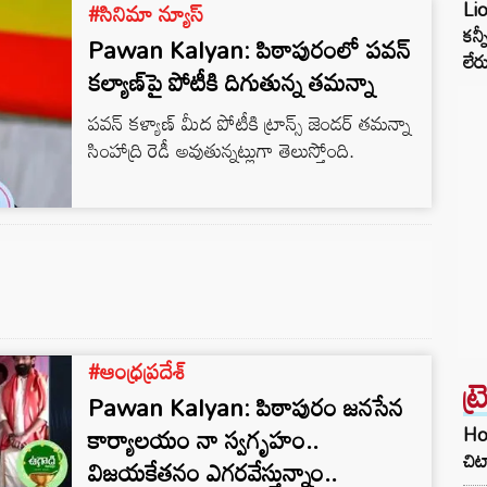
YSRCP, Janasena,
#సినిమా న్యూస్
Li
కన్
Pawan Kalyan: పిఠాపురంలో పవన్
లేర
కల్యాణ్‌పై పోటీకి దిగుతున్న తమన్నా
పవన్ కళ్యాణ్ మీద పోటీకి ట్రాన్స్ జెండర్ తమన్నా
సింహాద్రి రెడీ అవుతున్నట్లుగా తెలుస్తోంది.
#ఆంధ్రప్రదేశ్
ట్
Pawan Kalyan: పిఠాపురం జనసేన
కార్యాలయం నా స్వగృహం..
Hom
చిట
విజయకేతనం ఎగరవేస్తున్నాం..