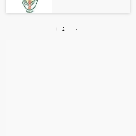
1
2
→