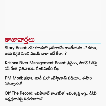
తాజావార్తలు
Story Board: తమిళనాడులో ప్రతీకారమే రాజకీయమా..? కరుణ,
జయ దగ్గర నుంచి విజయ్ దాకా అదే తీరా..?
Krishna River Management Board: శ్రీశైలం, సాగర్ నీటిపై
ఏపీ కీలక ప్రతిపాదన.. కేఆర్ఎంబీకి లేఖ
PM Modi: ప్రధాని మోడీ మరో ఇన్‌స్టాగ్రామ్ వీడియో.. ఈసారి
ఏమన్నారంటే..
Off The Record: ఆసిఫాబాద్ కాంగ్రెస్‌లో అసంతృప్తి అగ్గి.. డీసీసీ
అధ్యక్షురాలిపై తిరుగుబాటు?