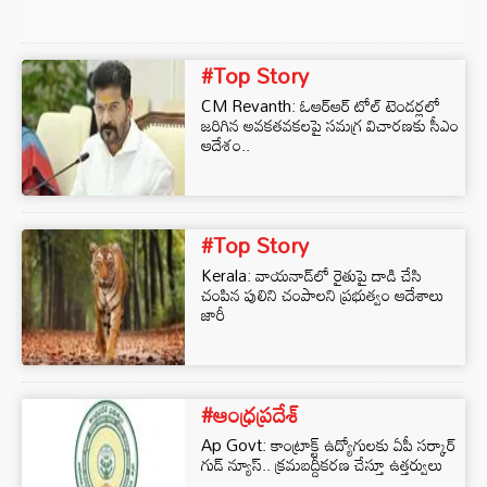
#Top Story
CM Revanth: ఓఆర్ఆర్ టోల్ టెండర్లలో
జరిగిన అవకతవకలపై సమగ్ర విచారణకు సీఎం
ఆదేశం..
#Top Story
Kerala: వాయనాడ్‌లో రైతుపై దాడి చేసి
చంపిన పులిని చంపాలని ప్రభుత్వం ఆదేశాలు
జారీ
#ఆంధ్రప్రదేశ్
Ap Govt: కాంట్రాక్ట్ ఉద్యోగులకు ఏపీ సర్కార్
గుడ్ న్యూస్.. క్రమబద్దీకరణ చేస్తూ ఉత్తర్వులు