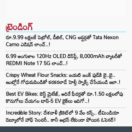
ట్రెండింగ్‌
రూ.9.99 లక్షలకే పెట్రోల్, డీజిల్, CNG ఆప్షన్లతో Tata Nexon
Camo ఎడిషన్ లాంచ్..!
6.99 అంగుళాల 120Hz OLED డిస్‌ప్లే, 8,000mAh బ్యాటరీతో
REDMI Note 17 5G లాంచ్..!
Crispy Wheat Flour Snacks: బయటి జంక్ ఫుడ్‌కి బై..బై..
ఇంట్లోనే గోధుమపిండితో కరకరలాడే హెల్తీ స్నాక్స్ చేసేయండి ఇలా.!
Best EV Bikes: బెస్ట్ మైలేజ్, అదిరే ఫీచర్లతో రూ.1.50 లక్షలలోపు
కొనుగోలు చేయగల టాప్-5 EV బైక్‌లు ఇదిగో..!
Incredible Story: దేశవాళీ క్రికెట్‌లో 9 వేల రన్స్.. టీమిండియా
డెబ్యూలోనే హాఫ్ సెంచరీ.. కానీ అడ్రస్ లేకుండా పోయిన ఓపెనర్!