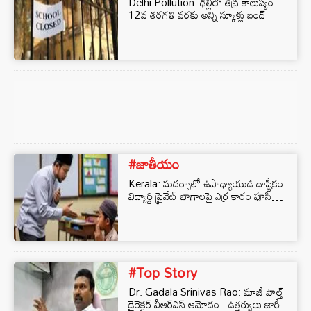
Delhi Pollution: ఢిల్లీలో తీవ్ర కాలుష్యం..
12వ తరగతి వరకు అన్ని స్కూళ్లు బంద్
#జాతీయం
Kerala: మదర్సాలో ఉపాధ్యాయుడి దాష్టీకం..
విద్యార్థి ప్రైవేట్ భాగాలపై ఎర్ర కారం పూసి…
#Top Story
Dr. Gadala Srinivas Rao: మాజీ హెల్త్
డైరెక్టర్ వీఆర్ఎస్‌ ఆమోదం.. ఉత్తర్వులు జారీ