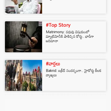
#Top Story
Matrimony: వధువు విషయంలో
మ్యాట్రిమోనీకి షాకిచ్చిన కోర్టు.. భారీగా
జరిమానా
#వార్తలు
Bakrid: బక్రీద్ సందర్భంగా.. హైకోర్టు కీలక
వ్యాఖ్యలు