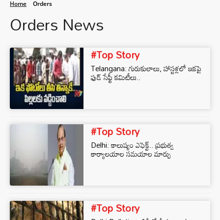
Home
Orders
Orders News
#Top Story
Telangana: గురుకులాలు, హాస్టళ్లలో ఇకపై
ఫుడ్‌ సేఫ్టీ కమిటీలు..
#Top Story
Delhi: కాలుష్యం ఎఫెక్ట్.. ప్రభుత్వ
కార్యాలయాల సమయాల మార్పు
#Top Story