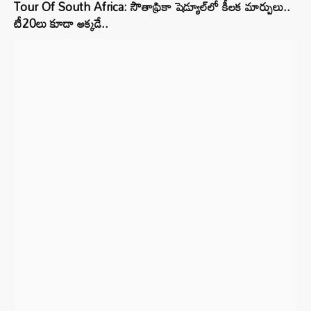
Tour Of South Africa: సౌతాఫ్రికా షెడ్యూల్‌లో కీలక మార్పులు..
టీ20లు కూడా అక్కడే..