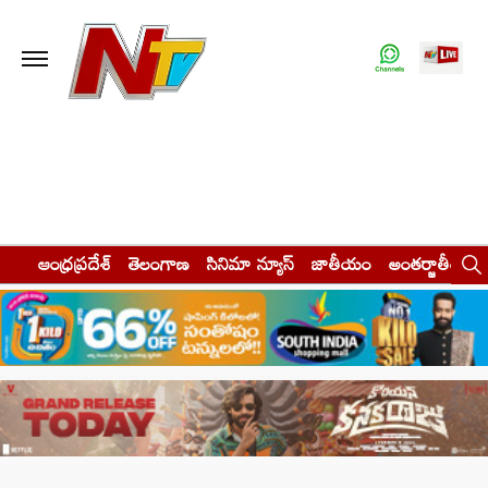
ఆంధ్రప్రదేశ్
తెలంగాణ
సినిమా న్యూస్
జాతీయం
అంతర్జాతీయం