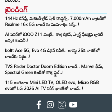
ఎవరంటే..
ట్రెండింగ్‌
144Hz డిస్‌ప్లే, మిలిటరీ-గ్రేడ్ షాక్ రెసిస్టన్స్, 7,000mAh బ్యాటరీతో
Realme 16x 5G లాంచ్ కు ముహూర్తం ఫిక్స్..!
AI పవర్‌తో iQOO Z11 ఎంట్రీ.. కొత్త డిజైన్, స్మార్ట్ ఫీచర్లపై క్లారిటీ
ఇచ్చిన కంపెనీ.!
boltt Ace 5G, Evo 4G డిజైన్ రివీల్.. ఆగస్టు 25న భారత్‌లో
లాంచ్‌కు సిద్ధం..!
TVS Raider Doctor Doom Edition లాంచ్.. Marvel థీమ్,
Spectral Green కలర్‌తో కొత్త స్టైల్..!
115 అంగుళాల Mini LED TV, OLED evo, Micro RGB
evoతో LG 2026 AI TV సిరీస్ భారత్‌లో లాంచ్..!