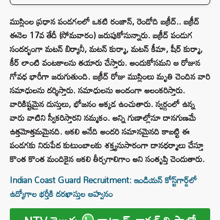
ముస్లింల ప్రధాన పండగలలో ఒకటి రంజాన్‌, రెండోది బక్రీద్.. బక్రీద్
ఈనెల 17వ తేదీ (సోమవారం) జరుపుకోనున్నారు. బక్రీద్ పండుగ
సందర్భంగా మటన్ బిర్యానీ, మటన్ కుర్మా, మటన్ కీమా, షీర్ కుర్మా,
కీర్ లాంటి వంటకాలను తయారు చేస్తారు. అందుకోసమని ఆ రోజున
గోవధ భారీగా జరుగుతుంది. బక్రీద్ రోజు ముస్లింలు మృతి చెందిన వారి
సమాధులను దర్శిస్తారు. సమాధులను అందంగా అలంకరిస్తారు.
వారికిష్టమైన దుస్తులు, భోజనం అక్కడ ఉంచుతారు. స్వర్గంలో ఉన్న
వారు వాటిని స్వీకరిస్తారని నమ్మకం. అన్ని గుణాల్లోనూ దానగుణమే
ఉత్తమోత్తమమైనది. ఆకలి అనేది అందరి సమానమైనది కాబట్టి ఈ
పండగకు నిరుపేద కుటుంబాలకు శక్త్యనుసారంగా దానధర్మాలు చేస్తూ
కొంత కొంత మందికైన ఆకలి తీర్చగాలిగాం అని సంతృప్తి చెందుతారు.
Indian Coast Guard Recruitment: ఇండియన్​ కోస్ట్​గార్డ్​లో
ఉద్యోగాల భర్తీకి దరఖాస్తుల ఆహ్వనం