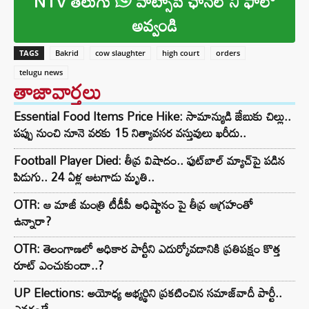
NTV తెలుగు
వాట్సాప్ ఛానల్ ని ఫాలో
అవ్వండి
TAGS
Bakrid
cow slaughter
high court
orders
telugu news
తాజావార్తలు
Essential Food Items Price Hike: సామాన్యుడి జేబుకు చిల్లు..
పప్పు నుంచి నూనె వరకు 15 నిత్యావసర వస్తువులు ఖరీదు..
Football Player Died: తీవ్ర విషాదం.. ఫుట్‌బాల్ మ్యాచ్‌పై పడిన
పిడుగు.. 24 ఏళ్ల ఆటగాడు మృతి..
OTR: ఆ మాజీ మంత్రి టీడీపీ అధిష్టానం పై తీవ్ర ఆగ్రహంతో
ఉన్నారా?
OTR: తెలంగాణలో అధికార పార్టీని ఎదుర్కోవడానికి ప్రతిపక్షం కొత్త
రూట్‌ ఎంచుకుందా..?
UP Elections: అయోధ్య అభ్యర్థిని ప్రకటించిన సమాజ్‌వాదీ పార్టీ..