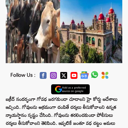
Follow Us :
Add as a preferred
source on google
బక్రీద్ సందర్భంగా గోవధ జరగకుండా చూడాలని హై కోర్టు ఆదేశాలు
ఇచ్చింది. గోవులను అక్రమంగా చంపితే చర్యలు తీసుకోవాలని ఉన్నత
న్యాయస్థానం స్పష్టం చేసింది. గోవులను తరలించకుండా పోలీసులు
చర్యలు తీసుకోవాలని తెలిపింది. ఇప్పటికే జంతూ వధ చట్టం అమలు