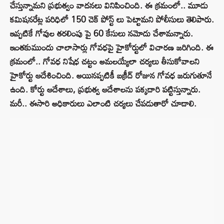
చేస్తున్నామని ప్రభుత్వం వాదనలు వినిపించింది. ఈ క్రమంలో.. మూడు
కమిషనరేట్ల పరిధిలో 150 చెక్ పోస్ట్ లు పెట్టామని పోలీసులు తెలిపారు.
ఇప్పటికే గోవుల తరలింపు పై 60 కేసులు నమోదు చేశామన్నారు.
ఇంతకుముందు చాలాసార్లు గోవధపై హైకోర్టులో విచారణ జరిగింది. ఈ
క్రమంలో.. గోవధ నిషేధ చట్టం అమలయ్యేలా చర్యలు తీసుకోవాలని
హైకోర్టు ఆదేశించింది. అయినప్పటికీ బక్రీద్ రోజున గోవధ జరుగుతూనే
ఉంది. కోర్టు ఆదేశాలు, ప్రభుత్వ ఆదేశాలను పక్కదారి పట్టిస్తున్నారు.
మరీ.. ఈసారి అధికారులు ఎలాంటి చర్యలు చేపడుతారో చూడాలి.