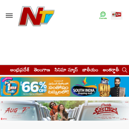
ఆంధ్రప్రదేశ్
తెలంగాణ
సినిమా న్యూస్
జాతీయం
అంతర్జాతీయం