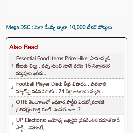
Mega DSC : మెగా డీఎస్సీ ద్వారా 10,000 టీచర్‌ పోస్టులు
Also Read
Essential Food Items Price Hike: సామాన్యుడి
జేబుకు చిల్లు.. పప్పు నుంచి నూనె వరకు 15 నిత్యావసర
వస్తువులు ఖరీదు..
Football Player Died: తీవ్ర విషాదం.. ఫుట్‌బాల్
మ్యాచ్‌పై పడిన పిడుగు.. 24 ఏళ్ల ఆటగాడు మృతి..
OTR: తెలంగాణలో అధికార పార్టీని ఎదుర్కోవడానికి
ప్రతిపక్షం కొత్త రూట్‌ ఎంచుకుందా..?
UP Elections: అయోధ్య అభ్యర్థిని ప్రకటించిన సమాజ్‌వాదీ
పార్టీ.. ఎవరంటే..