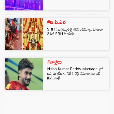
#ఐ.పి.ఎల్
SRH : పెద్దమ్మతల్లి గెలిపించమ్మా.. పూజలు
చేసిన SRH ప్లేయర్లు
#వార్తలు
Nitish Kumar Reddy Marriage: బ్రో
లవ్ మ్యారేజా.. నితీశ్ రెడ్డి సమాధానం ఇదే
(వీడియో)!