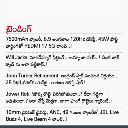
ట్రెండింగ్‌
7500mAh బ్యాటరీ, 6.9 అంగుళాల 120Hz డిస్‌ప్లే, 45W ఫాస్ట్
ఛార్జింగ్‌తో REDMI 17 5G లాంచ్..!
Will Jacks: సూపర్‌మ్యాన్ ఫీల్డింగ్.. అయ్యా బాబోయ్..! ఏంటి జాక్
క్యాచ్ ను అలా పట్టేశావ్.!
John Turner Retirement: ఇంగ్లండ్ స్టార్ సంచలన నిర్ణయం..
25 ఏళ్లకే క్రికెట్‌కు గుడ్‌బై.. కారణం తెలిస్తే షాక్!
Jowar Roti: ‘జొన్న రొట్టె’ విరిగిపోతుందా..? లేదా గట్టిగా
అవుతుందా.? ఇలా చేస్తే మెత్తగా, బాగా పొంగే రొట్టెలు గ్యారెంటీ.!
10mm డైనమిక్ డ్రైవర్లు, ANC, 48 గంటల బ్యాటరీతో JBL Live
Buds 4, Live Beam 4 లాంచ్..!