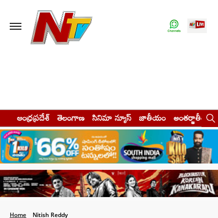
ఆంధ్రప్రదేశ్
తెలంగాణ
సినిమా న్యూస్
జాతీయం
అంతర్జాతీయం
Home
Nitish Reddy