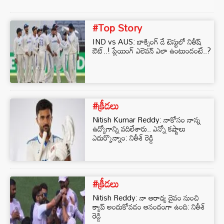
#Top Story
IND vs AUS: బాక్సింగ్ డే టెస్టులో నితీష్
ఔట్..! ప్లేయింగ్ ఎలెవన్ ఎలా ఉంటుందంటే..?
#క్రీడలు
Nitish Kumar Reddy: నాకోసం నాన్న
ఉద్యోగాన్ని వదిలేశారు.. ఎన్నో కష్టాలు
ఎదుర్కొన్నాం: నితీశ్ రెడ్డి
#క్రీడలు
Nitish Reddy: నా ఆరాధ్య దైవం నుంచి
క్యాప్ అందుకోవడం ఆనందంగా ఉంది: నితీశ్‌
రెడ్డి