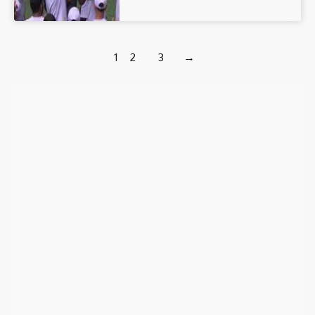
1
2
3
→