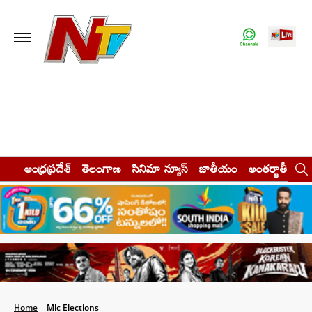
ఆంధ్రప్రదేశ్
తెలంగాణ
సినిమా న్యూస్
జాతీయం
అంతర్జాతీయం
Home
Mlc Elections