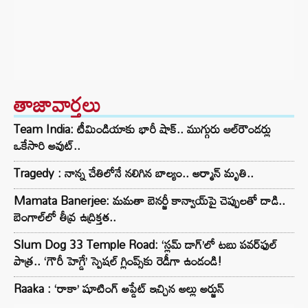
తాజావార్తలు
Team India: టీమిండియాకు భారీ షాక్.. ముగ్గురు ఆల్‌రౌండర్లు
ఒకేసారి అవుట్..
Tragedy : నాన్న చేతిలోనే నలిగిన బాల్యం.. అర్మాన్ మృతి..
Mamata Banerjee: మమతా బెనర్జీ కాన్వాయ్‌పై చెప్పులతో దాడి..
బెంగాల్‌లో తీవ్ర ఉద్రిక్తత..
Slum Dog 33 Temple Road: ‘స్లమ్ డాగ్’లో టబు పవర్‌ఫుల్
పాత్ర.. ‘గౌరీ హెగ్డే’ స్పెషల్ గ్లింప్స్‌కు రెడీగా ఉండండి!
Raaka : ‘రాకా’ షూటింగ్ అప్డేట్ ఇచ్చిన అల్లు అర్జున్