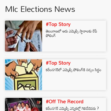
Mlc Elections News
#Top Story
తెలంగాణలో ఆరు ఎమ్మెల్సీ స్థానాలకు రేపే
పోలింగ్
#Top Story
కరీంనగర్‌లో ఎమ్మెల్సీ పోలింగ్‌కి సర్వం సిద్ధం
#Off The Record
కరీంనగర్ ఎమ్మెల్సీ ఎన్నికల్లో గెలిచేదెవరు ?