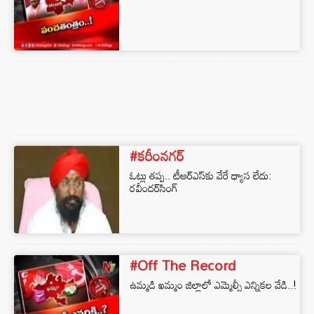
#కరీంనగర్
ఓట్లు తప్ప.. టీఆర్ఎస్‌కు వేరే ధ్యాస లేదు:
రవీందర్‌సింగ్‌
#Off The Record
ఉమ్మడి ఖమ్మం జిల్లాలో ఎమ్మెల్సీ ఎన్నికల వేడి..!