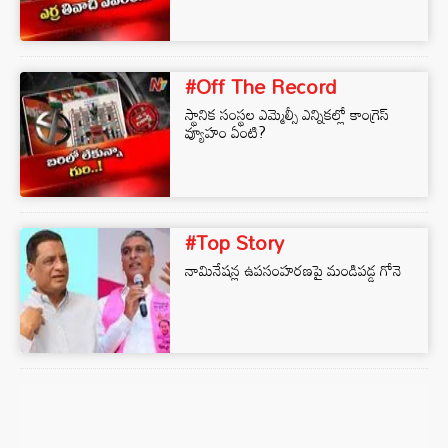
#Off The Record
స్థానిక సంస్థల ఎమ్మెల్సీ ఎన్నికల్లో కాంగ్రెస్‌
వ్యూహం ఏంటి?
#Top Story
నామినేషన్ల ఉపసంహరణపై మండిపడ్డ గోనె