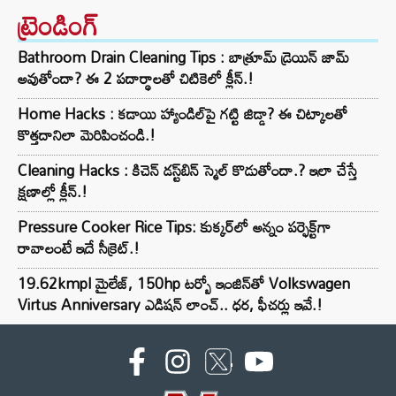
ట్రెండింగ్‌
Bathroom Drain Cleaning Tips : బాత్రూమ్ డ్రెయిన్ జామ్
అవుతోందా? ఈ 2 పదార్థాలతో చిటికెలో క్లీన్.!
Home Hacks : కడాయి హ్యాండిల్‌పై గట్టి జిడ్డా? ఈ చిట్కాలతో
కొత్తదానిలా మెరిపించండి.!
Cleaning Hacks : కిచెన్ డస్ట్‌బిన్ స్మెల్ కొడుతోందా.? ఇలా చేస్తే
క్షణాల్లో క్లీన్.!
Pressure Cooker Rice Tips: కుక్కర్‌లో అన్నం పర్ఫెక్ట్‌గా
రావాలంటే ఇదే సీక్రెట్.!
19.62kmpl మైలేజ్, 150hp టర్బో ఇంజిన్‌తో Volkswagen
Virtus Anniversary ఎడిషన్ లాంచ్.. ధర, ఫీచర్లు ఇవే.!