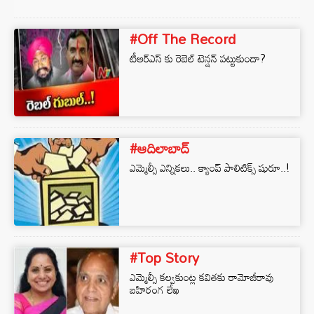
#Off The Record
టీఆర్ఎస్ కు రెబెల్ టెన్షన్ పట్టుకుందా?
#ఆదిలాబాద్
ఎమ్మెల్సీ ఎన్నికలు.. క్యాంప్‌ పాలిటిక్స్‌ షురూ..!
#Top Story
ఎమ్మెల్సీ కల్వకుంట్ల కవితకు రామోజీరావు
బహిరంగ లేఖ