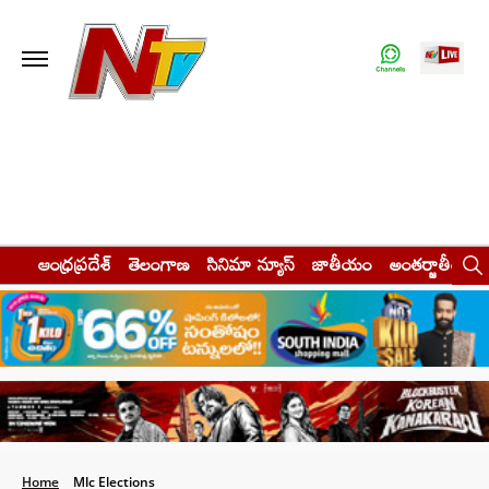
ఆంధ్రప్రదేశ్
తెలంగాణ
సినిమా న్యూస్
జాతీయం
అంతర్జాతీయం
Home
Mlc Elections