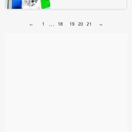
←
1
…
18
19
20
21
→