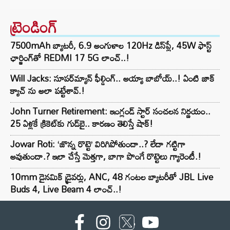
ట్రెండింగ్‌
7500mAh బ్యాటరీ, 6.9 అంగుళాల 120Hz డిస్‌ప్లే, 45W ఫాస్ట్
ఛార్జింగ్‌తో REDMI 17 5G లాంచ్..!
Will Jacks: సూపర్‌మ్యాన్ ఫీల్డింగ్.. అయ్యా బాబోయ్..! ఏంటి జాక్
క్యాచ్ ను అలా పట్టేశావ్.!
John Turner Retirement: ఇంగ్లండ్ స్టార్ సంచలన నిర్ణయం..
25 ఏళ్లకే క్రికెట్‌కు గుడ్‌బై.. కారణం తెలిస్తే షాక్!
Jowar Roti: ‘జొన్న రొట్టె’ విరిగిపోతుందా..? లేదా గట్టిగా
అవుతుందా.? ఇలా చేస్తే మెత్తగా, బాగా పొంగే రొట్టెలు గ్యారెంటీ.!
10mm డైనమిక్ డ్రైవర్లు, ANC, 48 గంటల బ్యాటరీతో JBL Live
Buds 4, Live Beam 4 లాంచ్..!