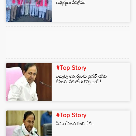
అభ్య‌ర్ధులు ఏకగ్రీవం
#Top Story
ఎమ్మెల్సీ అభ్యర్థులను ఫైనల్‌ చేసిన
కేసీఆర్..ఏడుగురు కొత్త వారే !
#Top Story
సీఎం కేసీఆర్ కీలక భేటీ..