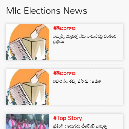
Mlc Elections News
#తెలంగాణ
ఎమ్మెల్సీ ఎన్నికల్లో నేడు నామినేషన్ల పరిశీలన
ప్రక్రియ…
#తెలంగాణ
విహారి ఏం తప్పు చేసాడు : జడేజా
#Top Story
బ్రేకింగ్ : ఆరుగురు టీఆర్ఎస్ ఎమ్మెల్సీ