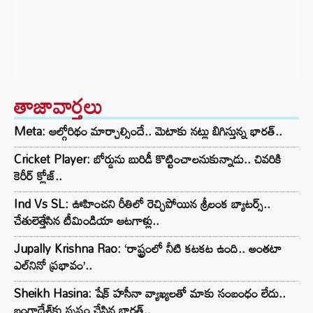
తాజావార్తలు
Meta: ఆల్గోరిథం మార్చాల్సిందే.. మెటాకు నట్లు బిగిస్తున్న భారత్..
Cricket Player: బోర్డును బురిడీ కొట్టించాలనుకున్నాడు.. చివరికి
కెరీర్ క్లోజ్..
Ind Vs SL: ఊహించని రీతిలో రెచ్చిపోయిన శ్రీలంక బ్యాటర్స్..
చేతులెత్తేసిన టీమిండియా ఆటగాళ్లు..
Jupally Krishna Rao: ‘రాష్ట్రంలో నీటి కటకట ఉంది.. అంతటా
ఎల్‌నినో ప్రభావం’..
Sheikh Hasina: షేక్ హసీనా వ్యాఖ్యలతో మాకు సంబంధం లేదు..
బంగ్లాదేశ్‌కు స్పష్టం చేసిన భారత్..