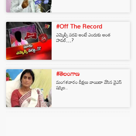
#Off The Record
ఎమ్మెల్సీ పదవి అంటే ఎందుకు అంత
హడల్…?
#తెలంగాణ
మంగళవారం దీక్షలు వాయిదా వేసిన వైఎస్‌
షర్మిల..