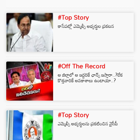
#Top Story
కాసేపట్లో ఎమ్మెల్సీ అభ్యర్థుల ప్రకటన
#Off The Record
ఆ జిల్లాలో ఆ ఇద్దరికే ఛాన్స్ ఇస్తారా..?లేక
కొత్తవారికే అవకాశాలు ఉంటాయా..?
#Top Story
ఎమ్మెల్సీ అభ్యర్థులను ప్రకటించిన వైసీపీ