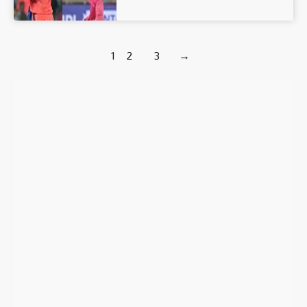
1
2
3
→