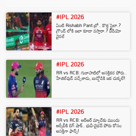
#IPL 2026
ఏంటి Rishabh Pant బ్రో.. కొత్త స్టైలా.?
గ్రౌండ్ లోకి ఇలా కూడా వస్తారా.? వీడియో
వైరల్
#IPL 2026
RR vs RCB: గువాహటిలో ఆసక్తికర పోరు..
హేజిల్‌వుడ్‌ వచ్చేశాడు, బుడ్డోడికి ఇక చుక్కలే!
#IPL 2026
RR vs RCB: ఆర్ఆర్ మ్యాచ్‌కు ముందు
ఆర్సీబీకి బిగ్ షాక్.. భువీ-వైభవ్ పోరు కోసం
ఆసక్తిగా ఫాన్స్!