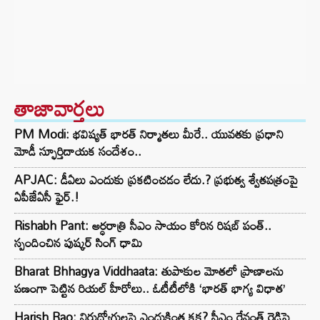
తాజావార్తలు
PM Modi: భవిష్యత్ భారత్ నిర్మాతలు మీరే.. యువతకు ప్రధాని
మోడీ స్ఫూర్తిదాయక సందేశం..
APJAC: డీఏలు ఎందుకు ప్రకటించడం లేదు.? ప్రభుత్వ శ్వేతపత్రంపై
ఏపీజేఏసీ ఫైర్.!
Rishabh Pant: అర్ధరాత్రి సీఎం సాయం కోరిన రిషబ్ పంత్..
స్పందించిన పుష్కర్ సింగ్ ధామి
Bharat Bhhagya Viddhaata: తుపాకుల మోతలో ప్రాణాలను
పణంగా పెట్టిన రియల్ హీరోలు.. ఓటీటీలోకి ‘భారత్ భాగ్య విధాత’
Harish Rao: నిరుద్యోగులపై ఎందుకింత కక్ష? సీఎం రేవంత్ రెడ్డిపై