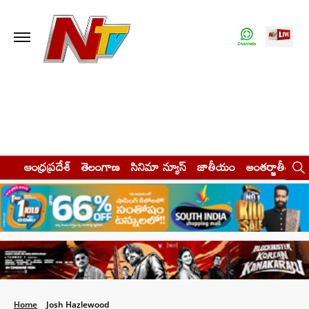
ఆంధ్రప్రదేశ్
తెలంగాణ
సినిమా న్యూస్
జాతీయం
అంతర్జాతీయం
Home
Josh Hazlewood