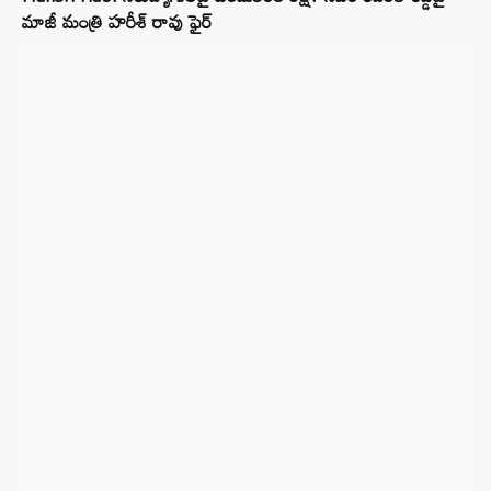
మాజీ మంత్రి హరీశ్ రావు ఫైర్