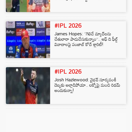
#IPL 2026
James Hopes: “గెలిచే మ్యాచ్‌లను
చేతులారా పాడుచేసుకున్నాం”.. ఆఫ్‌ ది ఫీల్డ్
వివాదాలపై పంజాబ్ కోచ్ క్లారిటీ!
#IPL 2026
Josh Hazlewood: వైభవ్ సూర్యవంశీ
దెబ్బకు అల్లాడిపోయా.. లక్నోపై మంచి రిథమ్
అందుకున్నా!