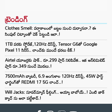
ట్రెండింగ్‌
Clothes Smell: వర్షాకాలంలో బట్టల నుంచి దుర్వాసనా.? ఈ
సింపుల్ చిట్కాలతో చెక్ పెట్టండి ఇలా.!
1TB వరకు స్టోరేజ్,120Hz డిస్‌ప్లే, Tensor G6తో Google
Pixel 11 సిరీస్.. లాంచ్⁭కు ముందే ధరలు లీక్.!
Airtel యూజర్లకు షాక్.. రూ.299 ప్లాన్ నిలిపివేత.. ఇక అన్‌లిమిటెడ్
ప్లాన్ రూ.349 నుంచే మొదలు.!
7500mAh బ్యాటరీ, 6.9 అంగుళాల 120Hz డిస్‌ప్లే, 45W ఫాస్ట్
ఛార్జింగ్‌తో REDMI 17 5G లాంచ్..!
Will Jacks: సూపర్‌మ్యాన్ ఫీల్డింగ్.. అయ్యా బాబోయ్..! ఏంటి జాక్
క్యాచ్ ను అలా పట్టేశావ్.!