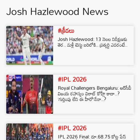
Josh Hazlewood News
#క్రీడలు
Josh Hazlewood: 13 నెలల నిరీక్షణకు
తెర.. మళ్లీ టెస్టు బరిలోకి.. ప్రత్యర్థి ఎవరంటే..
#IPL 2026
Royal Challengers Bengaluru: ఆర్‌సీబీ
విజయ రహస్యం విరాట్ కోహ్లీ కాదా..?
‘గుర్తింపు లేని ఈ హీరో’నేనా..?
#IPL 2026
IPL 2026 Final: రూ.68.75 కోట్ల పేస్