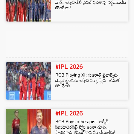
వార్.. ఆర్సీబీ-జీటీ ఫైనల్ ఫలితాన్ని నిర్ణయించేది
బౌలర్లేనా?
#IPL 2026
RCB Playing XI: గుజరాత్ టైటాన్స్‌ను
దెబ్బకొట్టేందుకు ఆర్సీబీ పక్కా ప్లాన్.. టీమ్‌లో
బిగ్ ఛేంజ్..
#IPL 2026
RCB Physiotherapist: ఆర్సీబీ
ఫిజియోథెరపిస్ట్ స్టోరీ అంతా డూపే..
హేజిల్‌వుడ్, లివింగ్‌స్టోన్‌ ఏం చేయలేదు!