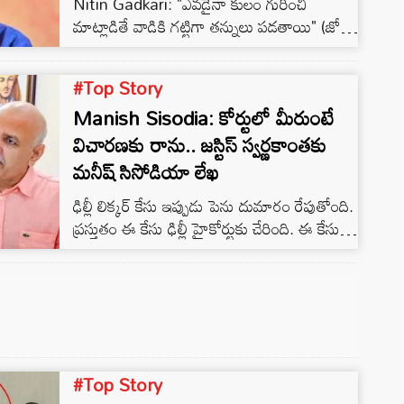
Nitin Gadkari: "ఎవడైనా కులం గురించి
మాట్లాడితే వాడికి గట్టిగా తన్నులు పడతాయి" (జో
కరేగా జాత్ కీ బాత్, ఉస్కో మారుంగా కస్ కే లాత్)
అని కేంద్ర రోడ్డు రవాణా, రహదారుల శాఖ మంత్రి
#Top Story
నితిన్ గడ్కరీ తెలిపారు. తాజాగా నాగ్‌పూర్‌లో
Manish Sisodia: కోర్టులో మీరుంటే
జరిగిన అంతర్జాతీయ కార్మిక దినోత్సవ వేడుకల్లో
పాల్గొన్న ఆయన, మరోసారి తనదైన శైలిలో ఘాటు
విచారణకు రాను.. జస్టిస్ స్వర్ణకాంతకు
వ్యాఖ్యలు చేశారు. సమాజాన్ని కులమతాల పేరుతో
మనీష్ సిసోడియా లేఖ
విభజించే రాజకీయ నాయకులకు గట్టి హెచ్చరిక జారీ
ఢిల్లీ లిక్కర్ కేసు ఇప్పుడు పెను దుమారం రేపుతోంది.
చేస్తూ,…
ప్రస్తుతం ఈ కేసు ఢిల్లీ హైకోర్టుకు చేరింది. ఈ కేసును
జస్టిస్ స్వర్ణ కాంత శర్మ విచారిస్తున్నారు.
#Top Story