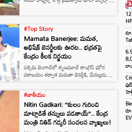
ట్
ఇప్పుడు కేంద్రం వంతు వచ్చింది. మిషన్ 2029కి
ఇప్పటి నుంచే మోడీ సన్నాహాలు మొదలు పెట్టినట్లుగా
12 
HP
తెలుస్తోంది. ప్రభుత్వంలోనూ.. పార్టీలోనూ కీలక
#Top Story
మార్పులు చేయాలని భావిస్తున్నట్లుగా సమాచారం.
రూ.
Mamata Banerjee: మమత,
Ta
అభిషేక్ బెనర్జీలకు ఊరట.. భద్రతపై
6.
కేంద్రం కీలక నిర్ణయం
8,
లాం
పశ్చిమ బెంగాల్‌లో తృణమూల్ కాంగ్రెస్ ఘోర
పరాజయం తర్వాత మమతా బెనర్జీకి, మేనల్లుడు
Cr
అభిషేక్ బెనర్జీలకు జెడ్ ప్లస్ భద్రత తొలగించవచ్చని
ఫుడ
వార్తలు హల్‌చల్ చేశాయి. బుధవారం ఉదయం
హెల
#జాతీయం
ఇద్దరి ఇళ్ల దగ్గర ఉన్న భద్రతను, బారికేడ్లను
Nitin Gadkari: “కులం గురించి
తొలగించారు.
Bes
రూ
మాట్లాడితే తన్నులు పడతాయ్”.. కేంద్ర
EV 
మంత్రి నితిన్ గడ్కరీ సంచలన వ్యాఖ్యలు!