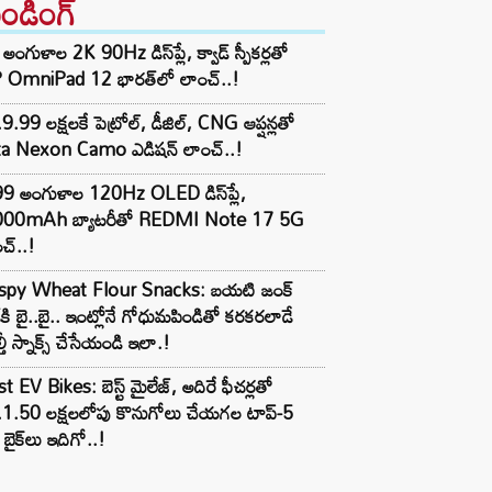
రెండింగ్‌
అంగుళాల 2K 90Hz డిస్‌ప్లే, క్వాడ్ స్పీకర్లతో
 OmniPad 12 భారత్‌లో లాంచ్..!
9.99 లక్షలకే పెట్రోల్, డీజిల్, CNG ఆప్షన్లతో
ta Nexon Camo ఎడిషన్ లాంచ్..!
99 అంగుళాల 120Hz OLED డిస్‌ప్లే,
000mAh బ్యాటరీతో REDMI Note 17 5G
చ్..!
ispy Wheat Flour Snacks: బయటి జంక్
్‌కి బై..బై.. ఇంట్లోనే గోధుమపిండితో కరకరలాడే
్తీ స్నాక్స్ చేసేయండి ఇలా.!
t EV Bikes: బెస్ట్ మైలేజ్, అదిరే ఫీచర్లతో
.1.50 లక్షలలోపు కొనుగోలు చేయగల టాప్-5
బైక్‌లు ఇదిగో..!