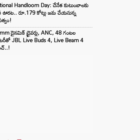
tional Handloom Day: చేనేత కుటుంబాలకు
రీ ఊరట.. రూ.179 కోట్లు జమ చేయనున్న
భుత్వం!
mm డైనమిక్ డ్రైవర్లు, ANC, 48 గంటల
యాటరీతో JBL Live Buds 4, Live Beam 4
చ్..!