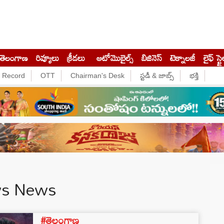
తెలంగాణ
రివ్యూలు
క్రీడలు
ఆటోమొబైల్స్
బిజినెస్‌
టెక్నాలజీ
లైఫ్ స్టై
e Record
OTT
Chairman's Desk
స్టడీ & జాబ్స్
భక్తి
ews News
#తెలంగాణ