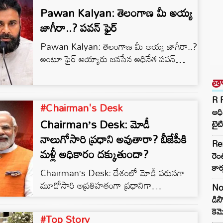
Pawan Kalyan: తెలంగాణ మీ అయ్య
జాగీరా..? పవన్‌ ఫైర్‌
Pawan Kalyan: తెలంగాణ మీ అయ్య జాగీరా..?
అంటూ ఫైర్‌ అయ్యారు జనసేన అధినేత పవన్‌
కల్యాణ్‌… హైదరాబాద్‌లో మీడియాతో మాట్లాడిన
త
ఆయన.. తెలంగాణలో లక్షలాది మంది జనసేన
కార్యకర్తలు ఉన్నారని, రాష్ట్ర ప్రజల సమస్యలపై
R P
#Chairman's Desk
మాట్లాడే హక్కు తమ పార్టీకి ఉందని ఆయన
ఆధి
అన్నారు. జనసేన పార్టీని హైదరాబాద్ నడిబొడ్డునే
Chairman’s Desk: మోడీ
టైట
స్థాపించామని గుర్తు చేసిన పవన్ కల్యాణ్,
నాలుగోసారి ప్రధాని అవుతారా? బీజేపీకి
Re
తెలంగాణపై తమకు కొత్తగా ప్రేమ పుట్టలేదని
మళ్లీ అధికారం దక్కుతుందా?
రెం
చెప్పారు. తెలంగాణ గురించి జనసేన ఎందుకు
కార
మాట్లాడుతోందని కొందరు ప్రశ్నిస్తున్నారని,…
Chairman’s Desk: దేశంలో మోడీ వరుసగా
మూడోసారి అప్రతిహతంగా ప్రధానిగా
No
కొనసాగుతున్నారు. ప్రస్తుత పరిస్థితుల్లో జాతీయ
డిస
స్థాయిలో మోడీకి దరిదాపుల్లో మరో నేత కనిపించడం
కె
#Top Story
లేదు. అటు రాష్ట్రాల ఎన్నికల్లోనూ మోడీ మానియా