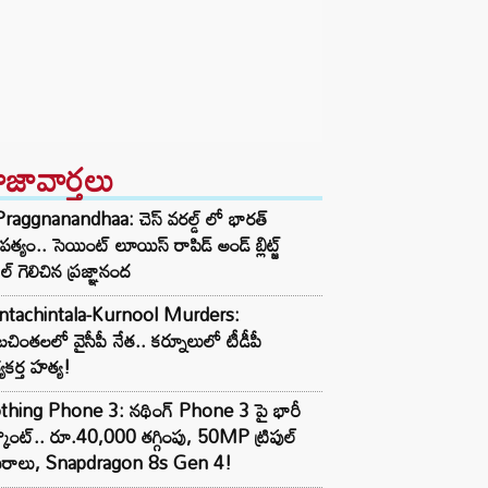
ాజావార్తలు
raggnanandhaa: చెస్ వరల్డ్ లో భారత్
పత్యం.. సెయింట్ లూయిస్ రాపిడ్ అండ్ బ్లిట్జ్
ిల్ గెలిచిన ప్రజ్ఞానంద
ntachintala-Kurnool Murders:
టచింతలలో వైసీపీ నేత.. కర్నూలులో టీడీపీ
్యకర్త హత్య!
thing Phone 3: నథింగ్ Phone 3 పై భారీ
్కౌంట్.. రూ.40,000 తగ్గింపు, 50MP ట్రిపుల్
మెరాలు, Snapdragon 8s Gen 4!