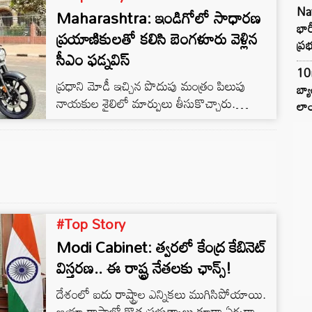
Na
Maharashtra: ఇండిగోలో సాధారణ
బాగానే పనిచేస్తుంది. ఇప్పటికే ప్రధానిగా ఇందిర
భా
రికార్డు బద్దలు కొట్టిన మోడీ.. వరుసగా నాలుగోసారి
ప్రయాణికులతో కలిసి బెంగళూరు వెళ్లిన
ప్ర
పీఎం అయి.. నెహ్రూ రికార్డు కూడా బద్దలు
సీఎం ఫడ్నవిస్
కొడతారని బీజేపీ ధీమాగా ఉంది. కానీ క్షేత్రస్థాయిలో
10
ప్రధాని మోడీ ఇచ్చిన పొదుపు మంత్రం పిలుపు
పరిస్థితులు అందుకు అనుకూలంగా ఉన్నాయా..?
బ్
నాయకుల శైలిలో మార్పులు తీసుకొచ్చారు.
మోడీ వ్యక్తిగత ఛరిష్మా సరే..…
లాం
ముఖ్యమంత్రి అంటే సహజం ప్రత్యేక విమానాలు,
హెలికాప్టర్లు ఉంటాయి. ఎక్కడికి వెళ్లాలన్న
నిశ్చితంగా వెళ్లిపోతారు. కానీ ఇప్పుడు దేశంలో
పరిస్థితులు మారాయి.
#Top Story
Modi Cabinet: త్వరలో కేంద్ర కేబినెట్
విస్తరణ.. ఈ రాష్ట్ర నేతలకు ఛాన్స్!
దేశంలో ఐదు రాష్ట్రాల ఎన్నికలు ముగిసిపోయాయి.
ఆయా రాష్ట్రాల్లో కొత్త ప్రభుత్వాలు కూడా ఏర్పడ్డాయి.