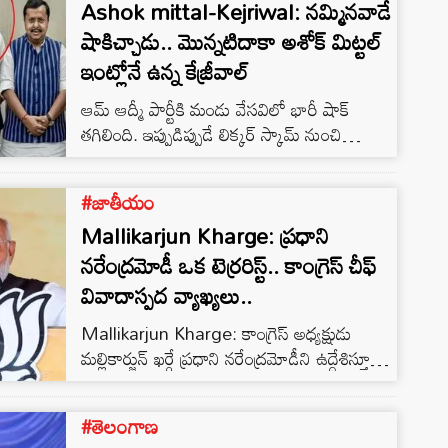
Ashok mittal-Kejriwal: నమ్మినవాడే
షాకిచ్చాడు.. మొన్నటిదాకా అశోక్ మిట్టల్
ఇంట్లోనే ఉన్న కేజ్రీవాల్
ఆమ్ ఆద్మీ పార్టీకి మండు వేసవిలో భారీ షాక్
తగిలింది. ఇప్పుడిప్పుడే లిక్కర్ స్కామ్ నుంచి
తేరుకుంటున్న సమయంలో రాఘవ్ చద్దా రూపంలో
భారీ సంక్షోభం ముంచుకొచ్చింది.
#జాతీయం
Mallikarjun Kharge: ప్రధాని
నరేంద్రమోడీ ఒక టెర్రరిస్ట్.. కాంగ్రెస్ చీఫ్
వివాదాస్పద వ్యాఖ్యలు..
Mallikarjun Kharge: కాంగ్రెస్ అధ్యక్షుడు
మల్లికార్జున్ ఖర్గే ప్రధాని నరేంద్రమోడీని ఉద్దేశిస్తూ
వివాదాస్పద వ్యాఖ్యలు చేశారు. చెన్నైలో జరిగిన
మీడియా సమావేశంలో ఆయన మాట్లాడుతూ..
#తెలంగాణ
ప్రధాని మోడీ ఒక ఉగ్రవాది అని, ఆయన పార్టీ