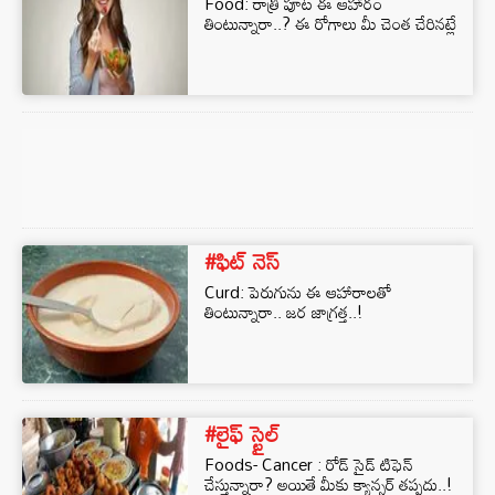
Food: రాత్రి పూట ఈ ఆహారం
తింటున్నారా..? ఈ రోగాలు మీ చెంత చేరినట్లే
#ఫిట్ నెస్
Curd: పెరుగును ఈ ఆహారాలతో
తింటున్నారా.. జర జాగ్రత్త..!
#లైఫ్ స్టైల్
Foods- Cancer : రోడ్ సైడ్ టిఫెన్
చేస్తున్నారా? అయితే మీకు క్యాన్సర్ తప్పదు..!