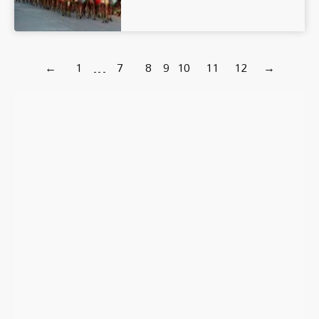
←
1
…
7
8
9
10
11
12
→