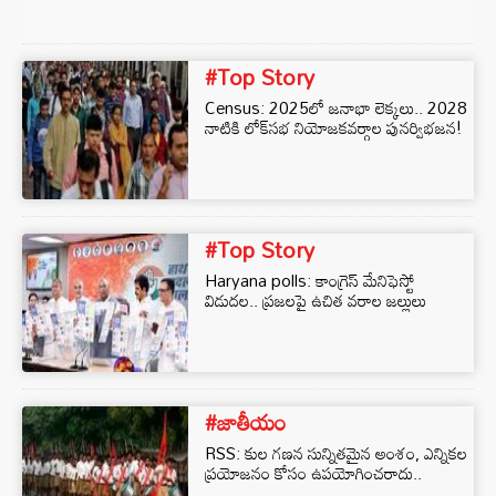
#Top Story
Census: 2025లో జనాభా లెక్కలు.. 2028
నాటికి లోక్‌సభ నియోజకవర్గాల పునర్విభజన!
#Top Story
Haryana polls: కాంగ్రెస్ మేనిఫెస్టో
విడుదల.. ప్రజలపై ఉచిత వరాల జల్లులు
#జాతీయం
RSS: కుల గణన సున్నితమైన అంశం, ఎన్నికల
ప్రయోజనం కోసం ఉపయోగించరాదు..