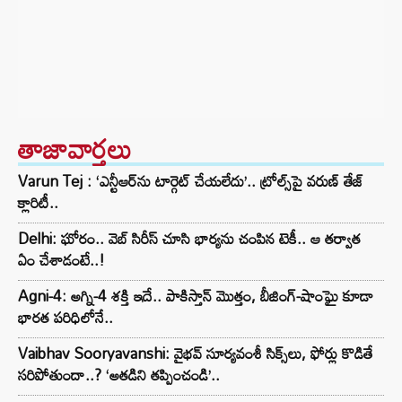
తాజావార్తలు
Varun Tej : ‘ఎన్టీఆర్‌ను టార్గెట్ చేయలేదు’.. ట్రోల్స్‌పై వరుణ్ తేజ్
క్లారిటీ..
Delhi: ఘోరం.. వెబ్ సిరీస్ చూసి భార్యను చంపిన టెకీ.. ఆ తర్వాత
ఏం చేశాడంటే..!
Agni-4: అగ్ని-4 శక్తి ఇదే.. పాకిస్తాన్ మొత్తం, బీజింగ్-షాంఘై కూడా
భారత పరిధిలోనే..
Vaibhav Sooryavanshi: వైభవ్ సూర్యవంశీ సిక్స్‌లు, ఫోర్లు కొడితే
సరిపోతుందా..? ‘అతడిని తప్పించండి’..