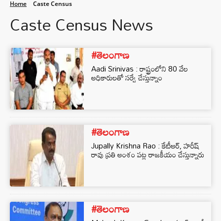
Home
Caste Census
Caste Census News
#తెలంగాణ
Aadi Srinivas : రాష్ట్రంలోని 80 వేల
అధికారులతో సర్వే చేస్తున్నాం
#తెలంగాణ
Jupally Krishna Rao : కేటీఆర్, హరీష్
రావు ప్రతి అంశం పట్ల రాజకీయం చేస్తున్నారు
#తెలంగాణ