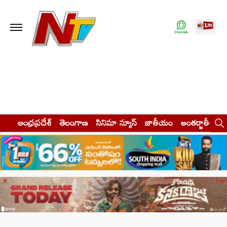
ఆంధ్రప్రదేశ్
తెలంగాణ
సినిమా న్యూస్
జాతీయం
అంతర్జాతీయం