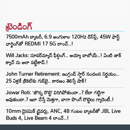
ట్రెండింగ్‌
7500mAh బ్యాటరీ, 6.9 అంగుళాల 120Hz డిస్‌ప్లే, 45W ఫాస్ట్
ఛార్జింగ్‌తో REDMI 17 5G లాంచ్..!
Will Jacks: సూపర్‌మ్యాన్ ఫీల్డింగ్.. అయ్యా బాబోయ్..! ఏంటి జాక్
క్యాచ్ ను అలా పట్టేశావ్.!
John Turner Retirement: ఇంగ్లండ్ స్టార్ సంచలన నిర్ణయం..
25 ఏళ్లకే క్రికెట్‌కు గుడ్‌బై.. కారణం తెలిస్తే షాక్!
Jowar Roti: ‘జొన్న రొట్టె’ విరిగిపోతుందా..? లేదా గట్టిగా
అవుతుందా.? ఇలా చేస్తే మెత్తగా, బాగా పొంగే రొట్టెలు గ్యారెంటీ.!
10mm డైనమిక్ డ్రైవర్లు, ANC, 48 గంటల బ్యాటరీతో JBL Live
Buds 4, Live Beam 4 లాంచ్..!