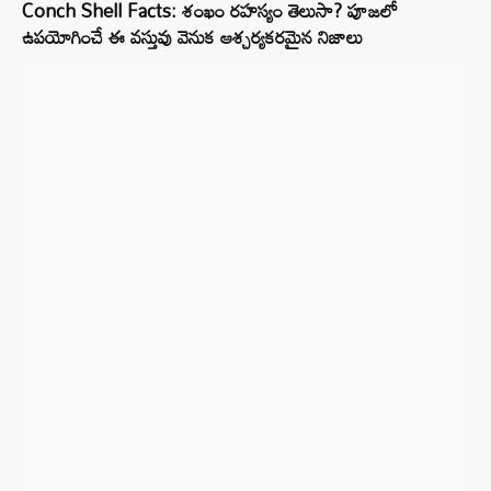
Conch Shell Facts: శంఖం రహస్యం తెలుసా? పూజలో
ఉపయోగించే ఈ వస్తువు వెనుక ఆశ్చర్యకరమైన నిజాలు