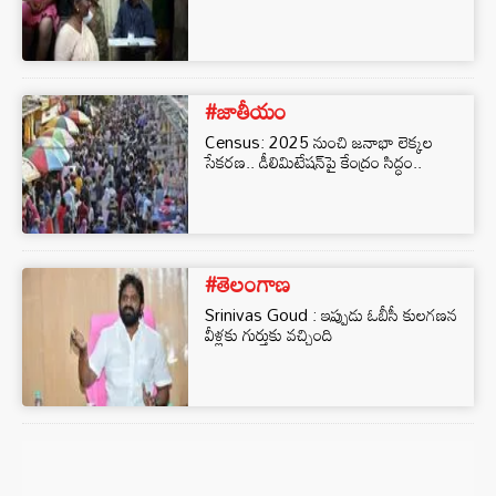
#జాతీయం
Census: 2025 నుంచి జనాభా లెక్కల
సేకరణ.. డీలిమిటేషన్‌పై కేంద్రం సిద్ధం..
#తెలంగాణ
Srinivas Goud : ఇప్పుడు ఓబీసీ కులగణన
వీళ్లకు గుర్తుకు వచ్చింది