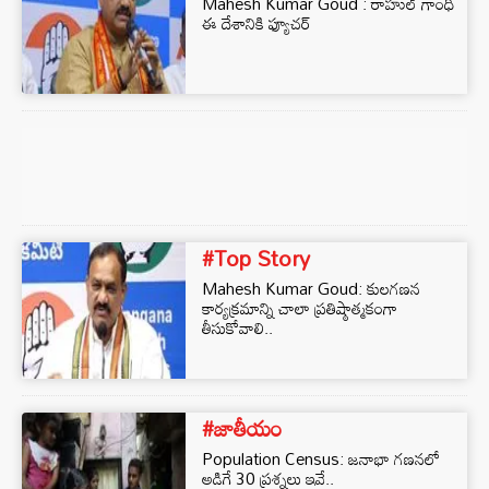
Mahesh Kumar Goud : రాహుల్ గాంధీ
ఈ దేశానికి ఫ్యూచర్
#Top Story
Mahesh Kumar Goud: కులగణన
కార్యక్రమాన్ని చాలా ప్రతిష్ఠాత్మకంగా
తీసుకోవాలి..
#జాతీయం
Population Census: జనాభా గణనలో
అడిగే 30 ప్రశ్నలు ఇవే..