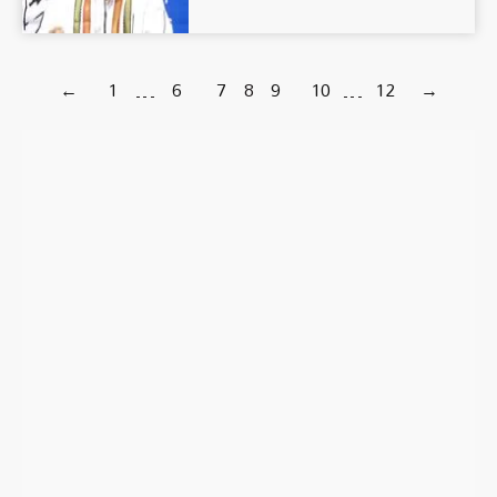
←
1
…
6
7
8
9
10
…
12
→