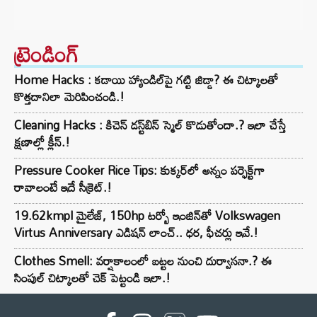
ట్రెండింగ్‌
Home Hacks : కడాయి హ్యాండిల్‌పై గట్టి జిడ్డా? ఈ చిట్కాలతో
కొత్తదానిలా మెరిపించండి.!
Cleaning Hacks : కిచెన్ డస్ట్‌బిన్ స్మెల్ కొడుతోందా.? ఇలా చేస్తే
క్షణాల్లో క్లీన్.!
Pressure Cooker Rice Tips: కుక్కర్‌లో అన్నం పర్ఫెక్ట్‌గా
రావాలంటే ఇదే సీక్రెట్.!
19.62kmpl మైలేజ్, 150hp టర్బో ఇంజిన్‌తో Volkswagen
Virtus Anniversary ఎడిషన్ లాంచ్.. ధర, ఫీచర్లు ఇవే.!
Clothes Smell: వర్షాకాలంలో బట్టల నుంచి దుర్వాసనా.? ఈ
సింపుల్ చిట్కాలతో చెక్ పెట్టండి ఇలా.!