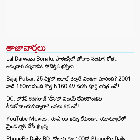
తాజావార్తలు
Lal Darwaza Bonalu: పాతబస్తీలో బోనాల పండుగ శోభ..
అమ్మవారి దర్శనానికి పోటెత్తిన భక్తులు
Bajaj Pulsar: 25 ఏళ్లలో బజాజ్ పల్సర్ ఎంతగా మారింది? 2001
నాటి 150cc నుంచి కొత్త N160 4V వరకు పూర్తి చరిత్ర ఇదే!
DC: లోకేష్ కనగరాజ్ ‘డీసీ’లో విజయ్ దేవరకొండను
తీసుకోవాలనుకున్నారా? అసలు కథ ఇదే!
YouTube Movies : రూపాయి ఖర్చు లేకుండా.. యూట్యూబ్‌లో
మైండ్ బ్లాక్‌ చేసే థ్రిల్లర్స్‌
PhonePe Daily RD: రోజుకు రూ.100తో PhonePe Daily