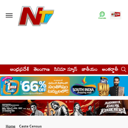
ఆంధ్రప్రదేశ్
తెలంగాణ
సినిమా న్యూస్
జాతీయం
అంతర్జాతీయం
Home
Caste Census