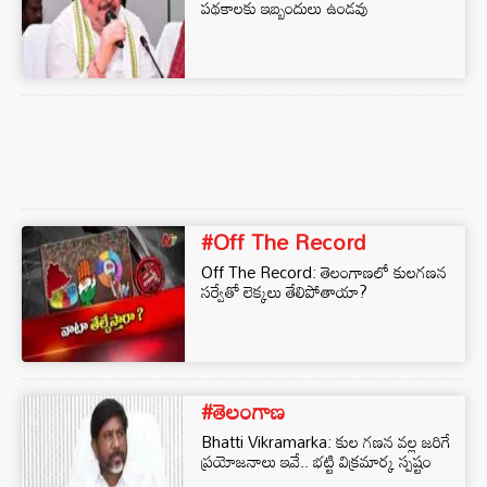
పథకాలకు ఇబ్బందులు ఉండవు
#Off The Record
Off The Record: తెలంగాణలో కులగణన
సర్వేతో లెక్కలు తేలిపోతాయా?
#తెలంగాణ
Bhatti Vikramarka: కుల గణన వల్ల జరిగే
ప్రయోజనాలు ఇవే.. భట్టి విక్రమార్క స్పష్టం