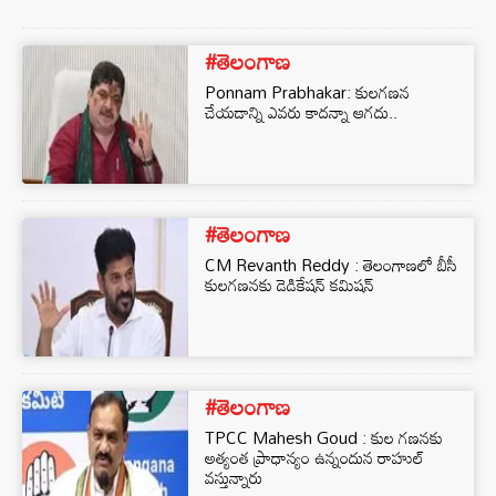
#తెలంగాణ
Ponnam Prabhakar: కులగణన
చేయడాన్ని ఎవరు కాదన్నా ఆగదు..
#తెలంగాణ
CM Revanth Reddy : తెలంగాణలో బీసీ
కులగణనకు డెడికేషన్‌ కమిషన్‌
#తెలంగాణ
TPCC Mahesh Goud : కుల గణనకు
అత్యంత ప్రాధాన్యం ఉన్నందున రాహుల్
వస్తున్నారు