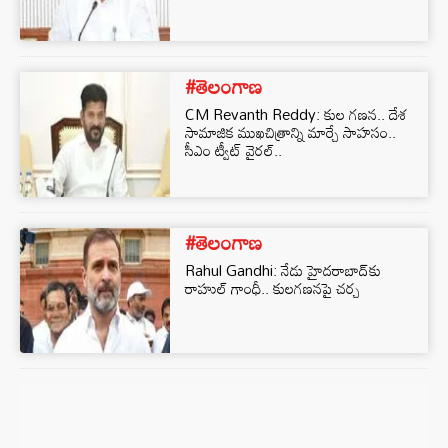
#తెలంగాణ
CM Revanth Reddy: కుల గణన.. దేశ
సామాజిక ముఖచిత్రాన్ని మార్చే సాహసం..
సీఎం ట్వీట్ వైరల్..
#తెలంగాణ
Rahul Gandhi: నేడు హైదరాబాద్⁭కు
రాహుల్ గాంధీ.. కులగణనపై చర్చ