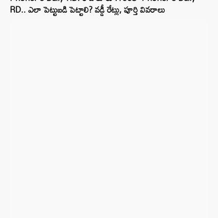
RD.. ఎలా పెట్టుబడి పెట్టాలి? వడ్డీ రేట్లు, పూర్తి వివరాలు