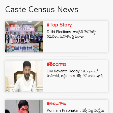
Caste Census News
#Top Story
Delhi Elections: కాంగ్రెస్ మేనిఫెస్టో
విడుదల.. మహిళలపై వరాలు
#తెలంగాణ
CM Revanth Reddy : తెలంగాణ‌లో
సామాజిక, ఆర్థిక, కుల స‌ర్వే 92 శాతం పూర్తి
#తెలంగాణ
Ponnam Prabhakar : సర్వే వల్ల సంక్షేమ